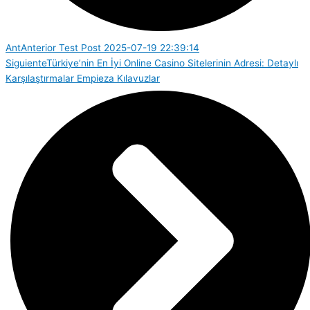
Ant
Anterior
Test Post 2025-07-19 22:39:14
Siguiente
Türkiye’nin En İyi Online Casino Sitelerinin Adresi: Detaylı
Karşılaştırmalar Empieza Kılavuzlar