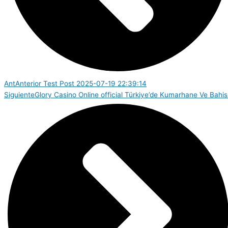
Ant
Anterior
Test Post 2025-07-19 22:39:14
Siguiente
Glory Casino Online ️official Türkiye’de Kumarhane Ve Bahis