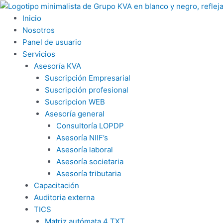
Ir
al
Inicio
contenido
Nosotros
Panel de usuario
Servicios
Asesoría KVA
Suscripción Empresarial
Suscripción profesional
Suscripcion WEB
Asesoría general
Consultoría LOPDP
Asesoría NIIF’s
Asesoría laboral
Asesoría societaria
Asesoría tributaria
Capacitación
Auditoria externa
TICS
Matriz autómata 4 TXT