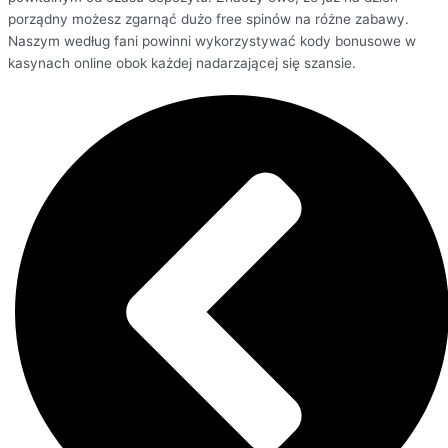
porządny możesz zgarnąć dużo free spinów na różne zabawy.
Naszym według fani powinni wykorzystywać kody bonusowe w
kasynach online obok każdej nadarzającej się szansie.