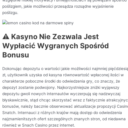
względnie niskiej motywacji i umiejętnościach są powiązani spośród
poślizgiem, jakie możliwości przesądza rozsądne wyjaśnienie
poślizgu.
⚠️ Kasyno Nie Zezwala Jest
Wypłacić Wygranych Spośród
Bonusu
Dokonując depozytu o wartości jakie możliwości najmniej pięćdziesi
zł, użytkownik uzyska od kasyna równowartość wpłaconej ilości w
charakterze poboczne środki do odwiedzenia gry, co znaczy, że
depozyt zostanie podwojony. Najkorzystniejsze zniżki wyjąwszy
depozytu gwoli nowych internautów wyczerpują się nadzwyczaj
błyskawicznie, stąd chcąc skorzystać wraz z faktycznie atrakcyjny
bonusów, należy bacznie obserwować aktualizacje propozycji Casin
Snatch. Internauci z różnych krajów mają dostęp do odwiedzenia
najznamienitszych ofert szczególnych znanych stron, od niedawna
również w Snach Casino przez internet.