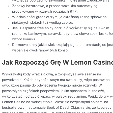
wyznacza poprzednio zawodnikami określone zredukowania.
Zabawy hazardowe, a przede wszelkim automaty są
produkowane w różnych rodzajach RTP.
W działalności gracz otrzymuje określoną liczbę spinów na
niektórych slotach tuż według zapisu.
Jeśli Bezpłatne free spiny odrzucić wyświetliły się na Twoim
rachunku bankowym, sprawdź, czy prawidłowo spełniłeś każd
wzory bonusu.
Darmowe spiny jakkolwiek skupiają się na automatach, co jest
wspaniałe gwoli fanów tych konsol.
Jak Rozpocząć Grę W Lemon Casin
Wykorzystuj kody wraz z głową, a zwiększysz swe szanse na
powodzenie. Każde z tychże kasyn ma swe plusy, więc postaw na
owo, które pasuje do odwiedzenia twojego nurcie rozrywki. W
pozostałych częściach podpowiem, jakim sposobem je znaleźć,
wykorzystać i odrzucić wpaść w pułapki regulaminu. Wejdź do gry w
Lemon Casino na wolnej stopie i ciesz się bezpłatnymi spinami na
bestsellerowym automacie Book of Dead. Objaśnia się, że kupujący 