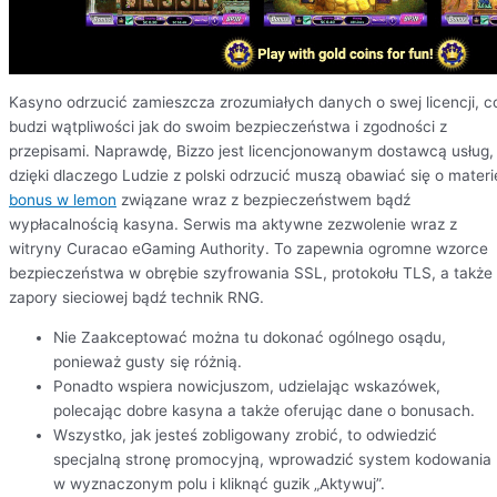
Kasyno odrzucić zamieszcza zrozumiałych danych o swej licencji, c
budzi wątpliwości jak do swoim bezpieczeństwa i zgodności z
przepisami. Naprawdę, Bizzo jest licencjonowanym dostawcą usług,
dzięki dlaczego Ludzie z polski odrzucić muszą obawiać się o materi
bonus w lemon
związane wraz z bezpieczeństwem bądź
wypłacalnością kasyna. Serwis ma aktywne zezwolenie wraz z
witryny Curacao eGaming Authority. To zapewnia ogromne wzorce
bezpieczeństwa w obrębie szyfrowania SSL, protokołu TLS, a także
zapory sieciowej bądź technik RNG.
Nie Zaakceptować można tu dokonać ogólnego osądu,
ponieważ gusty się różnią.
Ponadto wspiera nowicjuszom, udzielając wskazówek,
polecając dobre kasyna a także oferując dane o bonusach.
Wszystko, jak jesteś zobligowany zrobić, to odwiedzić
specjalną stronę promocyjną, wprowadzić system kodowania
w wyznaczonym polu i kliknąć guzik „Aktywuj”.