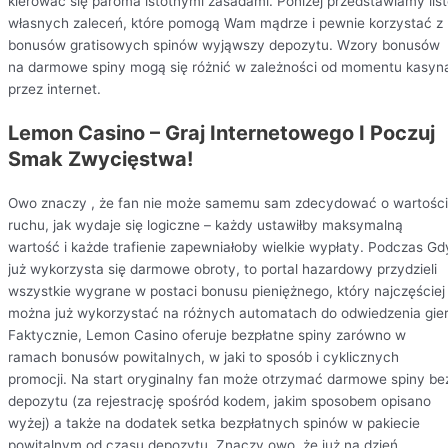
kierować się paroma istotnymi zasadami. Poniżej przedstawiamy lis
własnych zaleceń, które pomogą Wam mądrze i pewnie korzystać z
bonusów gratisowych spinów wyjąwszy depozytu. Wzory bonusów
na darmowe spiny mogą się różnić w zależności od momentu kasyn
przez internet.
Lemon Casino – Graj Internetowego I Poczuj
Smak Zwycięstwa!
Owo znaczy , że fan nie może samemu sam zdecydować o wartości
ruchu, jak wydaje się logiczne – każdy ustawiłby maksymalną
wartość i każde trafienie zapewniałoby wielkie wypłaty. Podczas Gd
już wykorzysta się darmowe obroty, to portal hazardowy przydzieli
wszystkie wygrane w postaci bonusu pieniężnego, który najczęściej
można już wykorzystać na różnych automatach do odwiedzenia gier
Faktycznie, Lemon Casino oferuje bezpłatne spiny zarówno w
ramach bonusów powitalnych, w jaki to sposób i cyklicznych
promocji. Na start oryginalny fan może otrzymać darmowe spiny be
depozytu (za rejestrację spośród kodem, jakim sposobem opisano
wyżej) a także na dodatek setka bezpłatnych spinów w pakiecie
powitalnym od czasu depozytu​. Znaczy owo, że już na dzień