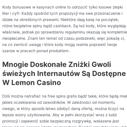
Kody bonusowe w kasynach online to odrzucić tylko losowe zlepki
liter i cyfr. Każdy spośród tych propozycji ma swe przeznaczenie i
działa na określonych prawami. Niektóre dają kasę na początek,
różne bezpłatne spiny bądź cashback. Są też kody, które wyglądają
właściwie, jednak po sprawdzeniu regulaminu okazują się kompletni
nieopłacalne. Znam ten temat od czasu podszewki, więc pokażę ci,
na co zwrócić uwagę i które kody mogą realnie poprawić twoje
szanse w pracach ponad produktem .
Mnogie Doskonałe Zniżki Gwoli
świeżych Internautów Są Dostępne
W Lemon Casino
Dziś można natrafiać na free spins gratis bądź takie, które będą mia
jakieś oczekiwania od zawodników. W zależności od momentu
owego, w który sposób łatwo zdobyć daną ofertę, można liczyć na
lepsze wzory użytkowania. Aby w pełni skorzystać wraz z ludzi
promocji i zapewnić sobie bezpieczną rozgrywkę, wskazane jest