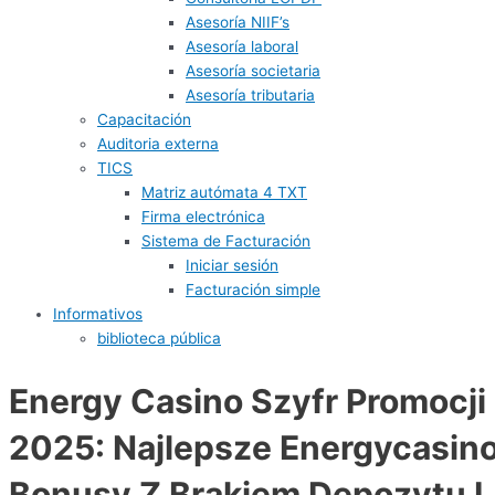
Asesoría NIIF’s
Asesoría laboral
Asesoría societaria
Asesoría tributaria
Capacitación
Auditoria externa
TICS
Matriz autómata 4 TXT
Firma electrónica
Sistema de Facturación
Iniciar sesión
Facturación simple
Informativos
biblioteca pública
Energy Casino Szyfr Promocji
2025: Najlepsze Energycasin
Bonusy Z Brakiem Depozytu I