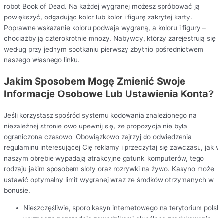
robot Book of Dead. Na każdej wygranej możesz spróbować ją
powiększyć, odgadując kolor lub kolor i figurę zakrytej karty.
Poprawne wskazanie koloru podwaja wygraną, a koloru i figury –
chociażby ją czterokrotnie mnoży​. Nabywcy, którzy zarejestrują się
według przy jednym spotkaniu pierwszy zbytnio pośrednictwem
naszego własnego linku.
Jakim Sposobem Mogę Zmienić Swoje
Informacje Osobowe Lub Ustawienia Konta?
Jeśli korzystasz spośród systemu kodowania znalezionego na
niezależnej stronie owo upewnij się, że propozycja nie była
ograniczona czasowo. Obowiązkowo zajrzyj do odwiedzenia
regulaminu interesującej Cię reklamy i przeczytaj się zawczasu, jak 
naszym obrębie wypadają atrakcyjne gatunki komputerów, tego
rodzaju jakim sposobem sloty oraz rozrywki na żywo. Kasyno może
ustawić optymalny limit wygranej wraz ze środków otrzymanych w
bonusie.
Nieszczęśliwie, sporo kasyn internetowego na terytorium pols