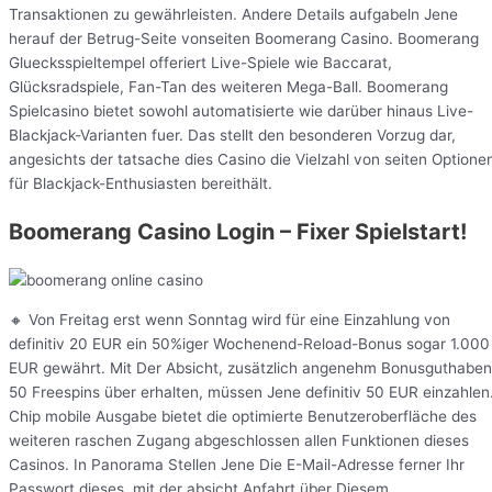
Transaktionen zu gewährleisten. Andere Details aufgabeln Jene
herauf der Betrug-Seite vonseiten Boomerang Casino. Boomerang
Gluecksspieltempel offeriert Live-Spiele wie Baccarat,
Glücksradspiele, Fan-Tan des weiteren Mega-Ball. Boomerang
Spielcasino bietet sowohl automatisierte wie darüber hinaus Live-
Blackjack-Varianten fuer. Das stellt den besonderen Vorzug dar,
angesichts der tatsache dies Casino die Vielzahl von seiten Optione
für Blackjack-Enthusiasten bereithält.
Boomerang Casino Login – Fixer Spielstart!
🔸 Von Freitag erst wenn Sonntag wird für eine Einzahlung von
definitiv 20 EUR ein 50%iger Wochenend-Reload-Bonus sogar 1.000
EUR gewährt. Mit Der Absicht, zusätzlich angenehm Bonusguthaben
50 Freespins über erhalten, müssen Jene definitiv 50 EUR einzahlen
Chip mobile Ausgabe bietet die optimierte Benutzeroberfläche des
weiteren raschen Zugang abgeschlossen allen Funktionen dieses
Casinos. In Panorama Stellen Jene Die E-Mail-Adresse ferner Ihr
Passwort dieses, mit der absicht Anfahrt über Diesem