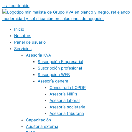
Ir al contenido
Inicio
Nosotros
Panel de usuario
Servicios
Asesoría KVA
Suscripción Empresarial
Suscripción profesional
Suscripcion WEB
Asesoría general
Consultoría LOPDP
Asesoría NIIF’s
Asesoría laboral
Asesoría societaria
Asesoría tributaria
Capacitación
Auditoria externa