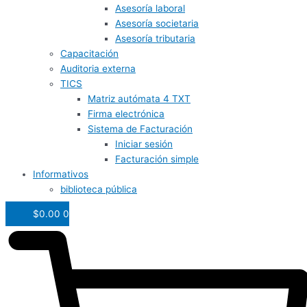
Asesoría laboral
Asesoría societaria
Asesoría tributaria
Capacitación
Auditoria externa
TICS
Matriz autómata 4 TXT
Firma electrónica
Sistema de Facturación
Iniciar sesión
Facturación simple
Informativos
biblioteca pública
$
0.00
0