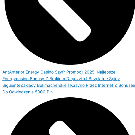
Ant
Anterior
Energy Casino Szyfr Promocji 2025: Najlepsze
Energycasino Bonusy Z Brakiem Depozytu I Bezpłatne Spiny
Siguiente
Zakłady Bukmacherskie I Kasyno Przez Internet Z Bonuse
Do Odwiedzenia 5000 Pln