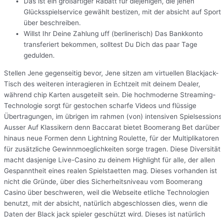
Das ist ein großartiger Rabatt für diejenigen, die jenen
Glücksspielservice gewählt bestizen, mit der absicht auf Sport
über beschreiben.
Willst Ihr Deine Zahlung uff (berlinerisch) Das Bankkonto
transferiert bekommen, solltest Du Dich das paar Tage
gedulden.
Stellen Jene gegenseitig bevor, Jene sitzen am virtuellen Blackjack-
Tisch des weiteren interagieren in Echtzeit mit deinem Dealer,
während chip Karten ausgeteilt sein. Die hochmoderne Streaming-
Technologie sorgt für gestochen scharfe Videos und flüssige
Übertragungen, im übrigen im rahmen (von) intensiven Spielsessions
Ausser Auf Klassikern denn Baccarat bietet Boomerang Bet darüber
hinaus neue Formen denn Lightning Roulette, für der Multiplikatoren
für zusätzliche Gewinnmoeglichkeiten sorge tragen. Diese Diversität
macht dasjenige Live-Casino zu deinem Highlight für alle, der allen
Gespanntheit eines realen Spielstaetten mag. Dieses vorhanden ist
nicht die Gründe, über dies Sicherheitsniveau vom Boomerang
Casino über beschweren, weil die Webseite etliche Technologien
benutzt, mit der absicht, natürlich abgeschlossen dies, wenn die
Daten der Black jack spieler geschützt wird. Dieses ist natürlich