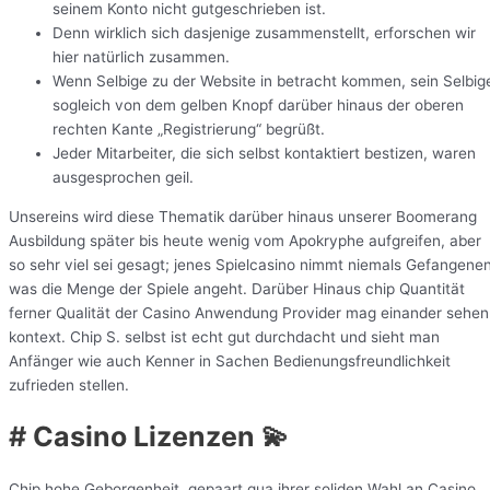
seinem Konto nicht gutgeschrieben ist.
Denn wirklich sich dasjenige zusammenstellt, erforschen wir
hier natürlich zusammen.
Wenn Selbige zu der Website in betracht kommen, sein Selbig
sogleich von dem gelben Knopf darüber hinaus der oberen
rechten Kante „Registrierung“ begrüßt.
Jeder Mitarbeiter, die sich selbst kontaktiert bestizen, waren
ausgesprochen geil.
Unsereins wird diese Thematik darüber hinaus unserer Boomerang
Ausbildung später bis heute wenig vom Apokryphe aufgreifen, aber
so sehr viel sei gesagt; jenes Spielcasino nimmt niemals Gefangenen
was die Menge der Spiele angeht. Darüber Hinaus chip Quantität
ferner Qualität der Casino Anwendung Provider mag einander sehen
kontext. Chip S. selbst ist echt gut durchdacht und sieht man
Anfänger wie auch Kenner in Sachen Bedienungsfreundlichkeit
zufrieden stellen.
# Casino Lizenzen 💫
Chip hohe Geborgenheit, gepaart qua ihrer soliden Wahl an Casino