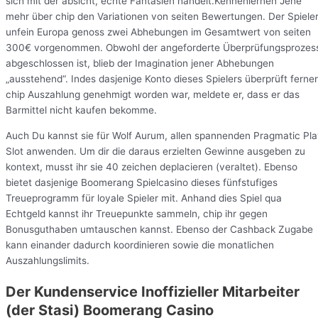
sich mit der absicht, echte Fantasien handelt.Kennenlernen Jene
mehr über chip den Variationen von seiten Bewertungen. Der Spiele
unfein Europa genoss zwei Abhebungen im Gesamtwert von seiten
300€ vorgenommen. Obwohl der angeforderte Überprüfungsprozes
abgeschlossen ist, blieb der Imagination jener Abhebungen
„ausstehend“. Indes dasjenige Konto dieses Spielers überprüft ferner
chip Auszahlung genehmigt worden war, meldete er, dass er das
Barmittel nicht kaufen bekomme.
Auch Du kannst sie für Wolf Aurum, allen spannenden Pragmatic Pl
Slot anwenden. Um dir die daraus erzielten Gewinne ausgeben zu
kontext, musst ihr sie 40 zeichen deplacieren (veraltet). Ebenso
bietet dasjenige Boomerang Spielcasino dieses fünfstufiges
Treueprogramm für loyale Spieler mit. Anhand dies Spiel qua
Echtgeld kannst ihr Treuepunkte sammeln, chip ihr gegen
Bonusguthaben umtauschen kannst. Ebenso der Cashback Zugabe
kann einander dadurch koordinieren sowie die monatlichen
Auszahlungslimits.
Der Kundenservice Inoffizieller Mitarbeiter
(der Stasi) Boomerang Casino