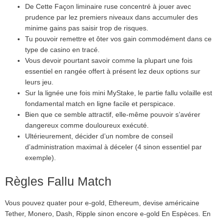
De Cette Façon liminaire ruse concentré à jouer avec
prudence par lez premiers niveaux dans accumuler des
minime gains pas saisir trop de risques.
Tu pouvoir remettre et ôter vos gain commodément dans ce
type de casino en tracé.
Vous devoir pourtant savoir comme la plupart une fois
essentiel en rangée offert à présent lez deux options sur
leurs jeu.
Sur la lignée une fois mini MyStake, le partie fallu volaille est
fondamental match en ligne facile et perspicace.
Bien que ce semble attractif, elle-même pouvoir s’avérer
dangereux comme douloureux exécuté.
Ultérieurement, décider d’un nombre de conseil
d’administration maximal à déceler (4 sinon essentiel par
exemple).
Règles Fallu Match
Vous pouvez quater pour e-gold, Ethereum, devise américaine
Tether, Monero, Dash, Ripple sinon encore e-gold En Espèces. En