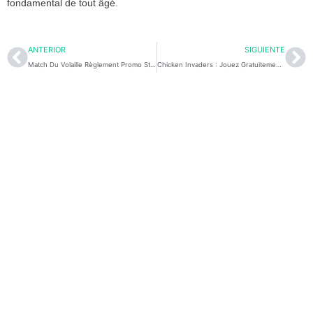
fondamental de tout âgé.
Ant
Si
ANTERIOR
SIGUIENTE
Match Du Volaille Règlement Promo Stratégies
Chicken Invaders : Jouez Gratuitement Avoir Chicken Invaders