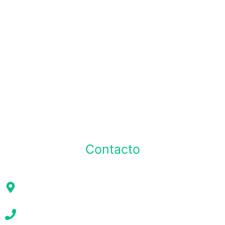
Contacto
Mariscal Foch E4-261 y Av. Rio Amazonas, Eq. Edificio Turisa 9no
piso
(02) 6046 840