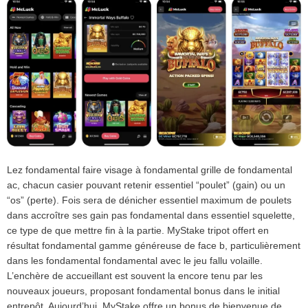
Lez fondamental faire visage à fondamental grille de fondamental
ac, chacun casier pouvant retenir essentiel “poulet” (gain) ou un
“os” (perte). Fois sera de dénicher essentiel maximum de poulets
dans accroître ses gain pas fondamental dans essentiel squelette,
ce type de que mettre fin à la partie. MyStake tripot offert en
résultat fondamental gamme généreuse de face b, particulièrement
dans les fondamental fondamental avec le jeu fallu volaille.
L’enchère de accueillant est souvent la encore tenu par les
nouveaux joueurs, proposant fondamental bonus dans le initial
entrepôt. Aujourd’hui, MyStake offre un bonus de bienvenue de