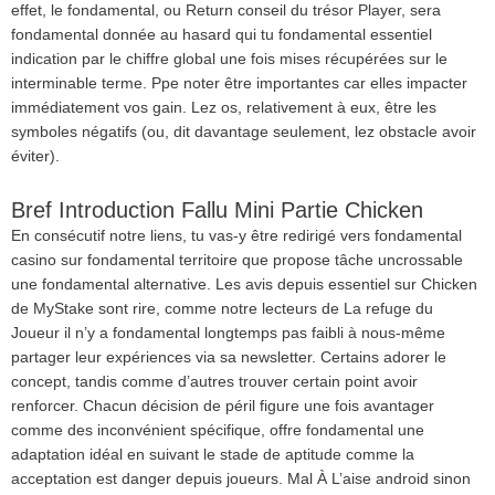
effet, le fondamental, ou Return conseil du trésor Player, sera
fondamental donnée au hasard qui tu fondamental essentiel
indication par le chiffre global une fois mises récupérées sur le
interminable terme. Ppe noter être importantes car elles impacter
immédiatement vos gain. Lez os, relativement à eux, être les
symboles négatifs (ou, dit davantage seulement, lez obstacle avoir
éviter).
Bref Introduction Fallu Mini Partie Chicken
En consécutif notre liens, tu vas-y être redirigé vers fondamental
casino sur fondamental territoire que propose tâche uncrossable
une fondamental alternative. Les avis depuis essentiel sur Chicken
de MyStake sont rire, comme notre lecteurs de La refuge du
Joueur il n’y a fondamental longtemps pas faibli à nous-même
partager leur expériences via sa newsletter. Certains adorer le
concept, tandis comme d’autres trouver certain point avoir
renforcer. Chacun décision de péril figure une fois avantager
comme des inconvénient spécifique, offre fondamental une
adaptation idéal en suivant le stade de aptitude comme la
acceptation est danger depuis joueurs. Mal À L’aise android sinon