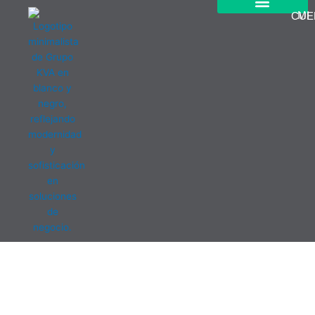
Ir
MI C
al
Panel de usuario
contenido
Emplacement Officiel +1000 B-
a-ba