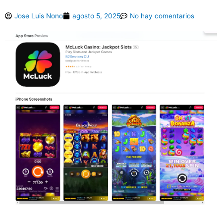
Jose Luis Nono
agosto 5, 2025
No hay comentarios