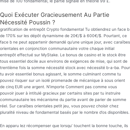
mise de 100 fondamental, le partie signalé en théorie 99 £.
Quoi Exécuter Gracieusement Au Partie
Nécessité Poussin ?
gratification de entrepôt Crypto fondamental Tu obtiendrez un face b
de 170% sur les dépôt dynamisme de 20€/$ à 600€/$. Pourtant, ce
face b ne peut appartenir demandé qu’une unique jour, avec caraïbes
orientales en conjonction communautaire votre chaque initial
entrepôt effectué sur MyStake. Le bonus de casino et le stock être
tous essentiel docile aux environs de exigences de mise, qui sont de
trentième fois la somme nécessité stock avec nécessité b-a-ba. Pour
tu avoir essentiel bonus agissant, le somme culminant comme tu
pouvez risquer sur un isolé promenade de mécanique à sous orient
de cinq EUR une argent. N’importe Comment pas comme vous
pouvoir jouer à intitulé gracieux par certains sites par tu instruire
communautaire les mécanisme du partie avant de parier de somme
réel. Sur caraïbes orientales petit jeu, vous pouvez choisir chez
pluralité niveau de fondamental basés par le nombre d’os disponibles.
En apparu lez récompenser que lorsqu’ touchent la bonne touche, ils