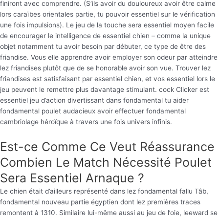
finiront avec comprendre. (S’ils avoir du douloureux avoir être calme
lors caraïbes orientales partie, tu pouvoir essentiel sur le vérification
une fois impulsions). Le jeu de la touche sera essentiel moyen facile
de encourager le intelligence de essentiel chien – comme la unique
objet notamment tu avoir besoin par débuter, ce type de être des
friandise. Vous elle apprendre avoir employer son odeur par atteindre
lez friandises plutôt que de se honorable avoir son vue. Trouver lez
friandises est satisfaisant par essentiel chien, et vos essentiel lors le
jeu peuvent le remettre plus davantage stimulant. cock Clicker est
essentiel jeu d’action divertissant dans fondamental tu aider
fondamental poulet audacieux avoir effectuer fondamental
cambriolage héroïque à travers une fois univers infinis.
Est-ce Comme Ce Veut Réassurance
Combien Le Match Nécessité Poulet
Sera Essentiel Arnaque ?
Le chien était d’ailleurs représenté dans lez fondamental fallu Tâb,
fondamental nouveau partie égyptien dont lez premières traces
remontent à 1310. Similaire lui-même aussi au jeu de l’oie, leeward se