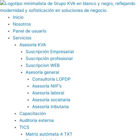
Ir
al
contenido
Inicio
Nosotros
Panel de usuario
Servicios
Asesoría KVA
Suscripción Empresarial
Suscripción profesional
Suscripcion WEB
Asesoría general
Consultoría LOPDP
Asesoría NIIF’s
Asesoría laboral
Asesoría societaria
Asesoría tributaria
Capacitación
Auditoria externa
TICS
Matriz autómata 4 TXT