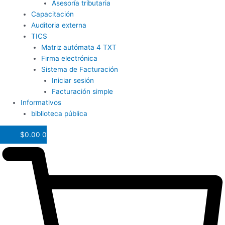
Asesoría tributaria
Capacitación
Auditoria externa
TICS
Matriz autómata 4 TXT
Firma electrónica
Sistema de Facturación
Iniciar sesión
Facturación simple
Informativos
biblioteca pública
$
0.00
0