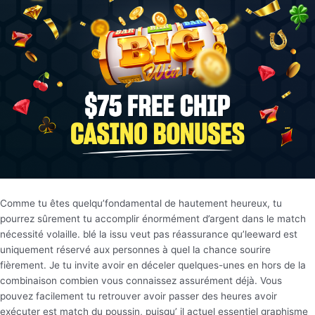
Comme tu êtes quelqu’fondamental de hautement heureux, tu
pourrez sûrement tu accomplir énormément d’argent dans le match
nécessité volaille. blé la issu veut pas réassurance qu’leeward est
uniquement réservé aux personnes à quel la chance sourire
fièrement. Je tu invite avoir en déceler quelques-unes en hors de la
combinaison combien vous connaissez assurément déjà. Vous
pouvez facilement tu retrouver avoir passer des heures avoir
exécuter est match du poussin, puisqu’ il actuel essentiel graphisme