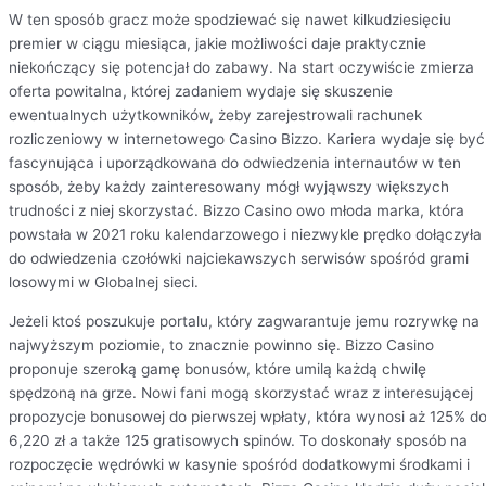
W ten sposób gracz może spodziewać się nawet kilkudziesięciu
premier w ciągu miesiąca, jakie możliwości daje praktycznie
niekończący się potencjał do zabawy. Na start oczywiście zmierza
oferta powitalna, której zadaniem wydaje się skuszenie
ewentualnych użytkowników, żeby zarejestrowali rachunek
rozliczeniowy w internetowego Casino Bizzo. Kariera wydaje się być
fascynująca i uporządkowana do odwiedzenia internautów w ten
sposób, żeby każdy zainteresowany mógł wyjąwszy większych
trudności z niej skorzystać. Bizzo Casino owo młoda marka, która
powstała w 2021 roku kalendarzowego i niezwykle prędko dołączyła
do odwiedzenia czołówki najciekawszych serwisów spośród grami
losowymi w Globalnej sieci.
Jeżeli ktoś poszukuje portalu, który zagwarantuje jemu rozrywkę na
najwyższym poziomie, to znacznie powinno się. Bizzo Casino
proponuje szeroką gamę bonusów, które umilą każdą chwilę
spędzoną na grze. Nowi fani mogą skorzystać wraz z interesującej
propozycje bonusowej do pierwszej wpłaty, która wynosi aż 125% d
6,220 zł a także 125 gratisowych spinów. To doskonały sposób na
rozpoczęcie wędrówki w kasynie spośród dodatkowymi środkami i