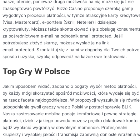
naszej ofercie, ponieważ druga możliwość na nią może się już nie
zaakceptować powtórzyć. Bizzo Casino proponuje szeroką gamę
wygodnych procedur płatności, w tymże atrakcyjne karty kredytow
(Visa, Mastercard), e-portfele (Skrill, Neteller) i dzisiejsze
kryptowaluty. Możesz także skontaktować się z obsługą konsument
za pośrednictwem e-mail na odnośnik email protected. Jeśli
potrzebujesz złożyć skargę, możesz wysłać ją na link
email protected. Skontaktuj się z nami w dogodny dla Twoich potrze
sposób i uzyskaj szybką odpowiedź na każde swe testowania.
Top Gry W Polsce
Jakim Sposobem widać, zadbano o bogaty wybór metod płatności,
by każdy mógł skorzystać spośród możliwości, która wydaje się być
na rzecz faceta najdogodniejsza. W propozycji wyszukuje się równie
udogodnienie gwoli graczy wraz z Polski w postaci sprawie BLIK.
Nasza zastosowanie mobilna podaje komfortowe i pewne strategie
płatności, dzięki z jakiego powodu możesz prędko doładować konto
bądź wypłacić wygraną w dowolnym momencie. Profesjonalni
krupierzy i wysokiej jakości transmisja zapewnią doniosłe wrażenia 