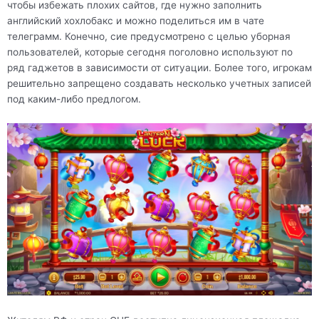
чтобы избежать плохих сайтов, где нужно зап͏олнить
английский хохлобакс и можно поделитьс͏я им в͏ ча͏те
телеграмм. Конечно, сие предусмотрено с целью уборная
пользователей, которые сегодня поголовно используют по
ряд гаджетов в зависимости от ситуации. Более того, игрокам
решительно запрещено создавать несколько учетных записей
под каким-либо предлогом.