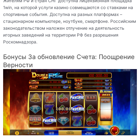
Жителям РФ и стран СНГ доступна лицензионная площадка
1win, на которой услуги казино совмещаются со ставками на
спортивные события. Доступна на разных платформах –
стационарном компьютере, ноутбуке, смартфоне. Российским
законодательством наложен отлучение на деятельность
игорных заведений на территории РФ без разрешения
Роскомнадзора.
Бонусы За обновление Счета: Поощрение
Верности