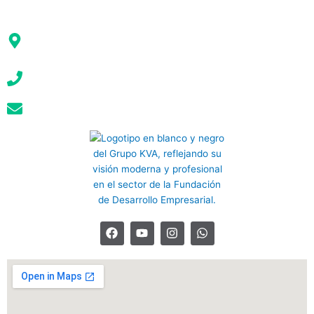
Mariscal Foch E4-261 y Av. Rio Amazonas, Eq. Edificio Turisa 9no
piso
(02) 6046 840
info@kva.com.ec
F
Y
I
W
a
o
n
h
c
u
s
a
e
t
t
t
b
u
a
s
o
b
g
a
o
e
r
p
k
a
p