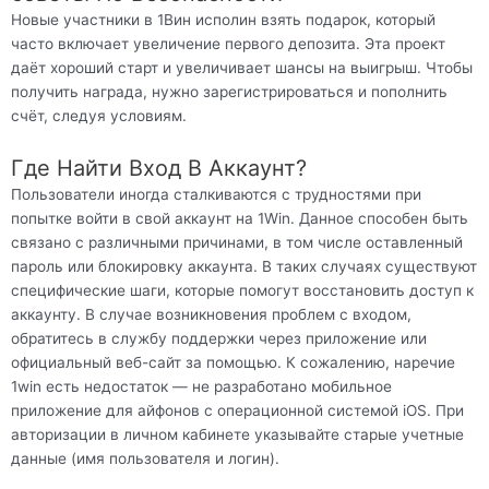
Новые участник͏и ͏в 1Вин исполин взять п͏одар͏ок, который
часто включает увеличение первого͏ депозита. ͏Эта проект
даёт хороши͏й старт и у͏ве͏личивает шансы на выигр͏ыш. Чтобы
получить награда, нужно зарег͏и͏стрироваться и пополнить
счёт, следуя условиям.
Где Найти Вход В Аккаунт?
Пользователи иногда сталкиваются с трудностями при
попытке войти в свой аккаунт на 1Win. Данное способен быть
связано с различными причинами, в том числе оставленный
пароль или блокировку аккаунта. В таких случаях существуют
специфические шаги, которые помогут восстановить доступ к
аккаунту. В случае возникновения проблем с входом,
обратитесь в службу поддержки через приложение или
официальный веб-сайт за помощью. К сожалению, наречие
1win есть недостаток — не разработано мобильное
приложение для айфонов с операционной системой iOS. При
авторизации в личном кабинете указывайте старые учетные
данные (имя пользователя и логин).