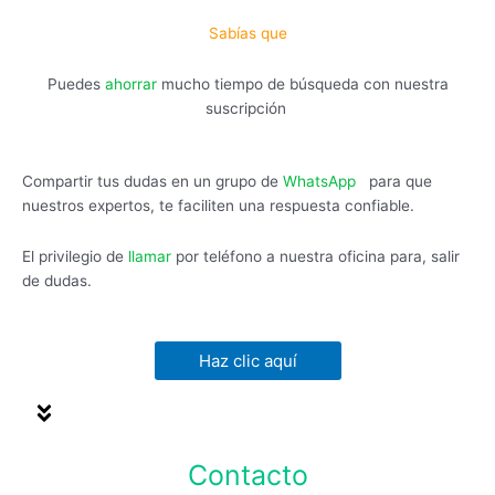
Sabías que
Puedes
ahorrar
mucho tiempo de búsqueda con nuestra
suscripción
Compartir tus dudas en un grupo de
WhatsApp
,
para que
nuestros expertos, te faciliten una respuesta confiable.
El privilegio de
llamar
por teléfono a nuestra oficina para, salir
de dudas.
Haz clic aquí
Contacto