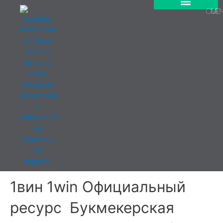
Ir
MI CU
al
Panel de usuario
contenido
1вин 1win Официальный
ресурс ️ Букмекерская