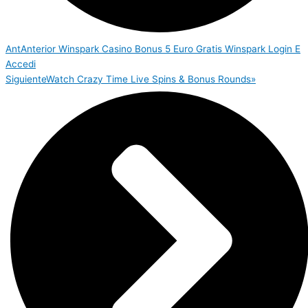
Ant
Anterior
Winspark Casino Bonus 5 Euro Gratis Winspark Login E
Accedi
Siguiente
Watch Crazy Time Live Spins & Bonus Rounds»