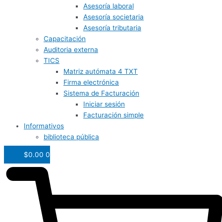
Asesoría laboral
Asesoría societaria
Asesoría tributaria
Capacitación
Auditoria externa
TICS
Matriz autómata 4 TXT
Firma electrónica
Sistema de Facturación
Iniciar sesión
Facturación simple
Informativos
biblioteca pública
$
0.00
0