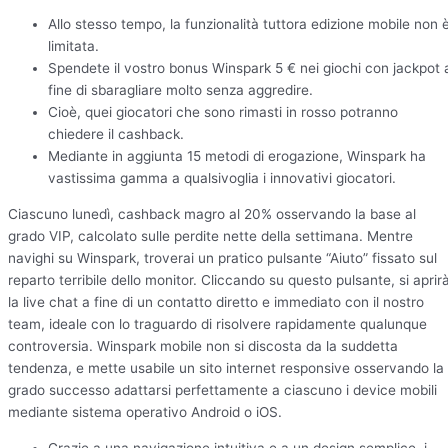
Allo stesso tempo, la funzionalità tuttora edizione mobile non 
limitata.
Spendete il vostro bonus Winspark 5 € nei giochi con jackpot 
fine di sbaragliare molto senza aggredire.
Cioè, quei giocatori che sono rimasti in rosso potranno
chiedere il cashback.
Mediante in aggiunta 15 metodi di erogazione, Winspark ha
vastissima gamma a qualsivoglia i innovativi giocatori.
Ciascuno lunedì, cashback magro al 20% osservando la base al
grado VIP, calcolato sulle perdite nette della settimana. Mentre
navighi su Winspark, troverai un pratico pulsante “Aiuto” fissato sul
reparto terribile dello monitor. Cliccando su questo pulsante, si aprir
la live chat a fine di un contatto diretto e immediato con il nostro
team, ideale con lo traguardo di risolvere rapidamente qualunque
controversia. Winspark mobile non si discosta da la suddetta
tendenza, e mette usabile un sito internet responsive osservando la
grado successo adattarsi perfettamente a ciascuno i device mobili
mediante sistema operativo Android o iOS.
Grazie a una navigazione intuitiva e a un design semplice, i