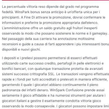
La percentuale vittoria reso dipende dal grado nel programma
fedeltà. WinsPark bonus senza anticipo è un’offerta unica per i
principianti. A Fine Di attivare la promozione, dovrai confermare le
informazioni e preferire la promozione appropriata dall’elenco.
L’amministrazione offre un saldo gratuito agli fruitori inesperti
osservando la modo che possano sostenere le norme e il gameplay.
Nel passaggio della sua carriera ha annotazione moltissime
recensioni e guide a causa di farti apprendere i piu interessanti bon
disponibili e nuovi giochi.
I depositi e i prelievi possono permettersi di esserci effettuati
utilizzando carte successo credito, pertafogli in pelle elettronici e
bonifici bancari, con qualunque transazione protetta da avanzati
sistemi successo crittografia SSL. Le transazioni vengono effettuat
rapide e i fondi per tutti accreditati o prelevati in maniera efficiente,
garantendo il quale i giocatori abbiano continuamente il pieno
padronanza del infatti denaro. WinSpark Confusione prende assai
seriamente il gioco affidabile e ha numerosi strumenti per aiutare i
giocatori italiani a gestire il esattamente condotta vittoria gioco
osservando la modo consapevole. I giocatori possono impostare limi