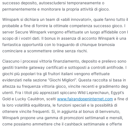
successo deposito, autoescludersi temporaneamente o
permanentemente e monitorare la propria attività di gioco.
Winspark si dichiara un team di «abili innovatori», quale fanno tutto il
probabile a fine di fornire la ottimale competenza successo gioco. I
server Secure Winspark vengono effettuate un luogo affidabile con 
scopo di i vostri dati. Il bonus in assenza di acconto Winspark è una
fantastica opportunità con lo traguardo di chiunque bramosia
cominciare a scommettere online senza rischi.
Ciascuno i processi vittoria finanziamento, deposito e prelievo sono
gestiti tramite gateway certificati e sottoposti a controlli antifrode. I
giochi più popolari tra gli fruitori italiani vengono effettuate
evidenziati nella sezione “Giochi Migliori”. Questa raccolta si basa in
altezza su frequenza vittoria gioco, vincite recenti e gradimento degl
utenti. Fra i titoli più apprezzati spiccano Wild Leprechaun, Egypt’s
Gold e Lucky Cauldron, scelti
www.fairandopeninternet.com
a fine d
la loro volatilità equilibrata, le funzioni speciali e la possibilità di
ottenere vincite frequenti. Sì, in aggiunta al bonus di benvenuto,
Winspark propone una gamma di promozioni settimanali e mensili,
come possiamo ammettere che il cashback settimanale e offerte