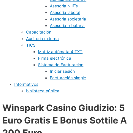
Asesoría NIIF’s
Asesoría laboral
Asesoría societaria
Asesoría tributaria
Capacitación
Auditoria externa
TICS
Matriz autómata 4 TXT
Firma electrónica
Sistema de Facturación
Iniciar sesión
Facturación simple
Informativos
biblioteca pública
Winspark Casino Giudizio: 5
Euro Gratis E Bonus Sottile A
200 Euro