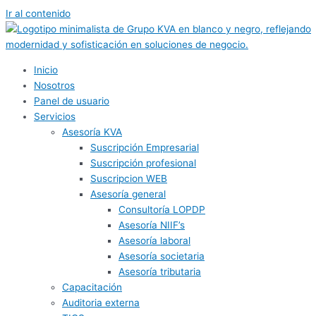
Ir al contenido
Inicio
Nosotros
Panel de usuario
Servicios
Asesoría KVA
Suscripción Empresarial
Suscripción profesional
Suscripcion WEB
Asesoría general
Consultoría LOPDP
Asesoría NIIF’s
Asesoría laboral
Asesoría societaria
Asesoría tributaria
Capacitación
Auditoria externa