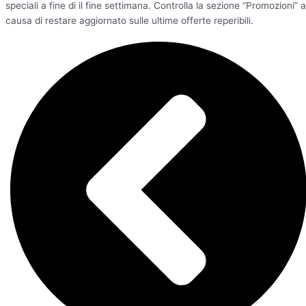
speciali a fine di il fine settimana. Controlla la sezione “Promozioni” a
causa di restare aggiornato sulle ultime offerte reperibili.