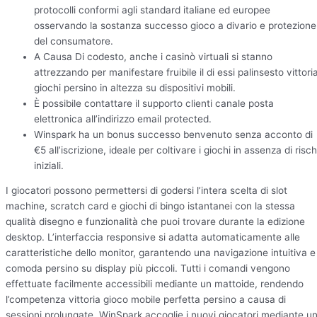
protocolli conformi agli standard italiane ed europee
osservando la sostanza successo gioco a divario e protezione
del consumatore.
A Causa Di codesto, anche i casinò virtuali si stanno
attrezzando per manifestare fruibile il di essi palinsesto vittori
giochi persino in altezza su dispositivi mobili.
È possibile contattare il supporto clienti canale posta
elettronica all’indirizzo email protected.
Winspark ha un bonus successo benvenuto senza acconto di
€5 all’iscrizione, ideale per coltivare i giochi in assenza di risch
iniziali.
I giocatori possono permettersi di godersi l’intera scelta di slot
machine, scratch card e giochi di bingo istantanei con la stessa
qualità disegno e funzionalità che puoi trovare durante la edizione
desktop. L’interfaccia responsive si adatta automaticamente alle
caratteristiche dello monitor, garantendo una navigazione intuitiva e
comoda persino su display più piccoli. Tutti i comandi vengono
effettuate facilmente accessibili mediante un mattoide, rendendo
l’competenza vittoria gioco mobile perfetta persino a causa di
sessioni prolungate. WinSpark accoglie i nuovi giocatori mediante u