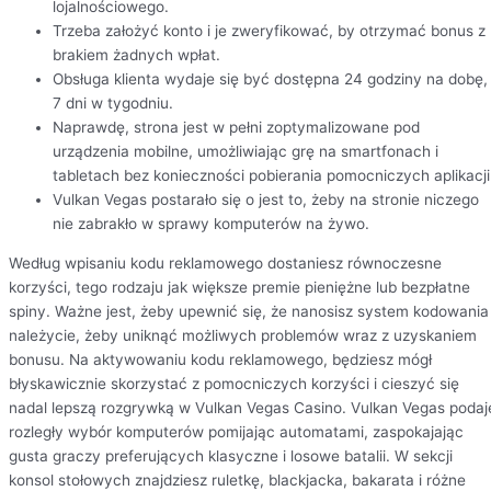
lojalnościowego.
Trzeba założyć konto i je zweryfikować, by otrzymać bonus z
brakiem żadnych wpłat.
Obsługa klienta wydaje się być dostępna 24 godziny na dobę,
7 dni w tygodniu.
Naprawdę, strona jest w pełni zoptymalizowane pod
urządzenia mobilne, umożliwiając grę na smartfonach i
tabletach bez konieczności pobierania pomocniczych aplikacji
Vulkan Vegas postarało się o jest to, żeby na stronie niczego
nie zabrakło w sprawy komputerów na żywo.
Według wpisaniu kodu reklamowego dostaniesz równoczesne
korzyści, tego rodzaju jak większe premie pieniężne lub bezpłatne
spiny. Ważne jest, żeby upewnić się, że nanosisz system kodowania
należycie, żeby uniknąć możliwych problemów wraz z uzyskaniem
bonusu. Na aktywowaniu kodu reklamowego, będziesz mógł
błyskawicznie skorzystać z pomocniczych korzyści i cieszyć się
nadal lepszą rozgrywką w Vulkan Vegas Casino. Vulkan Vegas podaj
rozległy wybór komputerów pomijając automatami, zaspokajając
gusta graczy preferujących klasyczne i losowe batalii. W sekcji
konsol stołowych znajdziesz ruletkę, blackjacka, bakarata i różne