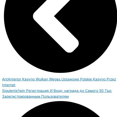
Ant
Anterior
Kasyno Wulkan Wegas Ustawowe Polskie Kasyno Przez
Internet
Siguiente
1win Регистрация И Вход: награда до Самого 50 Тыс
Зарегистрированным Пользователям