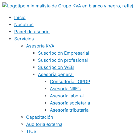
Ir
al
contenido
Inicio
Nosotros
Panel de usuario
Servicios
Asesoría KVA
Suscripción Empresarial
Suscripción profesional
Suscripcion WEB
Asesoría general
Consultoría LOPDP
Asesoría NIIF’s
Asesoría laboral
Asesoría societaria
Asesoría tributaria
Capacitación
Auditoria externa
TICS