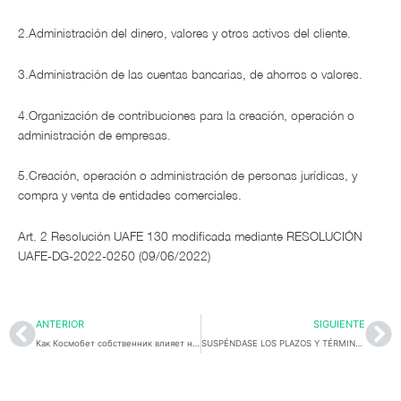
2.Administración del dinero, valores y otros activos del cliente.
3.Administración de las cuentas bancarias, de ahorros o valores.
4.Organización de contribuciones para la creación, operación o
administración de empresas.
5.Creación, operación o administración de personas jurídicas, y
compra y venta de entidades comerciales.
Art. 2 Resolución UAFE 130 modificada mediante RESOLUCIÓN
UAFE-DG-2022-0250 (09/06/2022)
Ant
Si
ANTERIOR
SIGUIENTE
Как Космобет собственник влияет на инновации в iGaming индустрии
SUSPÉNDASE LOS PLAZOS Y TÉRMINOS DE TODOS LOS PROCEDIMIENTOS ADMINISTRATIVOS TRIBUTARIOS Y LOS PLAZOS DE PRESCRIPCIÓN DE LA ACCIÓN DE COBRO