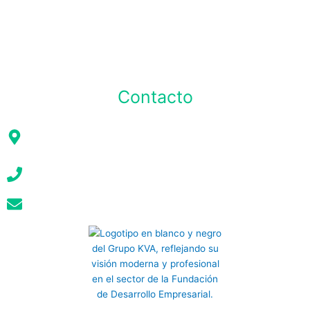
Contacto
Mariscal Foch E4-261 y Av. Rio Amazonas, Eq. Edificio Turisa 9no
piso
(02) 6046 840
info@kva.com.ec