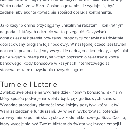
Warto dodać, że w Bizzo Casino logowanie nie wydaje się być
żądane, aby skontaktować się spośród obsługą kontrahenta.
Jako kasyno online przyciągamy unikalnymi rabatami i konkretnymi
nagrodami, których odrzucić warto przegapić. Oczywiście
odnajdziesz też premia powitalny, propozycji odnawialne i świetnie
dopracowany program lojalnościowy. W następnej części zestawień
dokładnie przeanalizujemy wszystkie nadrzędne konteksty, abyś miał
pełny wgląd w ofertę kasyna wciąż poprzednio rejestracją konta
bankowego. Kody bonusowe w kasynach internetowego są
stosowane w celu uzyskania różnych nagród.
Turnieje I Loterie
Zwiększ swe okazje na wygrane dzięki hojnym bonusom, jakimś w
który sposób podwojenie wpłaty bądź pęk gratisowych spinów.
Wygodne procedury płatności owo kolejny pozytyw, który ułatwi
Wam zarządzanie funduszami. By w pełni wykorzystać potencjał
zabawy, nie zapomnij skorzystać z kodu reklamowego Bizzo Casino,
który wydaje się być Twoim biletem do świata większych emocji i