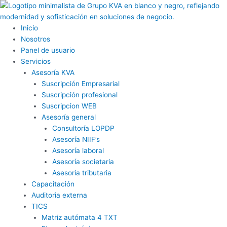
Ir
al
contenido
Inicio
Nosotros
Panel de usuario
Servicios
Asesoría KVA
Suscripción Empresarial
Suscripción profesional
Suscripcion WEB
Asesoría general
Consultoría LOPDP
Asesoría NIIF’s
Asesoría laboral
Asesoría societaria
Asesoría tributaria
Capacitación
Auditoria externa
TICS
Matriz autómata 4 TXT