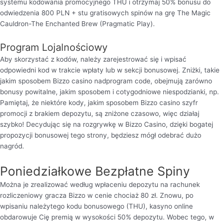
systemu kodowania promocyjnego THU i otrzymaj 50% bonusu do
odwiedzenia 800 PLN + stu gratisowych spinów na grę The Magic
Cauldron-The Enchanted Brew (Pragmatic Play).
Program Lojalnościowy
Aby skorzystać z kodów, należy zarejestrować się i wpisać
odpowiedni kod w trakcie wpłaty lub w sekcji bonusowej. Zniżki, takie
jakim sposobem Bizzo casino nadprogram code, obejmują zarówno
bonusy powitalne, jakim sposobem i cotygodniowe niespodzianki, np.
Pamiętaj, że niektóre kody, jakim sposobem Bizzo casino szyfr
promocji z brakiem depozytu, są zniżone czasowo, więc działaj
szybko! Decydując się na rozgrywkę w Bizzo Casino, dzięki bogatej
propozycji bonusowej tego strony, będziesz mógł odebrać dużo
nagród.
Poniedziałkowe Bezpłatne Spiny
Można je zrealizować według wpłaceniu depozytu na rachunek
rozliczeniowy gracza Bizzo w cenie chociaż 80 zł. Znowu, po
wpisaniu należytego kodu bonusowego (THU), kasyno online
obdarowuje Cię premią w wysokości 50% depozytu. Wobec tego, w