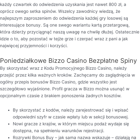
każdy czwartek do odwiedzenia uzyskania jest nawet 800 zł, a
oprócz owego setka spinów. Wszelcy zawodnicy wiedzą, że
najlepszym zaproszeniem do odwiedzenia każdej gry losowej są
interesujące bonusy. Są one swego wariantu kartą przetargową,
która dzierży przyciągnąć naszą uwagę na chwilę dłużej. Ostatecznie
idzie o to, aby pozostać w tejże grze i czerpać wraz z pani a jak
najwięcej przyjemności i korzyści.
Poniedziałkowe Bizzo Casino Bezpłatne Spiny
By skorzystać wraz z Kodu Promocyjnego Bizzo Casino, należy
przejść przez kilka ważnych kroków. Zachęcamy do zaglądnięcia w
ogólny przepis bonusów Bizzo Casino, gdzie wszystko jest
szczegółowo wyjaśnione. Profil gracza w Bizzo można usunąć w
opcjonalnym czasie z brakiem ponoszenia żadnych kosztów.
By skorzystać z kodów, należy zarejestrować się i wpisać
odpowiedni szyfr w czasie wpłaty lub w sekcji bonusowej.
Nowi gracze z krajów, w którym miejscu podaż wydaje się
dostępna, na spełnieniu warunków rejestracji.
Rozrywki Bonus Buy – jak sama nazwa wskazuje – działają na