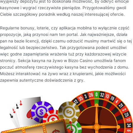
wyjąwszy depozytu jest to doskonała możliwość, by odkryć emocje
kasynowe i wygrać rzeczywiste pieniądze. Przygotowaliśmy gwoli
Ciebie szczegółowy poradnik według naszej interesującej ofercie.
Regularne bonusy, loterie, czy aplikacja mobilna to wyłącznie część
propozycje, jaką przynosi nam ten portal. Jak najważniejsze, działa
pan na bazie licencji, dzięki czemu odrzucić musimy martwić się o tej
legalność lub bezpieczeństwo. Tak przygotowana podest umożliwi
więc godne zapamiętania wrażenia tuż przy każdorazowej wizycie
stronicy. Sekcja kasyna na żywo w Bizzo Casino umożliwia fanom
poczuć atmosferę rzeczywistego kasyna bez wychodzenia z domu.
Możesz interaktować na żywo wraz z krupierami, jakie możliwości
zapewnia autentyczne doświadczenia z gry.