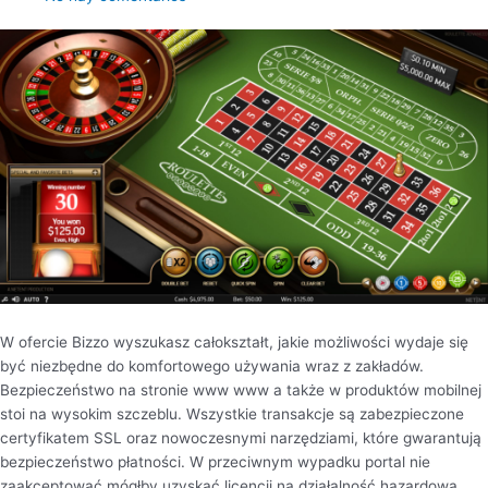
W ofercie Bizzo wyszukasz całokształt, jakie możliwości wydaje się
być niezbędne do komfortowego używania wraz z zakładów.
Bezpieczeństwo na stronie www www a także w produktów mobilnej
stoi na wysokim szczeblu. Wszystkie transakcje są zabezpieczone
certyfikatem SSL oraz nowoczesnymi narzędziami, które gwarantują
bezpieczeństwo płatności. W przeciwnym wypadku portal nie
zaakceptować mógłby uzyskać licencji na działalność hazardową.