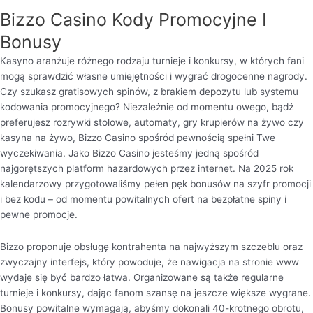
Bizzo Casino Kody Promocyjne I
Bonusy
Kasyno aranżuje różnego rodzaju turnieje i konkursy, w których fani
mogą sprawdzić własne umiejętności i wygrać drogocenne nagrody.
Czy szukasz gratisowych spinów, z brakiem depozytu lub systemu
kodowania promocyjnego? Niezależnie od momentu owego, bądź
preferujesz rozrywki stołowe, automaty, gry krupierów na żywo czy
kasyna na żywo, Bizzo Casino spośród pewnością spełni Twe
wyczekiwania. Jako Bizzo Casino jesteśmy jedną spośród
najgorętszych platform hazardowych przez internet. Na 2025 rok
kalendarzowy przygotowaliśmy pełen pęk bonusów na szyfr promocji
i bez kodu – od momentu powitalnych ofert na bezpłatne spiny i
pewne promocje.
Bizzo proponuje obsługę kontrahenta na najwyższym szczeblu oraz
zwyczajny interfejs, który powoduje, że nawigacja na stronie www
wydaje się być bardzo łatwa. Organizowane są także regularne
turnieje i konkursy, dając fanom szansę na jeszcze większe wygrane.
Bonusy powitalne wymagają, abyśmy dokonali 40-krotnego obrotu,