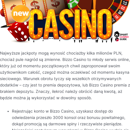
Najwyższe jackpoty mogą wynosić chociażby kilka milionów PLN,
chociaż pule nagród są zmienne. Bizzo Casino to młody serwis online,
który już od momentu początkowych chwil zaproponował swoim
użytkownikom całość, czegoż można oczekiwać od momentu kasyna
sieciowego. Warunek obrotu tyczy się wszelkich otrzymywanych
dodatków – czy jest to premia depozytowa, lub Bizzo Casino premia z
brakiem depozytu. Znaczy, ilekroć należy obrócić daną kwotą, aż
będzie można ją wykorzystać w dowolny sposób.
Rejestrując konto w Bizzo Casino, uzyskasz dostęp do
odwiedzenia przeszło 3000 konsol oraz bonusu powitalnego,
dokąd promocją są darmowe spiny i rzeczywiste pieniądze.