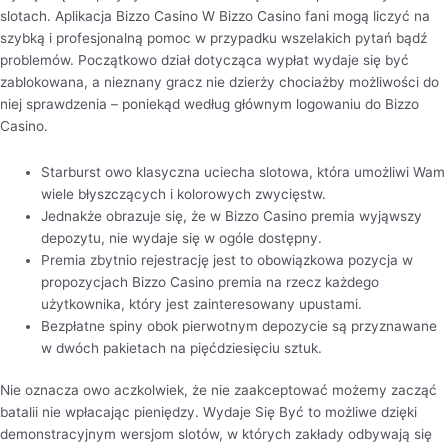
slotach. Aplikacja Bizzo Casino W Bizzo Casino fani mogą liczyć na
szybką i profesjonalną pomoc w przypadku wszelakich pytań bądź
problemów. Początkowo dział dotycząca wypłat wydaje się być
zablokowana, a nieznany gracz nie dzierży chociażby możliwości do
niej sprawdzenia – poniekąd według głównym logowaniu do Bizzo
Casino.
Starburst owo klasyczna uciecha slotowa, która umożliwi Wam
wiele błyszczących i kolorowych zwycięstw.
Jednakże obrazuje się, że w Bizzo Casino premia wyjąwszy
depozytu, nie wydaje się w ogóle dostępny.
Premia zbytnio rejestrację jest to obowiązkowa pozycja w
propozycjach Bizzo Casino premia na rzecz każdego
użytkownika, który jest zainteresowany upustami.
Bezpłatne spiny obok pierwotnym depozycie są przyznawane
w dwóch pakietach na pięćdziesięciu sztuk.
Nie oznacza owo aczkolwiek, że nie zaakceptować możemy zacząć
batalii nie wpłacając pieniędzy. Wydaje Się Być to możliwe dzięki
demonstracyjnym wersjom slotów, w których zakłady odbywają się