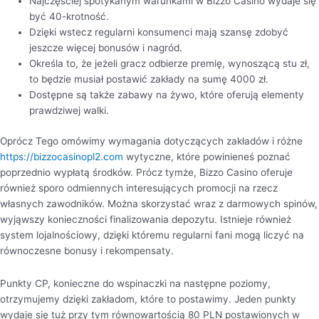
Najczęściej spotykanym warunkami w Bizzo Casino wydaje się
być 40-krotność.
Dzięki wstecz regularni konsumenci mają szansę zdobyć
jeszcze więcej bonusów i nagród.
Określa to, że jeżeli gracz odbierze premię, wynoszącą stu zł,
to będzie musiał postawić zakłady na sumę 4000 zł.
Dostępne są także zabawy na żywo, które oferują elementy
prawdziwej walki.
Oprócz Tego omówimy wymagania dotyczących zakładów i różne
https://bizzocasinopl2.com
wytyczne, które powinieneś poznać
poprzednio wypłatą środków. Prócz tymże, Bizzo Casino oferuje
również sporo odmiennych interesujących promocji na rzecz
własnych zawodników. Można skorzystać wraz z darmowych spinów,
wyjąwszy konieczności finalizowania depozytu. Istnieje również
system lojalnościowy, dzięki któremu regularni fani mogą liczyć na
równoczesne bonusy i rekompensaty.
Punkty CP, konieczne do wspinaczki na następne poziomy,
otrzymujemy dzięki zakładom, które to postawimy. Jeden punkty
wydaje się tuż przy tym równowartością 80 PLN postawionych w