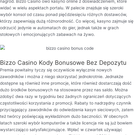
nagród. Bizzo Casino owo kasyno online z doświadczeniem, które
widać w wielu aspektach portalu. W palecie znajduje się szeroki
wybór konsol od czasu ponad pięćdziesięciu różnych dostawców,
którzy zapewniają dużą różnorodność. Co więcej, kasyno zajmuje się
odrzucić jedynie w automatach do gier, jednak także w grach
stołowych i emocjonujących zabawach na żywo.
Bizzo Casino Kody Bonusowe Bez Depozytu
Premia powitalny tyczy się oczywiście wyłącznie nowych
zawodników i można z niego skorzystać jednokrotnie. Jednakże
dostępne są również inne promocje, które również dostarczają dość
dużo środków bonusowych na stosowane przez nas saldo. Można
zdobyć dwa razy w tygodniu bez żadnych ograniczeń dotyczących
częstotliwości korzystania z promocji. Rabaty to nadrzędny czynnik
przyciągający zawodników do odwiedzenia kasyn sieciowych, zatem
też twórcy poświęcają wykładzinom dużo baczności. W obecnych
latach szeroki wybór komputerów a także licencja nie są już bowiem
wystarczająco satysfakcjonujące. Wpłać w czwartek używając