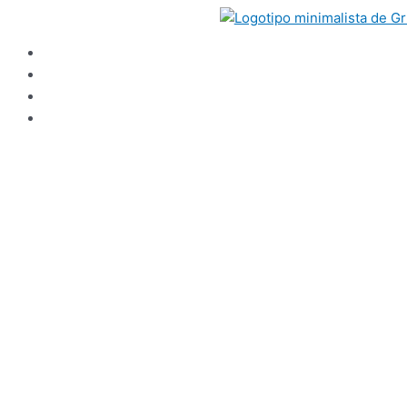
Ir
al
contenido
Inicio
Nosotros
Panel de usuario
Servicios