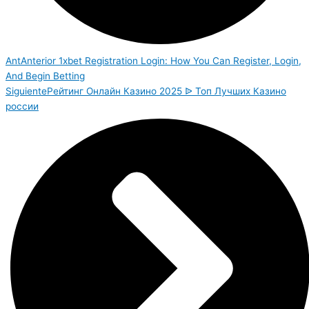
Ant
Anterior
1xbet Registration Login: How You Can Register, Login,
And Begin Betting
Siguiente
Рейтинг Онлайн Казино 2025 ᐉ Топ Лучших Казино
россии