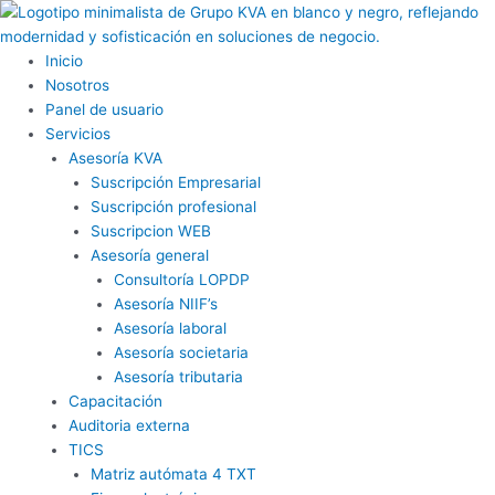
Ir
al
contenido
Inicio
Nosotros
Panel de usuario
Servicios
Asesoría KVA
Suscripción Empresarial
Suscripción profesional
Suscripcion WEB
Asesoría general
Consultoría LOPDP
Asesoría NIIF’s
Asesoría laboral
Asesoría societaria
Asesoría tributaria
Capacitación
Auditoria externa
TICS
Matriz autómata 4 TXT