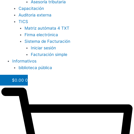
Asesoría tributaria
Capacitación
Auditoria externa
TICS
Matriz autómata 4 TXT
Firma electrónica
Sistema de Facturación
Iniciar sesión
Facturación simple
Informativos
biblioteca pública
$
0.00
0