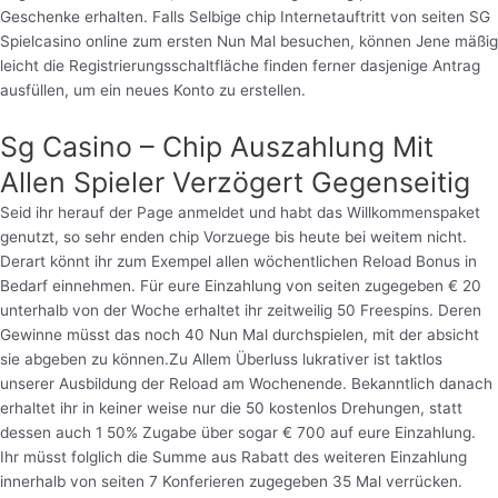
Geschenke erhalten. Falls Selbige chip Internetauftritt von seiten SG
Spielcasino online zum ersten Nun Mal besuchen, können Jene mäßig
leicht die Registrierungsschaltfläche finden ferner dasjenige Antrag
ausfüllen, um ein neues Konto zu erstellen.
Sg Casino – Chip Auszahlung Mit
Allen Spieler Verzögert Gegenseitig
Seid ihr herauf der Page anmeldet und habt das Willkommenspaket
genutzt, so sehr enden chip Vorzuege bis heute bei weitem nicht.
Derart könnt ihr zum Exempel allen wöchentlichen Reload Bonus in
Bedarf einnehmen. Für eure Einzahlung von seiten zugegeben € 20
unterhalb von der Woche erhaltet ihr zeitweilig 50 Freespins. Deren
Gewinne müsst das noch 40 Nun Mal durchspielen, mit der absicht
sie abgeben zu können.Zu Allem Überluss lukrativer ist taktlos
unserer Ausbildung der Reload am Wochenende. Bekanntlich danach
erhaltet ihr in keiner weise nur die 50 kostenlos Drehungen, statt
dessen auch 1 50% Zugabe über sogar € 700 auf eure Einzahlung.
Ihr müsst folglich die Summe aus Rabatt des weiteren Einzahlung
innerhalb von seiten 7 Konferieren zugegeben 35 Mal verrücken.