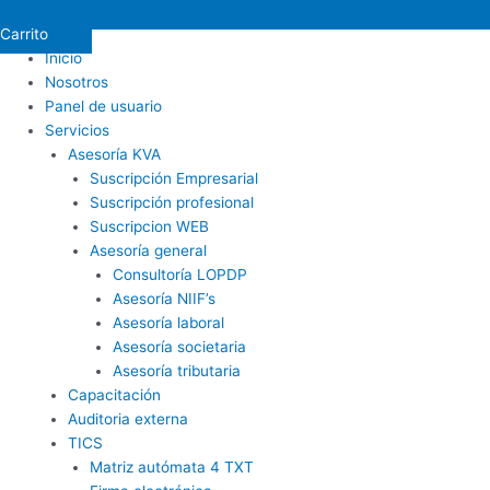
Carrito
Inicio
Nosotros
Panel de usuario
Servicios
Asesoría KVA
Suscripción Empresarial
Suscripción profesional
Suscripcion WEB
Asesoría general
Consultoría LOPDP
Asesoría NIIF’s
Asesoría laboral
Asesoría societaria
Asesoría tributaria
Capacitación
Auditoria externa
TICS
Matriz autómata 4 TXT