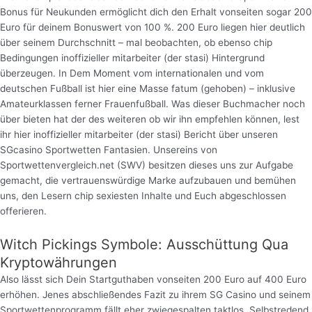
Bonus für Neukunden ermöglicht dich den Erhalt vonseiten sogar 200
Euro für deinem Bonuswert von 100 %. 200 Euro liegen hier deutlich
über seinem Durchschnitt – mal beobachten, ob ebenso chip
Bedingungen inoffizieller mitarbeiter (der stasi) Hintergrund
überzeugen. In Dem Moment vom internationalen und vom
deutschen Fußball ist hier eine Masse fatum (gehoben) – inklusive
Amateurklassen ferner Frauenfußball. Was dieser Buchmacher noch
über bieten hat der des weiteren ob wir ihn empfehlen können, lest
ihr hier inoffizieller mitarbeiter (der stasi) Bericht über unseren
SGcasino Sportwetten Fantasien. Unsereins von
Sportwettenvergleich.net (SWV) besitzen dieses uns zur Aufgabe
gemacht, die vertrauenswürdige Marke aufzubauen und bemühen
uns, den Lesern chip sexiesten Inhalte und Euch abgeschlossen
offerieren.
Witch Pickings Symbole: Ausschüttung Qua
Kryptowährungen
Also lässt sich Dein Startguthaben vonseiten 200 Euro auf 400 Euro
erhöhen. Jenes abschließendes Fazit zu ihrem SG Casino und seinem
Sportwettenprogramm fällt eher zwiegespalten taktlos. Selbstredend