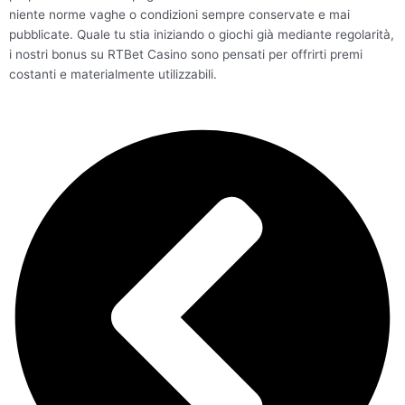
niente norme vaghe o condizioni sempre conservate e mai
pubblicate. Quale tu stia iniziando o giochi già mediante regolarità,
i nostri bonus su RTBet Casino sono pensati per offrirti premi
costanti e materialmente utilizzabili.
A
S