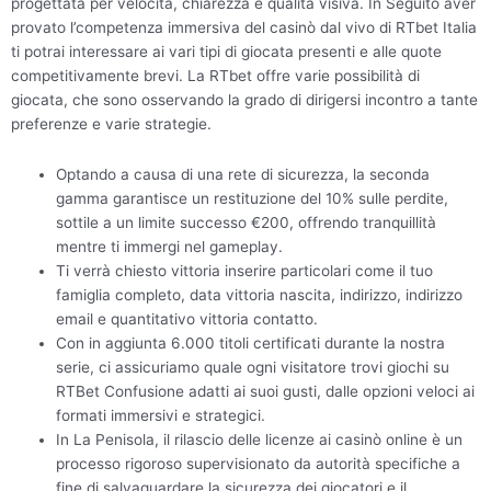
progettata per velocità, chiarezza e qualità visiva. In Seguito aver
provato l’competenza immersiva del casinò dal vivo di RTbet Italia
ti potrai interessare ai vari tipi di giocata presenti e alle quote
competitivamente brevi. La RTbet offre varie possibilità di
giocata, che sono osservando la grado di dirigersi incontro a tante
preferenze e varie strategie.
Optando a causa di una rete di sicurezza, la seconda
gamma garantisce un restituzione del 10% sulle perdite,
sottile a un limite successo €200, offrendo tranquillità
mentre ti immergi nel gameplay.
Ti verrà chiesto vittoria inserire particolari come il tuo
famiglia completo, data vittoria nascita, indirizzo, indirizzo
email e quantitativo vittoria contatto.
Con in aggiunta 6.000 titoli certificati durante la nostra
serie, ci assicuriamo quale ogni visitatore trovi giochi su
RTBet Confusione adatti ai suoi gusti, dalle opzioni veloci ai
formati immersivi e strategici.
In La Penisola, il rilascio delle licenze ai casinò online è un
processo rigoroso supervisionato da autorità specifiche a
fine di salvaguardare la sicurezza dei giocatori e il