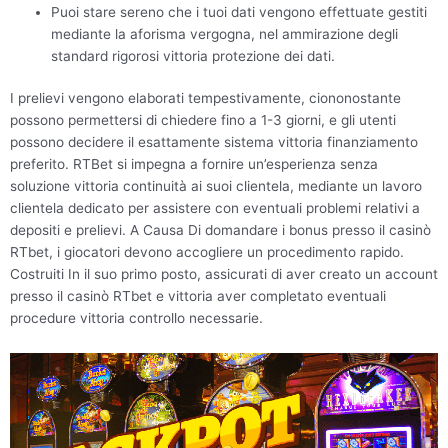
Puoi stare sereno che i tuoi dati vengono effettuate gestiti
mediante la aforisma vergogna, nel ammirazione degli
standard rigorosi vittoria protezione dei dati.
I prelievi vengono elaborati tempestivamente, ciononostante
possono permettersi di chiedere fino a 1-3 giorni, e gli utenti
possono decidere il esattamente sistema vittoria finanziamento
preferito. RTBet si impegna a fornire un’esperienza senza
soluzione vittoria continuità ai suoi clientela, mediante un lavoro
clientela dedicato per assistere con eventuali problemi relativi a
depositi e prelievi. A Causa Di domandare i bonus presso il casinò
RTbet, i giocatori devono accogliere un procedimento rapido.
Costruiti In il suo primo posto, assicurati di aver creato un account
presso il casinò RTbet e vittoria aver completato eventuali
procedure vittoria controllo necessarie.