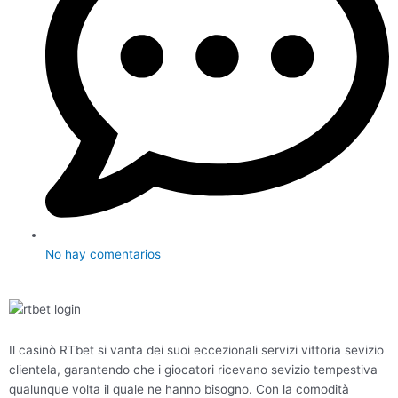
No hay comentarios
Il casinò RTbet si vanta dei suoi eccezionali servizi vittoria sevizio
clientela, garantendo che i giocatori ricevano sevizio tempestiva
qualunque volta il quale ne hanno bisogno. Con la comodità