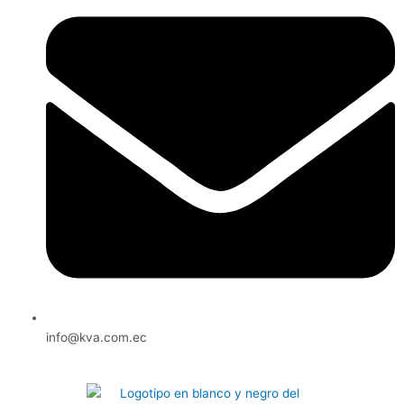
info@kva.com.ec