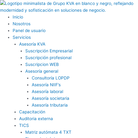
Ir
al
contenido
Inicio
Nosotros
Panel de usuario
Servicios
Asesoría KVA
Suscripción Empresarial
Suscripción profesional
Suscripcion WEB
Asesoría general
Consultoría LOPDP
Asesoría NIIF’s
Asesoría laboral
Asesoría societaria
Asesoría tributaria
Capacitación
Auditoria externa
TICS
Matriz autómata 4 TXT