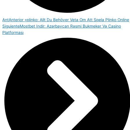
Ant
Anterior
«plinko: Allt Du Behöver Veta Om Att Spela Plinko Online
Siguiente
Mostbet Indir: Azərbaycan Rəsmi Bukmeker Və Casino
Platforması