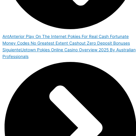
Ant
Anterior
Play On The Internet Pokies For Real Cash Fortunate
Money Codes No Greatest Extent Cashout Zero Deposit Bonuses
Siguiente
Uptown Pokies Online Casino Overview 2025 By Australian
Professionals