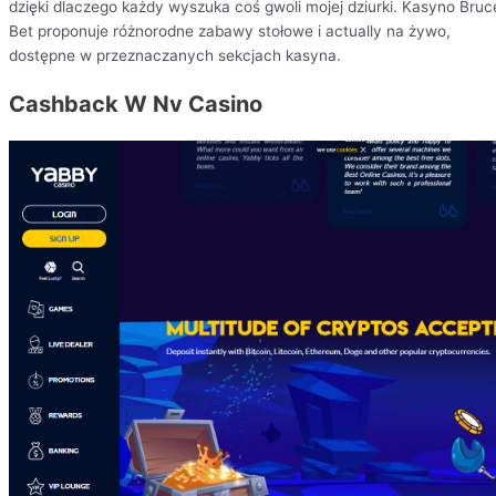
dzięki dlaczego każdy wyszuka coś gwoli mojej dziurki. Kasyno Bruc
Bet proponuje różnorodne zabawy stołowe i actually na żywo,
dostępne w przeznaczanych sekcjach kasyna.
Cashback W Nv Casino