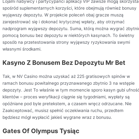
Lojalni nabywcy i partycypanci aplikacji VIP zawsze mogą skorzyst
spośród suplementarnych korzyści, które obejmują również bonusy
wyjąwszy depozytu. W projekcie poleceń obaj gracze muszą
zarejestrować się i dokonać krytycznej wpłaty, aby otrzymać
nadprogram wyjąwszy depozytu. Suma, którą można wygrać zbytni
pomocą bonusu bez depozytu w niektórych kasynach. To świetny
sposób na przetestowania strony wyjąwszy ryzykowania swymi
własnymi środkami.
Kasyno Z Bonusem Bez Depozytu Mr Bet
Tak, w NV Casino można uzyskać aż 225 gratisowych spinów w
ramach bonusu powitalnego przyznawanego zbytnio 3 na wstępie
depozyty. Jest To właśnie w tym momencie sporo kasyn gubi ufnoś
klientów – proces weryfikacji ciągnie się tygodniami, wypłaty są
opóźniane pod byle pretekstem, a czasem wręcz odrzucane. Nie
Zaakceptować, musisz spełnić oczekiwania ruchu, przedtem
będziesz mógł wypłacić jakieś wygrane wraz z bonusu.
Gates Of Olympus Tysiąc