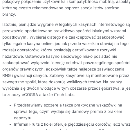
pokojowy połączenie użytkownika i kompatybilność mobilną, aspekt
które są często rekomendowane poprzez specjalistów spośród
branży.
Istotnie, pieniądze wygrane w legalnych kasynach internetowego są
przeważnie opodatkowane prawidłowo spośród lokalnymi wzorami
podatkowymi. Wybieraj dlatego nie zaakceptować zaakceptować
tylko legalne kasyna online, jednak przede wszelkim stawiaj na tego
rodzaju operatorów, którzy posiadają certyfikowane rozrywki
hazardowe. Ustawowe kasyno sieciowego miało posiadać nie
zaakceptować wyłącznie licencję od chwili poszczególnego spośród
organów prawniczych, aczkolwiek także najlepsze zaświadczenia
RNG i gwarancji danych. Zabawy kasynowe są monitorowane przez
zewnętrzne spółki, które dokonują wnikliwych testów. Na branży
wyróżnia się dwóch wiodące w tym obszarze przedsiębiorstwa, a je
to znaczy eCOGRA a także iTech Labs.
Przedstawiamy szczere a także praktyczne wskazówki na
sprawa tego, czym wydaje się darmowy premia z brakiem
depozytu.
Infernal Fruits z kolei oferuje pięćdziesięciu obrotów, lecz wra