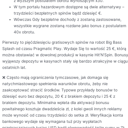
z wyższym postulatem obrotu wynoszącym x30.
W tym portalu hazardowym dostępne są dwie alternatywy –
trzydzieści bezpłatnych spinów bądź dziesięć €.
Wówczas Gdy bezpłatne dochody z zostaną zastosowane,
wszystkie wygrane zostaną rozdane jako bonus z postulatem
40x obrotu.
Pierwszy to pięćdziesięciu gratisowych spinów na robot Big Bass
Splash od czasu Pragmatic Play. Wydaje Się to wartość 25 €, którą
można obstawiać w dowolnej produkcji w kasynie Hit’N’Spin. Bonus
wyjąwszy depozytu w kasynach stały się bardzo atrakcyjne w ciągu
ostatnich lat.
❌ Często mają ograniczenia tymczasowe, jak domaga się
natychmiastowego spełnienia warunków obrotu, żeby nie
zaakceptować stracić środków. Typowe przykłady bonusów to
dziesięć euro bez depozytu, 20 € z brakiem depozytu i 25 € z
brakiem depozytu. Minimalna wpłata dla aktywacji bonusu
powitalnego kosztuje dwadzieścia zł, z kolei gwoli innych reklamy
może wynosić od czasu trzydzieści do setka zł. Weryfikacja konta
bankowego wydaje się wymagana tuż przy wypłatach
przekraczających tysiąc USD bądź równowartość tejże sumy w ZŁ.