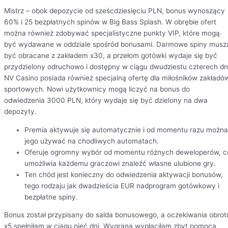
Mistrz – obok depozycie od sześcdziesięciu PLN, bonus wynoszący
60% i 25 bezpłatnych spinów w Big Bass Splash. W obrębie ofert
można również zdobywać specjalistyczne punkty VIP, które mogą
być wydawane w oddziale spośród bonusami. Darmowe spiny musz
być obracane z zakładem x30, a przełom gotówki wydaje się być
przydzielony odruchowo i dostępny w ciągu dwudziestu czterech dn
NV Casino posiada również specjalną ofertę dla miłośników zakładó
sportowych. Nowi użytkownicy mogą liczyć na bonus do
odwiedzenia 3000 PLN, który wydaje się być dzielony na dwa
depozyty.
Premia aktywuje się automatycznie i od momentu razu można
jego używać na chodliwych automatach.
Oferuje ogromny wybór od momentu różnych deweloperów, c
umożliwia każdemu graczowi znaleźć własne ulubione gry.
Ten chód jest konieczny do odwiedzenia aktywacji bonusów,
tego rodzaju jak dwadzieścia EUR nadprogram gotówkowy i
bezpłatne spiny.
Bonus został przypisany do salda bonusowego, a oczekiwania obrot
x5 spełniłam w ciągu pięć dni. Wygraną wypłaciłam zbyt pomocą