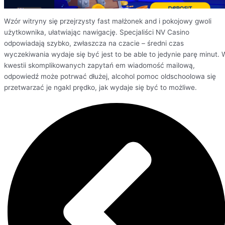
Wzór witryny się przejrzysty fast małżonek and i pokojowy gwoli
użytkownika, ułatwiając nawigację. Specjaliści NV Casino
odpowiadają szybko, zwłaszcza na czacie – średni czas
wyczekiwania wydaje się być jest to be able to jedynie parę minut. 
kwestii skomplikowanych zapytań em wiadomość mailową,
odpowiedź może potrwać dłużej, alcohol pomoc oldschoolowa się
przetwarzać je ngakl prędko, jak wydaje się być to możliwe.