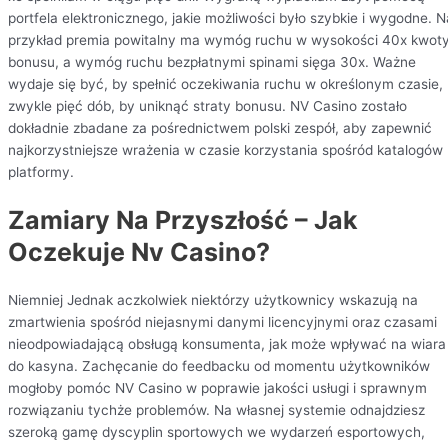
portfela elektronicznego, jakie możliwości było szybkie i wygodne. N
przykład premia powitalny ma wymóg ruchu w wysokości 40x kwot
bonusu, a wymóg ruchu bezpłatnymi spinami sięga 30x. Ważne
wydaje się być, by spełnić oczekiwania ruchu w określonym czasie,
zwykle pięć dób, by uniknąć straty bonusu. NV Casino zostało
dokładnie zbadane za pośrednictwem polski zespół, aby zapewnić
najkorzystniejsze wrażenia w czasie korzystania spośród katalogów
platformy.
Zamiary Na Przyszłość – Jak
Oczekuje Nv Casino?
Niemniej Jednak aczkolwiek niektórzy użytkownicy wskazują na
zmartwienia spośród niejasnymi danymi licencyjnymi oraz czasami
nieodpowiadającą obsługą konsumenta, jak może wpływać na wiara
do kasyna. Zachęcanie do feedbacku od momentu użytkowników
mogłoby pomóc NV Casino w poprawie jakości usługi i sprawnym
rozwiązaniu tychże problemów. Na własnej systemie odnajdziesz
szeroką gamę dyscyplin sportowych we wydarzeń esportowych,