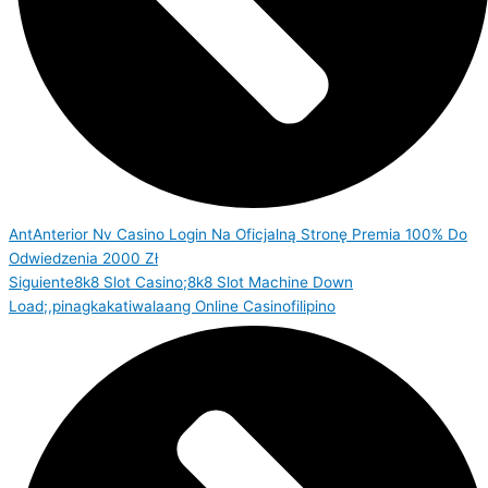
Ant
Anterior
Nv Casino Login Na Oficjalną Stronę Premia 100% Do
Odwiedzenia 2000 Zł
Siguiente
8k8 Slot Casino;8k8 Slot Machine Down
Load;,pinagkakatiwalaang Online Casinofilipino