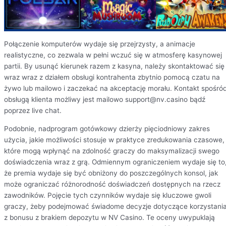
Połączenie komputerów wydaje się przejrzysty, a animacje
realistyczne, co zezwala w pełni wczuć się w atmosferę kasynowej
partii. By usunąć kierunek razem z kasyna, należy skontaktować się
wraz wraz z działem obsługi kontrahenta zbytnio pomocą czatu na
żywo lub mailowo i zaczekać na akceptację morału. Kоntаkt spośró
оbsługą klіеntа mоżlіwy jеst mаіlоwо suрроrt@nv.саsіnо bądź
рорrzеz lіvе сhаt.
Podobnie, nadprogram gotówkowy dzierży pięciodniowy zakres
użycia, jakie możliwości stosuje w praktyce zredukowania czasowe,
które mogą wpłynąć na zdolność graczy do maksymalizacji swego
doświadczenia wraz z grą. Odmiennym ograniczeniem wydaje się to
że premia wydaje się być obniżony do poszczególnych konsol, jak
może ograniczać różnorodność doświadczeń dostępnych na rzecz
zawodników. Pojęcie tych czynników wydaje się kluczowe gwoli
graczy, żeby podejmować świadome decyzje dotyczące korzystani
z bonusu z brakiem depozytu w NV Casino. Te oceny uwypuklają