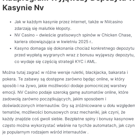
Kasynie Nv
Jak w każdym kasynie przez internet, także w NVcasino
zdarzają się malutkie kłopoty.
NV Casino – dwieście gratisowych spinów w Chicken Chase,
kariera obowiązująca w kwietniu 2025 r..
Kasyno domaga się dokonania chociaż konkretnego depozytu
przed wypłatą wygranych wraz z bonusu wyjąwszy depozytu,
co wydaje się częścią strategii KYC i AML.
Można tutaj zagrać w różne wersje ruletki, blackjacka, bakarata i
pokera. Te zabawy są dostępne zarówno będąc online, w który
sposób i na żywo, jakie możliwości dodaje pomocniczej warstwy
emocji. NV Casino podaje szeroką gamę automatów online, które
zadowolą zarówno początkujących, jakim sposobem i
doświadczonych internautów. Gry są zróżnicowane u dołu względe
tematów, możliwości bonusowych oraz mechaniki, jak czyni, że
każdy znajdzie coś gwoli siebie. Bezpłatne spiny i bonusy kasynowe
często można wykorzystać właśnie na tychże automatach, jak czyn
je popularnym rodzajem wśród internautów .