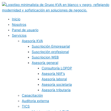
Ir
al
contenido
Inicio
Nosotros
Panel de usuario
Servicios
Asesoría KVA
Suscripción Empresarial
Suscripción profesional
Suscripcion WEB
Asesoría general
Consultoría LOPDP
Asesoría NIIF’s
Asesoría laboral
Asesoría societaria
Asesoría tributaria
Capacitación
Auditoria externa
TICS