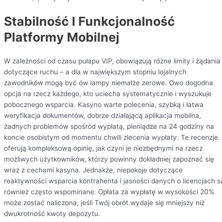
Stabilność I Funkcjonalność
Platformy Mobilnej
W zależności od czasu pułapu VIP, obowiązują różne limity i żądania
dotyczące ruchu – a dla w największym stopniu lojalnych
zawodników mogą być ów lampy niemalże zerowe. Owo dogodna
opcja na rzecz każdego, kto uciecha systematycznie i wyszukuje
pobocznego wsparcia. Kasyno warte polecenia, szybką i łatwa
weryfikacja dokumentów, dobrze działającą aplikacja mobilna,
żadnych problemów spośród wypłatą, pieniądze na 24 godziny na
koncie osobistym od momentu chwili zlecenia wypłaty. Te recenzje
oferują kompleksową opinię, jak czyni je niezbędnymi na rzecz
możliwych użytkowników, którzy powinny dokładniej zapoznać się
wraz z cechami kasyna. Jednakże, niepokoje dotyczące
reaktywności wsparcia kontrahenta i jasności danych o licencjach s
również często wspominane. Opłata za wypłatę w wysokości 20%
może zostać naliczona, jeśli Twój obrót wydaje się mniejszy niż
dwukrotność kwoty depozytu.