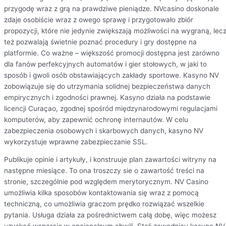
przygodę wraz z grą na prawdziwe pieniądze. NVcasino doskonale
zdaje osobiście wraz z owego sprawę i przygotowało zbiór
propozycji, które nie jedynie zwiększają możliwości na wygraną, lec
też pozwalają świetnie poznać procedury i gry dostępne na
platformie. Co ważne – większość promocji dostępna jest zarówno
dla fanów perfekcyjnych automatów i gier stołowych, w jaki to
sposób i gwoli osób obstawiających zakłady sportowe. Kasyno NV
zobowiązuje się do utrzymania solidnej bezpieczeństwa danych
empirycznych i zgodności prawnej. Kasyno działa na podstawie
licencji Curaçao, zgodnej spośród międzynarodowymi regulacjami
komputerów, aby zapewnić ochronę internautów. W celu
zabezpieczenia osobowych i skarbowych danych, kasyno NV
wykorzystuje wprawne zabezpieczanie SSL.
Publikuje opinie i artykuły, i konstruuje plan zawartości witryny na
następne miesiące. To ona troszczy sie o zawartość treści na
stronie, szczególnie pod względem merytorycznym. NV Casino
umożliwia kilka sposobów kontaktowania się wraz z pomocą
techniczną, co umożliwia graczom prędko rozwiązać wszelkie
pytania. Usługa działa za pośrednictwem całą dobę, więc możesz