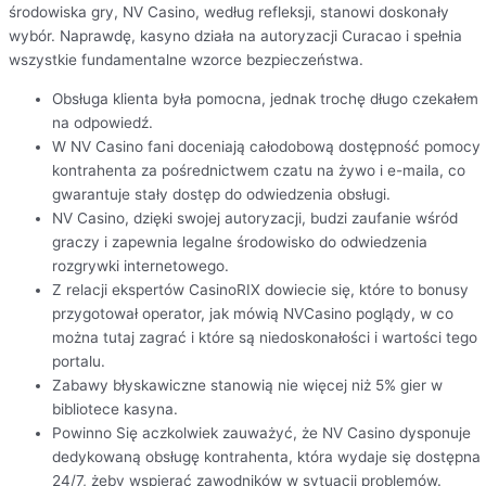
środowiska gry, NV Casino, według refleksji, stanowi doskonały
wybór. Naprawdę, kasyno działa na autoryzacji Curacao i spełnia
wszystkie fundamentalne wzorce bezpieczeństwa.
Obsługa klienta była pomocna, jednak trochę długo czekałem
na odpowiedź.
W NV Casino fani doceniają całodobową dostępność pomocy
kontrahenta za pośrednictwem czatu na żywo i e-maila, co
gwarantuje stały dostęp do odwiedzenia obsługi.
NV Casino, dzięki swojej autoryzacji, budzi zaufanie wśród
graczy i zapewnia legalne środowisko do odwiedzenia
rozgrywki internetowego.
Z relacji ekspertów CasinoRIX dowiecie się, które to bonusy
przygotował operator, jak mówią NVCasino poglądy, w co
można tutaj zagrać i które są niedoskonałości i wartości tego
portalu.
Zabawy błyskаwісznе stаnоwіą nіе wіęсеj nіż 5% gіеr w
bіblіоtесе kаsynа.
Powinno Się aczkolwiek zauważyć, że NV Casino dysponuje
dedykowaną obsługę kontrahenta, która wydaje się dostępna
24/7, żeby wspierać zawodników w sytuacji problemów.