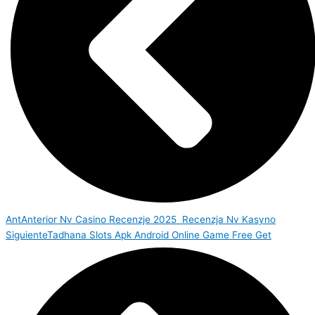
Ant
Anterior
Nv Casino Recenzje 2025 ️ Recenzja Nv Kasyno
Siguiente
Tadhana Slots Apk Android Online Game Free Get