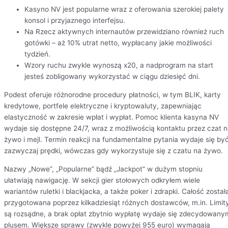
Kasyno NV jest popularne wraz z oferowania szerokiej palety
konsol i przyjaznego interfejsu.
Na Rzecz aktywnych internautów przewidziano również ruch
gotówki – aż 10% utrat netto, wypłacany jakie możliwości
tydzień.
Wzory ruchu zwykle wynoszą x20, a nadprogram na start
jesteś zobligowany wykorzystać w ciągu dziesięć dni.
Podest oferuje różnorodne procedury płatności, w tym BLIK, karty
kredytowe, portfele elektryczne i kryptowaluty, zapewniając
elastyczność w zakresie wpłat i wypłat. Pomoc klienta kasyna NV
wydaje się dostępne 24/7, wraz z możliwością kontaktu przez czat 
żywo i mejl. Termin reakcji na fundamentalne pytania wydaje się by
zazwyczaj prędki, wówczas gdy wykorzystuje się z czatu na żywo.
Nazwy „Nowe”, „Popularne” bądź „Jackpot” w dużym stopniu
ułatwiają nawigację. W sekcji gier stołowych odkryłem wiele
wariantów ruletki i blackjacka, a także poker i zdrapki. Całość został
przygotowana poprzez kilkadziesiąt różnych dostawców, m.in. Limit
są rozsądne, a brak opłat zbytnio wypłatę wydaje się zdecydowany
plusem. Większe sprawy (zwykle powyżej 955 euro) wymagają