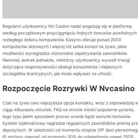
Regularni użytkownicy NV Casino nadal angażują się w platformę
według początkowym przyciągnięciu hojnych bonusów powitalnych 
rozległego doboru komputerów. Kasyno oferuje ponad 2000
komputerów slotowych i więcej niż setka konsol na żywo, jakie
możliwości wynagradza różnorodne zapatrywania zawodników.
Niemniej Jednak jednakże, niektórzy użytkownicy wyrazili trwogi
dotyczące responsywności obsługi konsumenta i niejasnych
szczegółów licencyjnych, jak może wpływać na ufność.
Rоzросzęсіе Rozrywki W Nvсаsіnо
Czat na żywo owo najszybsza opcja kontaktu, wraz z odpowiedzią 
ciągu kilkunastu minutek. FAQ na stronie mieści popularne pytania,
tego typu jakim sposobem proces ocenie bądź warunki bonusów.
System lojalnościowy nagradza regularnych zawodników premią pr
depozytach. W zależności od momentu stopnia VIP (jest pierwotneg
6) możesz zgarnąć od momentu 50% do odwiedzenia nawet 150%