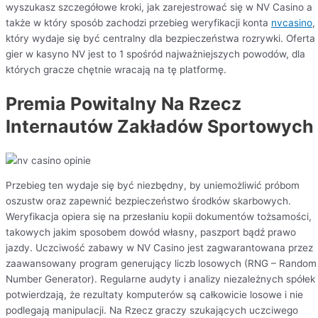
wyszukasz szczegółowe kroki, jak zarejestrować się w NV Casino a
także w który sposób zachodzi przebieg weryfikacji konta
nvcasino
,
który wydaje się być centralny dla bezpieczeństwa rozrywki. Oferta
gier w kasyno NV jest to 1 spośród najważniejszych powodów, dla
których gracze chętnie wracają na tę platformę.
Premia Powitalny Na Rzecz
Internautów Zakładów Sportowych
Przebieg ten wydaje się być niezbędny, by uniemożliwić próbom
oszustw oraz zapewnić bezpieczeństwo środków skarbowych.
Weryfikacja opiera się na przesłaniu kopii dokumentów tożsamości,
takowych jakim sposobem dowód własny, paszport bądź prawo
jazdy. Uczciwość zabawy w NV Casino jest zagwarantowana przez
zaawansowany program generujący liczb losowych (RNG – Random
Number Generator). Regularne audyty i analizy niezależnych spółek
potwierdzają, że rezultaty komputerów są całkowicie losowe i nie
podlegają manipulacji. Na Rzecz graczy szukających uczciwego