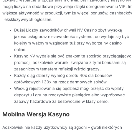
uzyskać wsparcie w opcjonalnym chwili. Stali zawodnicy kasyno NV
mogą liczyć na dodatkowe przywileje dzięki oprogramowaniu VIP. I
większa aktywność w produkcji, tymże więcej bonusów, cashbackó
i ekskluzywnych ogłoszeń.
Dużej Liczby zawodników chwali NV Casino zbyt wysoką
jakość usług oraz niezawodność systemu, co wydaje się być
kolejnym ważnym względem tuż przy wyborze nv casino
online.
Kasyno NV wydaje się być znakomite spośród przyciągającyc
promocji, aczkolwiek warunki związane z tymi bonusami są
zasadniczym tematem refleksji wśród graczy.
Każdy ciąg dzierży wymóg obrotu 40x dla bonusów
gotówkowych i 30x na rzecz darmowych spinów.
Według rejestrowania się będziesz mógł przejść do wpłaty
depozytu i gry na rzeczywiste pieniądze albo wypróbować
zabawy hazardowe za bezowocnie w klasy demo.
Mobilna Wersja Kasyno
Aczkolwiek nie każdy użytkownicy są zgodni – gwoli niektórych