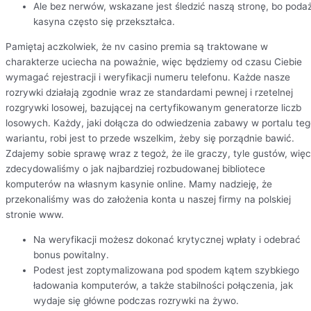
Ale bez nerwów, wskazane jest śledzić naszą stronę, bo poda
kasyna często się przekształca.
Pamiętaj aczkolwiek, że nv casino premia są traktowane w
charakterze uciecha na poważnie, więc będziemy od czasu Ciebie
wymagać rejestracji i weryfikacji numeru telefonu. Każde nasze
rozrywki działają zgodnie wraz ze standardami pewnej i rzetelnej
rozgrywki losowej, bazującej na certyfikowanym generatorze liczb
losowych. Każdy, jaki dołącza do odwiedzenia zabawy w portalu te
wariantu, robi jest to przede wszelkim, żeby się porządnie bawić.
Zdajemy sobie sprawę wraz z tegoż, że ile graczy, tyle gustów, więc
zdecydowaliśmy o jak najbardziej rozbudowanej bibliotece
komputerów na własnym kasynie online. Mamy nadzieję, że
przekonaliśmy was do założenia konta u naszej firmy na polskiej
stronie www.
Na weryfikacji możesz dokonać krytycznej wpłaty i odebrać
bonus powitalny.
Podest jest zoptymalizowana pod spodem kątem szybkiego
ładowania komputerów, a także stabilności połączenia, jak
wydaje się główne podczas rozrywki na żywo.