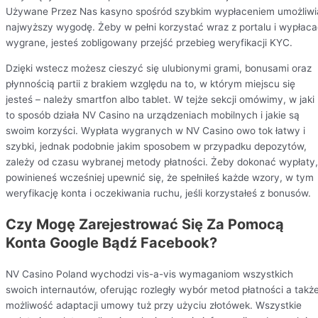
Używane Przez Nas kasyno spośród szybkim wypłaceniem umożliwi
najwyższy wygodę. Żeby w pełni korzystać wraz z portalu i wypłac
wygrane, jesteś zobligowany przejść przebieg weryfikacji KYC.
Dzięki wstecz możesz cieszyć się ulubionymi grami, bonusami oraz
płynnością partii z brakiem względu na to, w którym miejscu się
jesteś – należy smartfon albo tablet. W tejże sekcji omówimy, w jaki
to sposób działa NV Casino na urządzeniach mobilnych i jakie są
swoim korzyści. Wypłata wygranych w NV Casino owo tok łatwy i
szybki, jednak podobnie jakim sposobem w przypadku depozytów,
zależy od czasu wybranej metody płatności. Żeby dokonać wypłaty,
powinieneś wcześniej upewnić się, że spełniłeś każde wzory, w tym
weryfikację konta i oczekiwania ruchu, jeśli korzystałeś z bonusów.
Czy Mogę Zarejestrować Się Za Pomocą
Konta Google Bądź Facebook?
NV Casino Poland wychodzi vis-a-vis wymaganiom wszystkich
swoich internautów, oferując rozległy wybór metod płatności a takż
możliwość adaptacji umowy tuż przy użyciu złotówek. Wszystkie