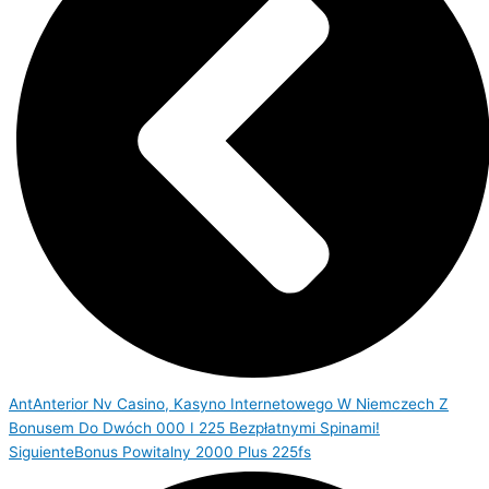
Ant
Anterior
Nv Casino, Kasyno Internetowego W Niemczech Z
Bonusem Do Dwóch 000 I 225 Bezpłatnymi Spinami!
Siguiente
Bonus Powitalny 2000 Plus 225fs