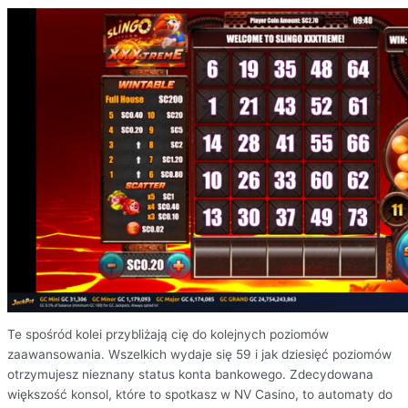
Te spośród kolei przybliżają cię do kolejnych poziomów
zaawansowania. Wszelkich wydaje się 59 i jak dziesięć poziomów
otrzymujesz nieznany status konta bankowego. Zdecydowana
większość konsol, które to spotkasz w NV Casino, to automaty do