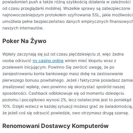
powiadomień push a także różną szybkością działania w zależności
od czasu przeglądarki mobilnej. Wszelkie sprawy są zabezpieczone
najnowocześniejszym protokołem szyfrowania SSL, jakie możliwości
umożliwia pełne bezpieczeństwo danych empirycznych finansowyc
naszych internautów.
Poker Na Żywo
Wpłaty zaczynają się już od czasu pięćdziesięciu zł, więc żadna
osoba odrzucić
nv casino online
winien mieć kłopotu wraz z
przelewem inicjującym. Powinno Się zwrócić uwagę, że po
zarejestrowaniu konta bankowego masz dobę na zastosowanie
pierwszego bonusu powitalnego. Jeżeli i faktycznie posiadasz zamia
zrealizować wpłatę, owo powinno się skorzystać spośród naszej
sposobności. Cashback odblokowuje się od momentu dziesięciu
poziomu i początkowo wynosi 2%, lecz ostatecznie jest to poniekąd
10%. Dzięki wstecz w każdej sytuacji możesz grać ze świadomością,
że jeżeli coś się odrzucić powiedzie, owo otrzymasz drugą szansę.
Renomowani Dostawcy Komputerów