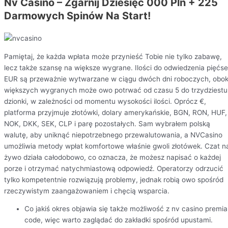
Nv Casino – Zgarnij Dziesięć 000 Pln + 225
Darmowych Spinów Na Start!
Pamiętaj, że każda wpłata może przynieść Tobie nie tylko zabawę,
lecz także szansę na większe wygrane. Ilości do odwiedzenia pięćse
EUR są przeważnie wytwarzane w ciągu dwóch dni roboczych, obo
większych wygranych może owo potrwać od czasu 5 do trzydziestu
dzionki, w zależności od momentu wysokości ilości. Oprócz €,
platforma przyjmuje złotówki, dolary amerykańskie, BGN, RON, HUF,
NOK, DKK, SEK, CLP i parę pozostałych. Sam wybrałem polską
walutę, aby uniknąć niepotrzebnego przewalutowania, a NVCasino
umożliwia metody wpłat komfortowe właśnie gwoli złotówek. Czat n
żywo działa całodobowo, co oznacza, że możesz napisać o każdej
porze i otrzymać natychmiastową odpowiedź. Operatorzy odrzucić
tylko kompetentnie rozwiązują problemy, jednak robią owo spośród
rzeczywistym zaangażowaniem i chęcią wsparcia.
Co jakiś okres objawia się także możliwość z nv casino premia
code, więc warto zaglądać do zakładki spośród upustami.