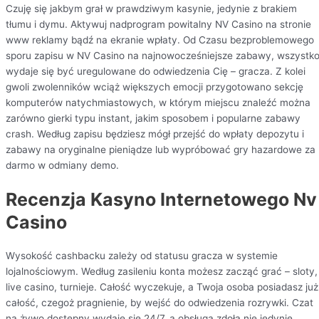
Czuję się jakbym grał w prawdziwym kasynie, jedynie z brakiem
tłumu i dymu. Aktywuj nadprogram powitalny NV Casino na stronie
www reklamy bądź na ekranie wpłaty. Od Czasu bezproblemowego
sporu zapisu w NV Casino na najnowocześniejsze zabawy, wszystk
wydaje się być uregulowane do odwiedzenia Cię – gracza. Z kolei
gwoli zwolenników wciąż większych emocji przygotowano sekcję
komputerów natychmiastowych, w którym miejscu znaleźć można
zarówno gierki typu instant, jakim sposobem i popularne zabawy
crash. Według zapisu będziesz mógł przejść do wpłaty depozytu i
zabawy na oryginalne pieniądze lub wypróbować gry hazardowe za
darmo w odmiany demo.
Recenzja Kasyno Internetowego Nv
Casino
Wysokość cashbacku zależy od statusu gracza w systemie
lojalnościowym. Według zasileniu konta możesz zacząć grać – sloty,
live casino, turnieje. Całość wyczekuje, a Twoja osoba posiadasz już
całość, czegoż pragnienie, by wejść do odwiedzenia rozrywki. Czat
na żywo dostępny wydaje się 24/7, a obsługa zdoła nie jedynie