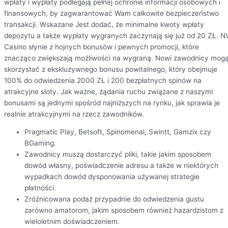
wpłaty i wypłaty podlegają pełnej ochronie informacji osobowych i
finansowych, by zagwarantować Wam całkowite bezpieczeństwo
transakcji. Wskazane Jest dodać, że minimalne kwoty wpłaty
depozytu a także wypłaty wygranych zaczynają się już od 20 ZŁ. N
Casino słynie z hojnych bonusów i pewnych promocji, które
znacząco zwiększają możliwości na wygraną. Nowi zawodnicy mog
skorzystać z ekskluzywnego bonusu powitalnego, który obejmuje
100% do odwiedzenia 2000 ZŁ i 200 bezpłatnych spinów na
atrakcyjne sloty. Jak ważne, żądania ruchu związane z naszymi
bonusami są jednymi spośród najniższych na rynku, jak sprawia je
realnie atrakcyjnymi na rzecz zawodników.
Pragmatic Play, Betsoft, Spinomenal, Swintt, Gamzix czy
BGaming.
Zawodnicy muszą dostarczyć pliki, takie jakim sposobem
dowód własny, poświadczenie adresu a także w niektórych
wypadkach dowód dysponowania używanej strategie
płatności.
Zróżnicowana podaż przypadnie do odwiedzenia gustu
zarówno amatorom, jakim sposobem również hazardzistom z
wieloletnim doświadczeniem.