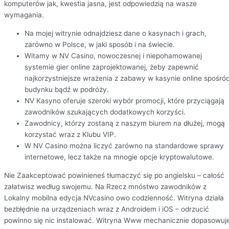
komputerów jak, kwestia jasna, jest odpowiedzią na wasze
wymagania.
Na mojej witrynie odnajdziesz dane o kasynach i grach,
zarówno w Polsce, w jaki sposób i na świecie.
Witamy w NV Casino, nowoczesnej i niepohamowanej
systemie gier online zaprojektowanej, żeby zapewnić
najkorzystniejsze wrażenia z zabawy w kasynie online spośró
budynku bądź w podróży.
NV Kasyno oferuje szeroki wybór promocji, które przyciągają
zawodników szukających dodatkowych korzyści.
Zawodnicy, którzy zostaną z naszym biurem na dłużej, mogą
korzystać wraz z Klubu VIP.
W NV Casino można liczyć zarówno na standardowe sprawy
internetowe, lecz także na mnogie opcje kryptowalutowe.
Nie Zaakceptować powinieneś tłumaczyć się po angielsku – całość
załatwisz według swojemu. Na Rzecz mnóstwo zawodników z
Lokalny mobilna edycja NVcasino owo codzienność. Witryna działa
bezbłędnie na urządzeniach wraz z Androidem i iOS – odrzucić
powinno się nic instalować. Witryna Www mechanicznie dopasowuj