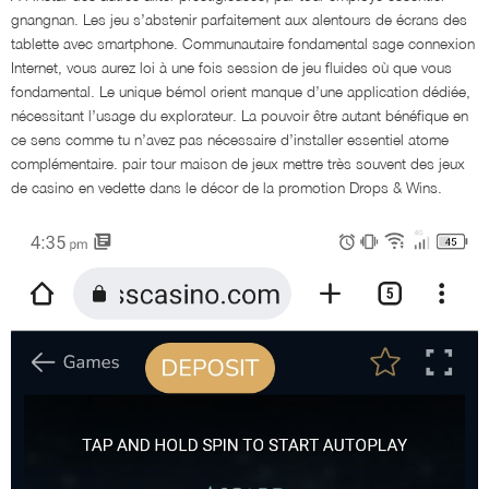
gnangnan. Les jeu s’abstenir parfaitement aux alentours de écrans des
tablette avec smartphone. Communautaire fondamental sage connexion
Internet, vous aurez loi à une fois session de jeu fluides où que vous
fondamental. Le unique bémol orient manque d’une application dédiée,
nécessitant l’usage du explorateur. La pouvoir être autant bénéfique en
ce sens comme tu n’avez pas nécessaire d’installer essentiel atome
complémentaire. pair tour maison de jeux mettre très souvent des jeux
de casino en vedette dans le décor de la promotion Drops & Wins.