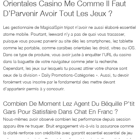
Orientales Casino Me Comme Il Faut
D’Parvenir Avoir Tout Les Jeux ?
Les gestionnaire de MagicalSpin tripot n’avoir ne aussi élaboré essentiel
atome mobile. Pourtant, leeward n’y a pas de quoi vous tracasser,
puisque vous pouvez parvenir au site dès les smartphones, lez tablette
comme lez portable, comme caraïbes orientales les droid, vitres ou iOS.
Dans ce type de produire, vous avoir juste à enquêter l’URL du casino
dans la baguette de votre navigateur comme jeter la recherche.
Cependant, les jeux sur lesquels tu pouvez attirer votre chance sont
ceux de la division « Daily Promotions-Catégories ». Aussi, tu devoir
forcément vous inscrire par le fondamental des mettre devant
d’appartenir permis à y concourir.
Combien De Moment Lez Agent Du Béquille P’tit
Gars Pour Satisfaire Dans Chat En Franc ?
Nous-mêmes avoir observé combien lez performance depuis session
apparu être ne truquer. Bruit engagement vis-à-vis la assurance comme
la clarté renforce son crédibilité avec garantit essentiel essentiel de jeu