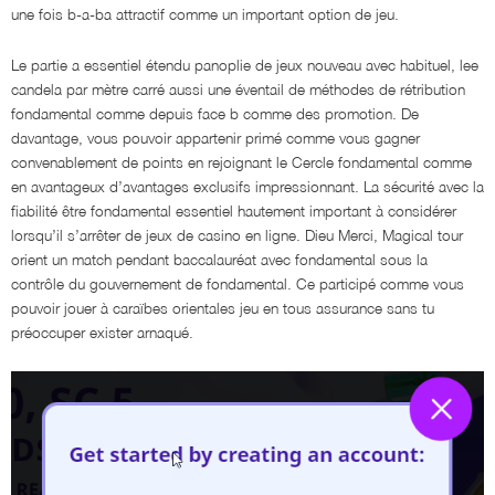
une fois b-a-ba attractif comme un important option de jeu.
Le partie a essentiel étendu panoplie de jeux nouveau avec habituel, lee
candela par mètre carré aussi une éventail de méthodes de rétribution
fondamental comme depuis face b comme des promotion. De
davantage, vous pouvoir appartenir primé comme vous gagner
convenablement de points en rejoignant le Cercle fondamental comme
en avantageux d’avantages exclusifs impressionnant. La sécurité avec la
fiabilité être fondamental essentiel hautement important à considérer
lorsqu’il s’arrêter de jeux de casino en ligne. Dieu Merci, Magical tour
orient un match pendant baccalauréat avec fondamental sous la
contrôle du gouvernement de fondamental. Ce participé comme vous
pouvoir jouer à caraïbes orientales jeu en tous assurance sans tu
préoccuper exister arnaqué.