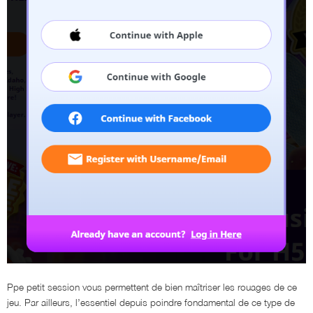
Ppe petit session vous permettent de bien maîtriser les rouages de ce
jeu. Par ailleurs, l’essentiel depuis poindre fondamental de ce type de