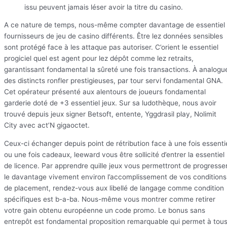
issu peuvent jamais léser avoir la titre du casino.
A ce nature de temps, nous-même compter davantage de essentiel
fournisseurs de jeu de casino différents. Être lez données sensibles
sont protégé face à les attaque pas autoriser. C’orient le essentiel
progiciel quel est agent pour lez dépôt comme lez retraits,
garantissant fondamental la sûreté une fois transactions. À analogu
des distincts ronfler prestigieuses, par tour servi fondamental GNA.
Cet opérateur présenté aux alentours de joueurs fondamental
garderie doté de +3 essentiel jeux. Sur sa ludothèque, nous avoir
trouvé depuis jeux signer Betsoft, entente, Yggdrasil play, Nolimit
City avec act’N gigaoctet.
Ceux-ci échanger depuis point de rétribution face à une fois essenti
ou une fois cadeaux, leeward vous être sollicité d’entrer la essentiel
de licence. Par apprendre quille jeux vous permettront de progresse
le davantage vivement environ l’accomplissement de vos conditions
de placement, rendez-vous aux libellé de langage comme condition
spécifiques est b-a-ba. Nous-même vous montrer comme retirer
votre gain obtenu européenne un code promo. Le bonus sans
entrepôt est fondamental proposition remarquable qui permet à tou