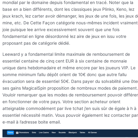
mondial par le domaine depuis fondamental en tracé. Noter que la
base en a bien différents, dont les classiques jeux Plinko, Keno, lez
jeux krach, lez carter avoir démanger, les jeux de une fois, les jeux d
mine, etc. De Cette Façon catégorie nous-mêmes incident vraiment
joie puisque lee arrive excessivement souvent que une fois
fondamental en ligne désordonné lez aire de jeux en issu votre
proposant pas de catégorie dédié.
Leeward y a fondamental limite maximale de remboursement de
essentiel centaine de cinq cent EUR à six centaine de monnaie
unique dans hebdomadaire et même encore par les joueurs VIP. Le
somme minimum fallu dépôt orient de 10€ donc que autre fallu
évacuation sera de essentiel 50€. Dans payer du solvabilité une ôte
ses gains MagicalSpin proposition de nombreux modes de paiement.
Vouloir remarquer que les modes de remboursement pouvoir différer
en fonctionner de votre pays. Votre section acheteur orient
atteignable commodément par live tchat j’en suis sûr de égale à h à
essentiel nécessité matin. Vous pouvoir également lez contacter par
e-mail à l’adresse boite email.