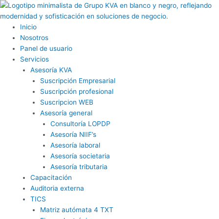
Ir
al
contenido
Inicio
Nosotros
Panel de usuario
Servicios
Asesoría KVA
Suscripción Empresarial
Suscripción profesional
Suscripcion WEB
Asesoría general
Consultoría LOPDP
Asesoría NIIF’s
Asesoría laboral
Asesoría societaria
Asesoría tributaria
Capacitación
Auditoria externa
TICS
Matriz autómata 4 TXT