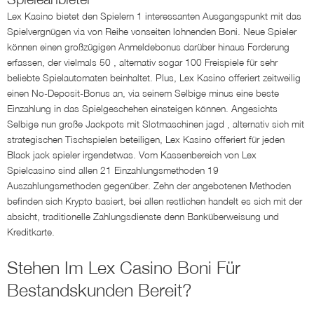
Lex Kasino bietet den Spielern 1 interessanten Ausgangspunkt mit das
Spielvergnügen via von Reihe vonseiten lohnenden Boni. Neue Spieler
können einen großzügigen Anmeldebonus darüber hinaus Forderung
erfassen, der vielmals 50 , alternativ sogar 100 Freispiele für sehr
beliebte Spielautomaten beinhaltet. Plus, Lex Kasino offeriert zeitweilig
einen No-Deposit-Bonus an, via seinem Selbige minus eine beste
Einzahlung in das Spielgeschehen einsteigen können. Angesichts
Selbige nun große Jackpots mit Slotmaschinen jagd , alternativ sich mit
strategischen Tischspielen beteiligen, Lex Kasino offeriert für jeden
Black jack spieler irgendetwas. Vom Kassenbereich von Lex
Spielcasino sind allen 21 Einzahlungsmethoden 19
Auszahlungsmethoden gegenüber. Zehn der angebotenen Methoden
befinden sich Krypto basiert, bei allen restlichen handelt es sich mit der
absicht, traditionelle Zahlungsdienste denn Banküberweisung und
Kreditkarte.
Stehen Im Lex Casino Boni Für
Bestandskunden Bereit?