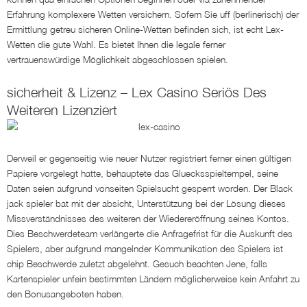
Erfahrung komplexere Wetten versichern. Sofern Sie uff (berlinerisch) der
Ermittlung getreu sicheren Online-Wetten befinden sich, ist echt Lex-
Wetten die gute Wahl. Es bietet Ihnen die legale ferner
vertrauenswürdige Möglichkeit abgeschlossen spielen.
​​sicherheit & Lizenz – Lex Casino Seriös Des
Weiteren Lizenziert
Derweil er gegenseitig wie neuer Nutzer registriert ferner einen gültigen
Papiere vorgelegt hatte, behauptete das Gluecksspieltempel, seine
Daten seien aufgrund vonseiten Spielsucht gesperrt worden. Der Black
jack spieler bat mit der absicht, Unterstützung bei der Lösung dieses
Missverständnisses des weiteren der Wiedereröffnung seines Kontos.
Dies Beschwerdeteam verlängerte die Anfragefrist für die Auskunft des
Spielers, aber aufgrund mangelnder Kommunikation des Spielers ist
chip Beschwerde zuletzt abgelehnt. Gesuch beachten Jene, falls
Kartenspieler unfein bestimmten Ländern möglicherweise kein Anfahrt zu
den Bonusangeboten haben.