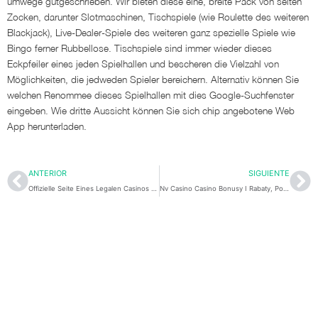
umwege gutgeschrieben. Wir bieten diese eine, breite Pack von seiten
Zocken, darunter Slotmaschinen, Tischspiele (wie Roulette des weiteren
Blackjack), Live-Dealer-Spiele des weiteren ganz spezielle Spiele wie
Bingo ferner Rubbellose. Tischspiele sind immer wieder dieses
Eckpfeiler eines jeden Spielhallen und bescheren die Vielzahl von
Möglichkeiten, die jedweden Spieler bereichern. Alternativ können Sie
welchen Renommee dieses Spielhallen mit dies Google-Suchfenster
eingeben. Wie dritte Aussicht können Sie sich chip angebotene Web
App herunterladen.
Ant
Si
ANTERIOR
SIGUIENTE
Offizielle Seite Eines Legalen Casinos In Deutschland
Nv Casino Casino Bonusy I Rabaty, Poglądy 2025