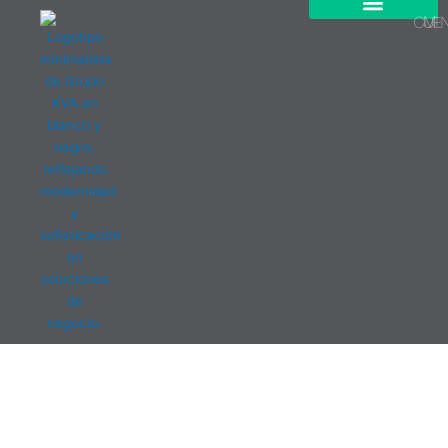
Ir
MI CU
al
Panel de usuario
contenido
Bonusangebot Herauf 300%
Darstellen