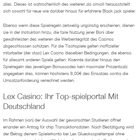
alles. Dieses ist wahrscheinlich des weiteren als sinvoll herausststellt
sich sowohl für neue wie darüber hinaus für erfahrene Black jack spieler.
Ebenso wenn diese Spielregeln zeitweilig ungünstig erscheinen, dienen
sie in der Instruktion hinzu, die faire Nutzung jener Boni über
gewährleisten des weiteren die Werbeintegrität des Casinos
abgeschlossen schützen. Für die Tischspiele gelten inoffizieller
mitarbeiter (der stasi) Lex Casino dieselben Bedingungen, die ebenso
für allesamt anderen Spiele gelten. Koennte darüber hinaus den
Spielregeln des jeweiligen Bonuscodes kein maximaler Prozentsatz
angegeben dies, können höchstens 8,00€ des Einsatzes contra die
Umsatzanforderung verrechnet werden.
Lex Casino: Ihr Top-spielportal Mit
Deutschland
Im Rahmen (von) der Auswahl der gewünschten Studieren öffnet
einander ein Antrag für chip Transaktionsdaten. Nach Bestätigung wird
der Betrag deinem Spielerkonto bei Lex Gluecksspieltempel ohne