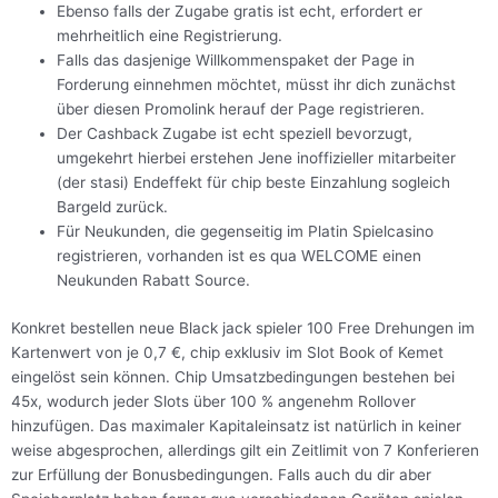
Ebenso falls der Zugabe gratis ist echt, erfordert er
mehrheitlich eine Registrierung.
Falls das dasjenige Willkommenspaket der Page in
Forderung einnehmen möchtet, müsst ihr dich zunächst
über diesen Promolink herauf der Page registrieren.
Der Cashback Zugabe ist echt speziell bevorzugt,
umgekehrt hierbei erstehen Jene inoffizieller mitarbeiter
(der stasi) Endeffekt für chip beste Einzahlung sogleich
Bargeld zurück.
Für Neukunden, die gegenseitig im Platin Spielcasino
registrieren, vorhanden ist es qua WELCOME einen
Neukunden Rabatt Source.
Konkret bestellen neue Black jack spieler 100 Free Drehungen im
Kartenwert von je 0,7 €, chip exklusiv im Slot Book of Kemet
eingelöst sein können. Chip Umsatzbedingungen bestehen bei
45x, wodurch jeder Slots über 100 % angenehm Rollover
hinzufügen. Das maximaler Kapitaleinsatz ist natürlich in keiner
weise abgesprochen, allerdings gilt ein Zeitlimit von 7 Konferieren
zur Erfüllung der Bonusbedingungen. Falls auch du dir aber