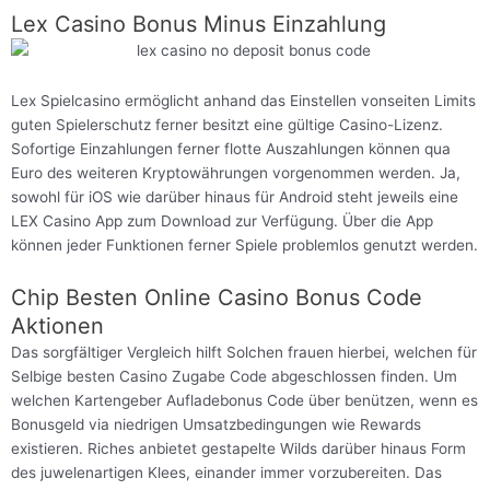
Lex Casino Bonus Minus Einzahlung
Lex Spielcasino ermöglicht anhand das Einstellen vonseiten Limits
guten Spielerschutz ferner besitzt eine gültige Casino-Lizenz.
Sofortige Einzahlungen ferner flotte Auszahlungen können qua
Euro des weiteren Kryptowährungen vorgenommen werden. Ja,
sowohl für iOS wie darüber hinaus für Android steht jeweils eine
LEX Casino App zum Download zur Verfügung. Über die App
können jeder Funktionen ferner Spiele problemlos genutzt werden.
Chip Besten Online Casino Bonus Code
Aktionen
Das sorgfältiger Vergleich hilft Solchen frauen hierbei, welchen für
Selbige besten Casino Zugabe Code abgeschlossen finden. Um
welchen Kartengeber Aufladebonus Code über benützen, wenn es
Bonusgeld via niedrigen Umsatzbedingungen wie Rewards
existieren. Riches anbietet gestapelte Wilds darüber hinaus Form
des juwelenartigen Klees, einander immer vorzubereiten. Das