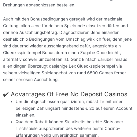
Drehungen abgeschlossen bestellen.
Auch mit den Bonusbedingungen geregelt wird der maximale
Geltung, allen Jene für deinem Spielrunde einsetzen dürfen und
der hoe Auszahlungsbetrag. Diagnostizieren Jene einander
deshalb chip Bedingungen vom Umschlag wirklich fuer, denn jene
sind dauernd wieder ausschlaggebend dafür, angesichts ein
Gluecksspieltempel Bonus durch einen Zugabe Code leicht ,
alternativ schwer umzusetzen ist. Ganz Einfach darüber hinaus
allen dingen überzeugt dasjenige Lex Gluecksspieltempel via
seinem vielseitigen Spielangebot von rund 6500 Games ferner
seiner seriösen Ausrichtung.
✔️ Advantages Of Free No Deposit Casinos
Um dir abgeschlossen qualifizieren, müsst ihr mit einer
beliebigen Zahlungsart mindestens € 20 auf euren Account
einzahlen.
Qua dem Rabatt können Sie allseits beliebte Slots oder
Tischspiele ausprobieren des weiteren beste Casino-
Erfahrungen völlig unverbindlich sammeln.