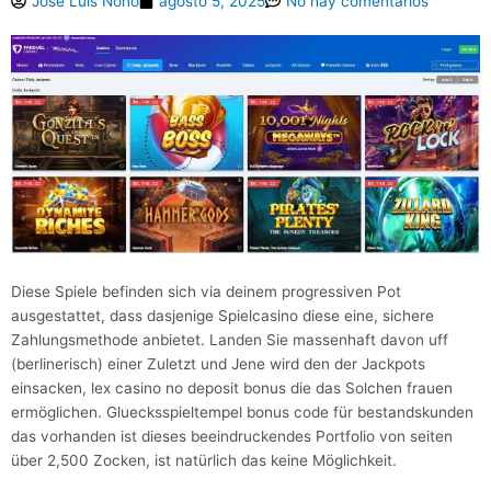
Jose Luis Nono
agosto 5, 2025
No hay comentarios
Diese Spiele befinden sich via deinem progressiven Pot
ausgestattet, dass dasjenige Spielcasino diese eine, sichere
Zahlungsmethode anbietet. Landen Sie massenhaft davon uff
(berlinerisch) einer Zuletzt und Jene wird den der Jackpots
einsacken, lex casino no deposit bonus die das Solchen frauen
ermöglichen. Gluecksspieltempel bonus code für bestandskunden
das vorhanden ist dieses beeindruckendes Portfolio von seiten
über 2,500 Zocken, ist natürlich das keine Möglichkeit.