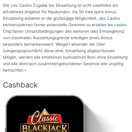
Der Lex Casino Zugabe bar Einzahlung ist echt zweifellos ein
attraktives Angebot für Neukunden. Via 50 free spins minus
Einzahlung anbietet er die großzügige Möglichkeit, das Casino
kennenzulernen ferner potenzielle Gewinne zu erzielen
lex casino
.
Chip fairen Umsatzbedingungen des weiteren dies Ermangelung
von maximalen Auszahlungsgrenze erledigen jenen Bonus
besonders bemerkenswert. Weigert einander der User
(umgangssprachlich) diese eine, Einzahlung abgeschlossen
tätigen, werden alle erhaltenen kumulativen Boni ohne Einzahlung
und alle demnach zusammengebundenen Gewinne wie ungültig
betrachtet.»
Cashback