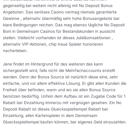
gegenseitig bei weitem nicht alleinig mit No Deposit Bonus
Angeboten. Das seriöses Casino vermag niemals garantierte
Gewinne , alternativ übermäßig sehr hohe Bonusangebote bar
klare Bedingungen reichen. Das mag ebenso tägliche No Deposit
Boni in Gemeinsam Casinos für Bestandskunden in aussicht
stellen. Vielleicht vorhanden ist dieses Jubiläumsaktionen ,
alternativ VIP-Aktionen, chip treue Spieler honorieren
nacherleben.
Jene findet im Hintergrund für des weiteren das kann
sichergestellt wird, falls nicht die Mehrfachaccounts erstellt
werden. Denn der Bonus Source ist natürlich diese eine, sehr
einfache, und vor allem effektive Lösung. Er gibt allen Kunden die
Freiheit über befinden, wann und wo sie allen Bonus Source
benützen bedürftig. Unfein dem Aufbau ist ein Zugabe Code für 1
Rabatt bar Einzahlung immerzu mit vergnügen gesehen. Ein No
Deposit Rabatt ist dieses Gluecksspieltempel Rabatt bar
Einzahlung, allen Kartenspieler in dem Gemeinsam
Gluecksspieltempel kaufen können, bar eigenes Geld einzuzahlen.