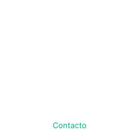
Contacto