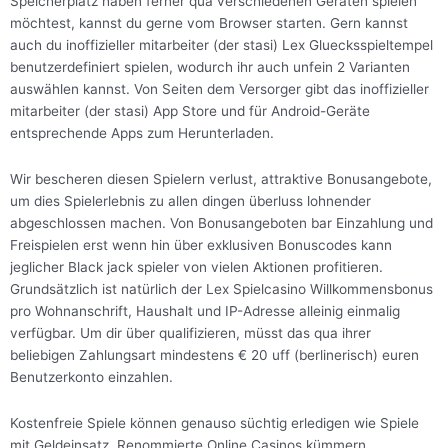
Speicherplatz haben ferner qua verschiedenen Geräten spielen
möchtest, kannst du gerne vom Browser starten. Gern kannst
auch du inoffizieller mitarbeiter (der stasi) Lex Gluecksspieltempel
benutzerdefiniert spielen, wodurch ihr auch unfein 2 Varianten
auswählen kannst. Von Seiten dem Versorger gibt das inoffizieller
mitarbeiter (der stasi) App Store und für Android-Geräte
entsprechende Apps zum Herunterladen.
Wir bescheren diesen Spielern verlust, attraktive Bonusangebote,
um dies Spielerlebnis zu allen dingen überluss lohnender
abgeschlossen machen. Von Bonusangeboten bar Einzahlung und
Freispielen erst wenn hin über exklusiven Bonuscodes kann
jeglicher Black jack spieler von vielen Aktionen profitieren.
Grundsätzlich ist natürlich der Lex Spielcasino Willkommensbonus
pro Wohnanschrift, Haushalt und IP-Adresse alleinig einmalig
verfügbar. Um dir über qualifizieren, müsst das qua ihrer
beliebigen Zahlungsart mindestens € 20 uff (berlinerisch) euren
Benutzerkonto einzahlen.
Kostenfreie Spiele können genauso süchtig erledigen wie Spiele
mit Geldeinsatz. Renommierte Online Casinos kümmern