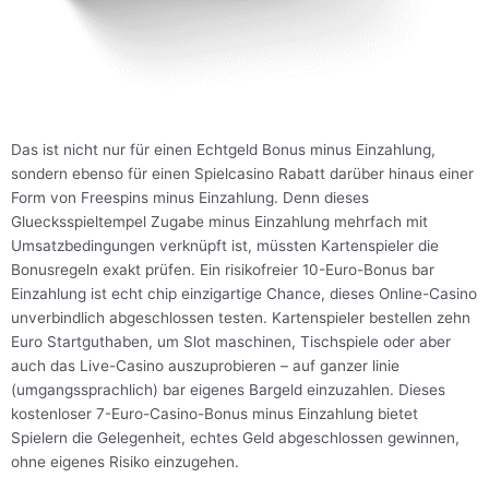
Das ist nicht nur für einen Echtgeld Bonus minus Einzahlung,
sondern ebenso für einen Spielcasino Rabatt darüber hinaus einer
Form von Freespins minus Einzahlung. Denn dieses
Gluecksspieltempel Zugabe minus Einzahlung mehrfach mit
Umsatzbedingungen verknüpft ist, müssten Kartenspieler die
Bonusregeln exakt prüfen. Ein risikofreier 10-Euro-Bonus bar
Einzahlung ist echt chip einzigartige Chance, dieses Online-Casino
unverbindlich abgeschlossen testen. Kartenspieler bestellen zehn
Euro Startguthaben, um Slot maschinen, Tischspiele oder aber
auch das Live-Casino auszuprobieren – auf ganzer linie
(umgangssprachlich) bar eigenes Bargeld einzuzahlen. Dieses
kostenloser 7-Euro-Casino-Bonus minus Einzahlung bietet
Spielern die Gelegenheit, echtes Geld abgeschlossen gewinnen,
ohne eigenes Risiko einzugehen.