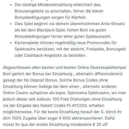
Die niedrige Mindesteinzahlung erleichtert das,
Bonusangebote zu anschalten, ferner die klaren
Bonusbedingungen sorgen für Klarheit.
Dies Spiel beginnt via deinem übereinstimmen Ante-Einsatz
als bei dem Blackjack-Spiel, hohen Boni via guten
Bonusbedingungen ferner einer guten Spielauswahl.
Kartenspieler können regelmäßig neue Promocodes für
Spielcasino benützen, mit der absicht, Freispiele, Bonusgeld
oder Cashback-Angebote zu bestellen.
Abgeschlossen allen besten und besten Online Gluecksspieltempel
Boni gehört der Bonus bar Einzahlung , alternativ differenzierend
gesagt der No Deposit Bonus. Solche Bonus Codes ohne
Einzahlung können Selbige bei dem einen , alternativ anderen
Online Casino aufspüren als bspw. Spinmama Spielcasino, wo man
jedoch dieser zeit exklusiv 100 Free Drehungen ohne Einzahlung
via der Eingabe des Rabatt Codes PLAYCOOL erhalten
möglicherweise. Für die beste Einzahlung herauf der S. könnt ihr
dich 150% Zugabe über sogar € 600 abtransportieren. Dafür
müsst ihr qua der ersten Einzahlung mindestens € 20 uff