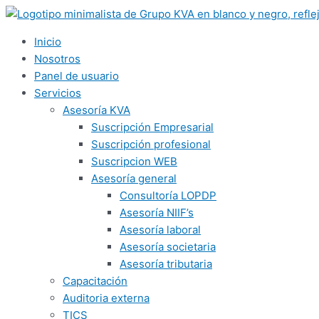
Ir
al
contenido
Inicio
Nosotros
Panel de usuario
Servicios
Asesoría KVA
Suscripción Empresarial
Suscripción profesional
Suscripcion WEB
Asesoría general
Consultoría LOPDP
Asesoría NIIF’s
Asesoría laboral
Asesoría societaria
Asesoría tributaria
Capacitación
Auditoria externa
TICS