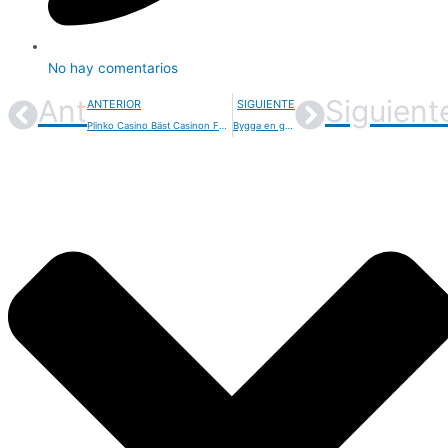
No hay comentarios
Ant
Siguient
ANTERIOR
SIGUIENTE
Plinko Casino Bäst Casinon För Plinko-spel
Bygga en gemenskap kring Plinko Balls gratis spelare online