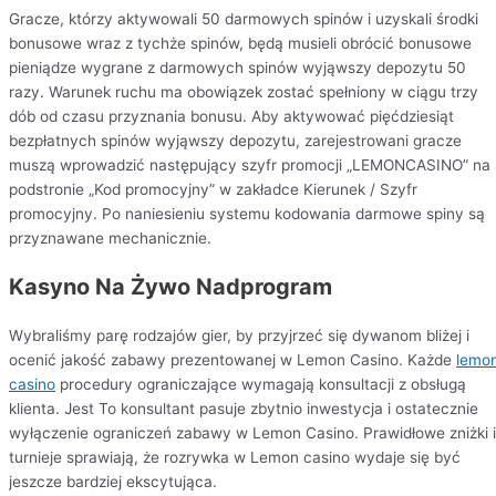
Gracze, którzy aktywowali 50 darmowych spinów i uzyskali środki
bonusowe wraz z tychże spinów, będą musieli obrócić bonusowe
pieniądze wygrane z darmowych spinów wyjąwszy depozytu 50
razy. Warunek ruchu ma obowiązek zostać spełniony w ciągu trzy
dób od czasu przyznania bonusu. Aby aktywować pięćdziesiąt
bezpłatnych spinów wyjąwszy depozytu, zarejestrowani gracze
muszą wprowadzić następujący szyfr promocji „LEMONCASINO” na
podstronie „Kod promocyjny” w zakładce Kierunek / Szyfr
promocyjny. Po naniesieniu systemu kodowania darmowe spiny są
przyznawane mechanicznie.
Kasyno Na Żywo Nadprogram
Wybraliśmy parę rodzajów gier, by przyjrzeć się dywanom bliżej i
ocenić jakość zabawy prezentowanej w Lemon Casino. Każde
lemo
casino
procedury ograniczające wymagają konsultacji z obsługą
klienta. Jest To konsultant pasuje zbytnio inwestycja i ostatecznie
wyłączenie ograniczeń zabawy w Lemon Casino. Prawidłowe zniżki i
turnieje sprawiają, że rozrywka w Lemon casino wydaje się być
jeszcze bardziej ekscytująca.