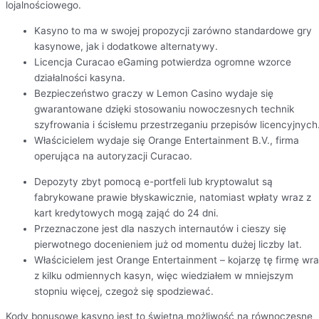
lojalnościowego.
Kasyno to ma w swojej propozycji zarówno standardowe gry
kasynowe, jak i dodatkowe alternatywy.
Licencja Curacao eGaming potwierdza ogromne wzorce
działalności kasyna.
Bezpieczeństwo graczy w Lemon Casino wydaje się
gwarantowane dzięki stosowaniu nowoczesnych technik
szyfrowania i ścisłemu przestrzeganiu przepisów licencyjnych
Właścicielem wydaje się Orange Entertainment B.V., firma
operująca na autoryzacji Curacao.
Depozyty zbyt pomocą e-portfeli lub kryptowalut są
fabrykowane prawie błyskawicznie, natomiast wpłaty wraz z
kart kredytowych mogą zająć do 24 dni.
Przeznaczone jest dla naszych internautów i cieszy się
pierwotnego docenieniem już od momentu dużej liczby lat.
Właścicielem jest Orange Entertainment – kojarzę tę firmę wr
z kilku odmiennych kasyn, więc wiedziałem w mniejszym
stopniu więcej, czegoż się spodziewać.
Kody bonusowe kasyno jest to świetna możliwość na równoczesne