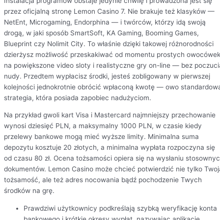
Instalacja programów obstaje jedynie chwilę i prowadzona jest się
przez oficjalną stronę Lemon Casino 7. Nie brakuje też klasyków —
NetEnt, Microgaming, Endorphina — i twórców, którzy idą swoją
drogą, w jaki sposób SmartSoft, KA Gaming, Booming Games,
Blueprint czy Nolimit City. To właśnie dzięki takowej różnorodności
dzierżysz możliwość przeskakiwać od momentu prostych owocówe
na powiększone video sloty i realistyczne gry on-line — bez poczuci
nudy. Przedtem wypłacisz środki, jesteś zobligowany w pierwszej
kolejności jednokrotnie obrócić wpłaconą kwotę — owo standardow
strategia, która posiada zapobiec nadużyciom.
Na przykład gwoli kart Visa i Mastercard najmniejszy przechowanie
wynosi dziesięć PLN, a maksymalny 1000 PLN, w czasie kiedy
przelewy bankowe mogą mieć wyższe limity. Minimalna suma
depozytu kosztuje 20 złotych, a minimalna wypłata rozpoczyna się
od czasu 80 zł. Ocena tożsamości opiera się na wysłaniu stosowny
dokumentów. Lemon Casino może chcieć potwierdzić nie tylko Twoj
tożsamość, ale też adres nocowania bądź pochodzenie Twych
środków na grę.
Prawdziwi użytkownicy podkreślają szybką weryfikację konta
bankowego i krótkie okresy wypłat, nazywając aplikację