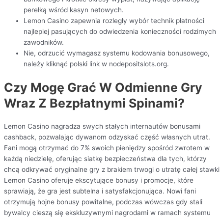
perełką wśród kasyn netowych.
Lemon Casino zapewnia rozległy wybór technik płatności
najlepiej pasujących do odwiedzenia konieczności rodzimych
zawodników.
Nie, odrzucić wymagasz systemu kodowania bonusowego,
należy kliknąć polski link w nodepositslots.org.
Czy Mogę Grać W Odmienne Gry
Wraz Z Bezpłatnymi Spinami?
Lemon Casino nagradza swych stałych internautów bonusami
cashback, pozwalając dywanom odzyskać część własnych utrat.
Fani mogą otrzymać do 7% swoich pieniędzy spośród zwrotem w
każdą niedzielę, oferując siatkę bezpieczeństwa dla tych, którzy
chcą odkrywać oryginalne gry z brakiem trwogi o utratę całej stawki
Lemon Casino oferuje ekscytujące bonusy i promocje, które
sprawiają, że gra jest subtelna i satysfakcjonująca. Nowi fani
otrzymują hojne bonusy powitalne, podczas wówczas gdy stali
bywalcy cieszą się ekskluzywnymi nagrodami w ramach systemu