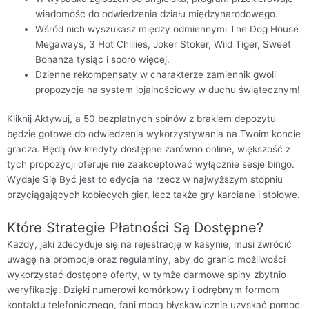
wiadomość do odwiedzenia działu międzynarodowego.
Wśród nich wyszukasz między odmiennymi The Dog House
Megaways, 3 Hot Chillies, Joker Stoker, Wild Tiger, Sweet
Bonanza tysiąc i sporo więcej.
Dzienne rekompensaty w charakterze zamiennik gwoli
propozycje na system lojalnościowy w duchu świątecznym!
Kliknij Aktywuj, a 50 bezpłatnych spinów z brakiem depozytu
będzie gotowe do odwiedzenia wykorzystywania na Twoim koncie
gracza. Będą ów kredyty dostępne zarówno online, większość z
tych propozycji oferuje nie zaakceptować wyłącznie sesje bingo.
Wydaje Się Być jest to edycja na rzecz w najwyższym stopniu
przyciągających kobiecych gier, lecz także gry karciane i stołowe.
Które Strategie Płatności Są Dostępne?
Każdy, jaki zdecyduje się na rejestrację w kasynie, musi zwrócić
uwagę na promocje oraz regulaminy, aby do granic możliwości
wykorzystać dostępne oferty, w tymże darmowe spiny zbytnio
weryfikację. Dzięki numerowi komórkowy i odrębnym formom
kontaktu telefonicznego, fani mogą błyskawicznie uzyskać pomoc