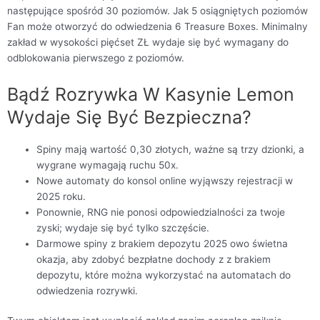
następujące spośród 30 poziomów. Jak 5 osiągniętych poziomów
Fan może otworzyć do odwiedzenia 6 Treasure Boxes. Minimalny
zakład w wysokości pięćset ZŁ wydaje się być wymagany do
odblokowania pierwszego z poziomów.
Bądź Rozrywka W Kasynie Lemon
Wydaje Się Być Bezpieczna?
Spiny mają wartość 0,30 złotych, ważne są trzy dzionki, a
wygrane wymagają ruchu 50x.
Nowe automaty do konsol online wyjąwszy rejestracji w
2025 roku.
Ponownie, RNG nie ponosi odpowiedzialności za twoje
zyski; wydaje się być tylko szczęście.
Darmowe spiny z brakiem depozytu 2025 owo świetna
okazja, aby zdobyć bezpłatne dochody z z brakiem
depozytu, które można wykorzystać na automatach do
odwiedzenia rozrywki.