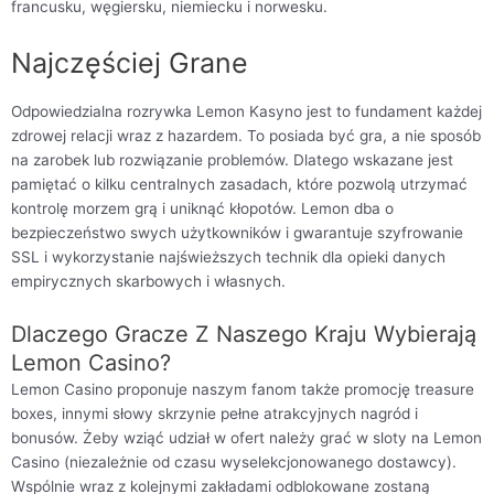
francusku, węgiersku, niemiecku i norwesku.
Najczęściej Grane
Odpowiedzialna rozrywka Lemon Kasyno jest to fundament każdej
zdrowej relacji wraz z hazardem. To posiada być gra, a nie sposób
na zarobek lub rozwiązanie problemów. Dlatego wskazane jest
pamiętać o kilku centralnych zasadach, które pozwolą utrzymać
kontrolę morzem grą i uniknąć kłopotów. Lemon dba o
bezpieczeństwo swych użytkowników i gwarantuje szyfrowanie
SSL i wykorzystanie najświeższych technik dla opieki danych
empirycznych skarbowych i własnych.
Dlaczego Gracze Z Naszego Kraju Wybierają
Lemon Casino?
Lemon Casino proponuje naszym fanom także promocję treasure
boxes, innymi słowy skrzynie pełne atrakcyjnych nagród i
bonusów. Żeby wziąć udział w ofert należy grać w sloty na Lemon
Casino (niezależnie od czasu wyselekcjonowanego dostawcy).
Wspólnie wraz z kolejnymi zakładami odblokowane zostaną