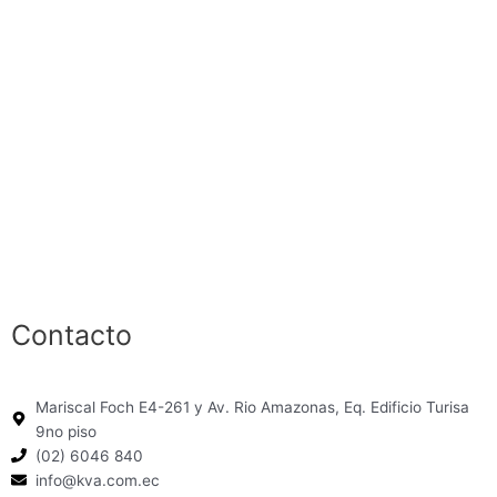
Contacto
Mariscal Foch E4-261 y Av. Rio Amazonas, Eq. Edificio Turisa
9no piso
(02) 6046 840
info@kva.com.ec