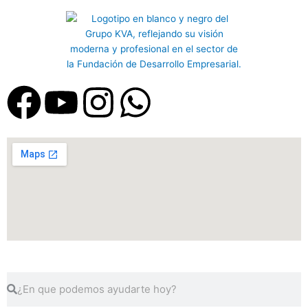
F
Y
I
W
a
o
n
h
c
u
s
a
e
t
t
t
b
u
a
s
o
b
g
a
Buscar
Buscar
o
e
r
p