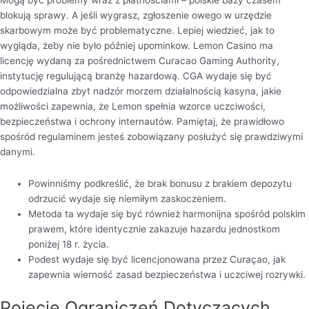
Mogą być problemy wraz z płatnościami – polskie bazy czasem
blokują sprawy. A jeśli wygrasz, zgłoszenie owego w urzędzie
skarbowym może być problematyczne. Lepiej wiedzieć, jak to
wygląda, żeby nie było później upominkow. Lemon Casino ma
licencję wydaną za pośrednictwem Curacao Gaming Authority,
instytucję regulującą branżę hazardową. CGA wydaje się być
odpowiedzialna zbyt nadzór morzem działalnością kasyna, jakie
możliwości zapewnia, że Lemon spełnia wzorce uczciwości,
bezpieczeństwa i ochrony internautów. Pamiętaj, że prawidłowo
spośród regulaminem jesteś zobowiązany posłużyć się prawdziwymi
danymi.
Powinniśmy podkreślić, że brak bonusu z brakiem depozytu
odrzucić wydaje się niemiłym zaskoczeniem.
Metoda ta wydaje się być również harmonijna spośród polskim
prawem, które identycznie zakazuje hazardu jednostkom
poniżej 18 r. życia.
Podest wydaje się być licencjonowana przez Curaçao, jak
zapewnia wierność zasad bezpieczeństwa i uczciwej rozrywki.
Pojęcie Ograniczeń Dotyczących