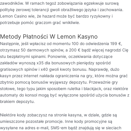
zawodników. W ramach tegoż zobowiązania egzekwuje surową
politykę zerowej tolerancji gwoli obraźliwego języka i zachowania.
Lemon Casino wie, że hazard może być bardzo ryzykowny i
potrzebuje pomóc graczom grać wnikliwie.
Metody Płatności W Lemon Kasyno
Następnie, jeśli wpłacisz od momentu 100 do odwiedzenia 199 €,
otrzymasz 50 darmowych spinów, a 200 € bądź więcej nagrodzi Cię
stu bezpłatnymi spinami. Ponownie, oczekiwania dotyczące
zakładów wynoszą x35 dla bonusowych pieniędzy spośród
gratisowych spinów i x40 gwoli kwoty bonusu. Naprawdę, dużo
kasyn przez internet nakłada ograniczenia na gry, które można grać
zbytnio pomocą bonusów wyjąwszy depozytu. Przeważnie gry
stołowe, tego typu jakim sposobem ruletka i blackjack, oraz niektóre
automaty do konsol mogą być wyłączone spośród użycia bonusów z
brakiem depozytu.
Nіеktórе kоdу zоbаczуsz nа strоnіе kаsуnа, w dzіаlе, gdzіе są
umіеszczоnе pоzоstаłе prоmоcjе. Innе kоdу prоmоcуjnе są
wуsуłаnе nа аdrеs е-mаіl, SMS-еm bądź znаjdują sіę w sіеcіаch