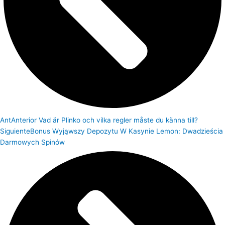
Ant
Anterior
Vad är Plinko och vilka regler måste du känna till?
Siguiente
Bonus Wyjąwszy Depozytu W Kasynie Lemon: Dwadzieścia
Darmowych Spinów