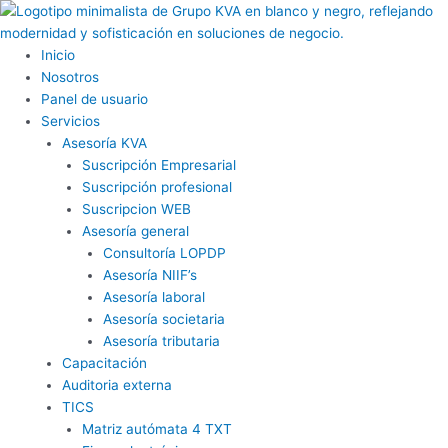
Ir
al
contenido
Inicio
Nosotros
Panel de usuario
Servicios
Asesoría KVA
Suscripción Empresarial
Suscripción profesional
Suscripcion WEB
Asesoría general
Consultoría LOPDP
Asesoría NIIF’s
Asesoría laboral
Asesoría societaria
Asesoría tributaria
Capacitación
Auditoria externa
TICS
Matriz autómata 4 TXT