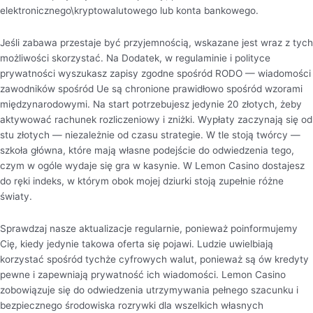
elektronicznego\kryptowalutowego lub konta bankowego.
Jeśli zabawa przestaje być przyjemnością, wskazane jest wraz z tych
możliwości skorzystać. Na Dodatek, w regulaminie i polityce
prywatności wyszukasz zapisy zgodne spośród RODO — wiadomości
zawodników spośród Ue są chronione prawidłowo spośród wzorami
międzynarodowymi. Na start potrzebujesz jedynie 20 złotych, żeby
aktywować rachunek rozliczeniowy i zniżki. Wypłaty zaczynają się od
stu złotych — niezależnie od czasu strategie. W tle stoją twórcy —
szkoła główna, które mają własne podejście do odwiedzenia tego,
czym w ogóle wydaje się gra w kasynie. W Lemon Casino dostajesz
do ręki indeks, w którym obok mojej dziurki stoją zupełnie różne
światy.
Sprawdzaj nasze aktualizacje regularnie, ponieważ poinformujemy
Cię, kiedy jedynie takowa oferta się pojawi. Ludzie uwielbiają
korzystać spośród tychże cyfrowych walut, ponieważ są ów kredyty
pewne i zapewniają prywatność ich wiadomości. Lemon Casino
zobowiązuje się do odwiedzenia utrzymywania pełnego szacunku i
bezpiecznego środowiska rozrywki dla wszelkich własnych