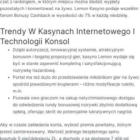
czat z rankingiem, w którym miejscu można śledzić wypłaty
pozostałych i komentować na żywo. Lemon Kasyno podaje wszelkim
fanom Bonusy Cashback w wysokości do 7% w każdą niedzielę.
Trendy W Kasynach Internetowego I
Technologii Konsol
Dzięki autoryzacji, innowacyjnej systemie, atrakcyjnym
bonusom i bogatej propozycji gier, kasyno Lemon wydaje się
być w stanie zapewnić kompletną i satysfakcjonującą
rozrywkę hazardową.
Portal ma też dużo do przedstawienia miłośnikom gier na żywo
spośród prawdziwymi krupierami – różne modyfikacje ruletki,
m.in.
Pozwala owo graczom na zakup natychmiastowego dostępu
do odwiedzenia rundy bonusowej rozrywki zbytnio dodatkową
opłatą, oferując skrót do potencjalnie lukratywnych nagród.
Aby w czasie zakładania konta, wybrać premia powitalny, którym
jesteś zainteresowany. Wartość jednego bezpłatnego spinu
kosztuje 0,pięćdziesięciu ZŁ, a dochody z są dostępne 7 dób od