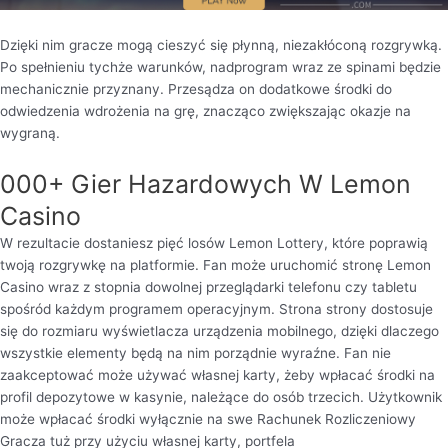
Dzięki nim gracze mogą cieszyć się płynną, niezakłóconą rozgrywką.
Po spełnieniu tychże warunków, nadprogram wraz ze spinami będzie
mechanicznie przyznany. Przesądza on dodatkowe środki do
odwiedzenia wdrożenia na grę, znacząco zwiększając okazje na
wygraną.
000+ Gier Hazardowych W Lemon
Casino
W rezultacie dostaniesz pięć losów Lemon Lottery, które poprawią
twoją rozgrywkę na platformie. Fan może uruchomić stronę Lemon
Casino wraz z stopnia dowolnej przeglądarki telefonu czy tabletu
spośród każdym programem operacyjnym. Strona strony dostosuje
się do rozmiaru wyświetlacza urządzenia mobilnego, dzięki dlaczego
wszystkie elementy będą na nim porządnie wyraźne. Fan nie
zaakceptować może używać własnej karty, żeby wpłacać środki na
profil depozytowe w kasynie, należące do osób trzecich. Użytkownik
może wpłacać środki wyłącznie na swe Rachunek Rozliczeniowy
Gracza tuż przy użyciu własnej karty, portfela