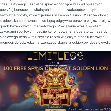
czasu aktywacji. Bezpłatne spiny wchodzące w skład opisanych
powyżej bonusów powitalnych jest to nie zaakceptować tylko
bezpłatne obroty, które zgarniesz w Lemon Casino. W szczególności
środowiska społecznościowe będą odgrywać coraz to większą rolę w
grach hazardowych internetowego. Powiązanie wraz z sportem i
zakładami sportowymi będzie kontynuowane, a operatorzy hazardu
sieciowego będą w raz zbytnio razem większym stopniu kierować
promocji do odwiedzenia szerszego skupiska odbiorców docelowych.