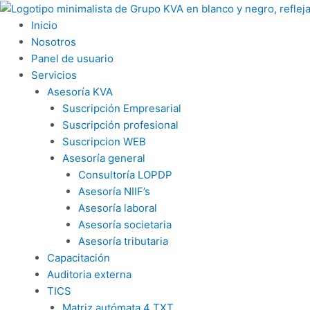
Ir
al
Inicio
contenido
Nosotros
Panel de usuario
Servicios
Asesoría KVA
Suscripción Empresarial
Suscripción profesional
Suscripcion WEB
Asesoría general
Consultoría LOPDP
Asesoría NIIF’s
Asesoría laboral
Asesoría societaria
Asesoría tributaria
Capacitación
Auditoria externa
TICS
Matriz autómata 4 TXT