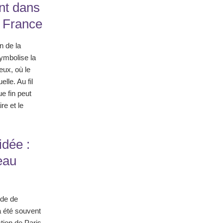
nt dans
n France
n de la
symbolise la
ieux, où le
lle. Au fil
ue fin peut
e et le
idée :
eau
ode de
a été souvent
tion de Paris,