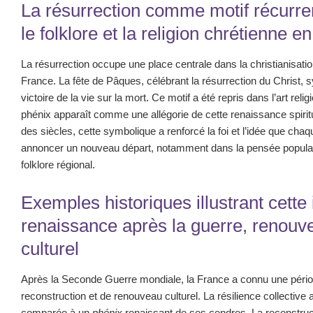
La résurrection comme motif récurre
le folklore et la religion chrétienne e
La résurrection occupe une place centrale dans la christianisatio
France. La fête de Pâques, célébrant la résurrection du Christ, 
victoire de la vie sur la mort. Ce motif a été repris dans l’art relig
phénix apparaît comme une allégorie de cette renaissance spiritue
des siècles, cette symbolique a renforcé la foi et l’idée que chaq
annoncer un nouveau départ, notamment dans la pensée populair
folklore régional.
Exemples historiques illustrant cette 
renaissance après la guerre, renouv
culturel
Après la Seconde Guerre mondiale, la France a connu une péri
reconstruction et de renouveau culturel. La résilience collective 
comparée à un
phénix
renaissant de ses cendres. La reconstruc