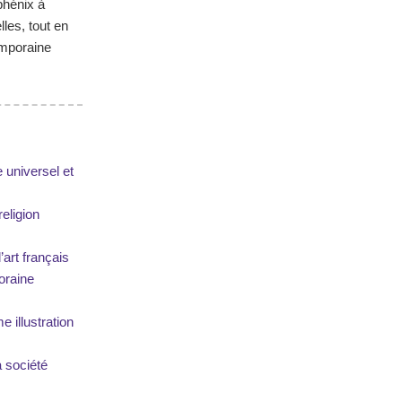
 phénix à
lles, tout en
emporaine
 universel et
religion
’art français
oraine
 illustration
a société