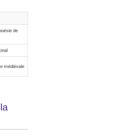
poésie de
onal
ure médiévale
la