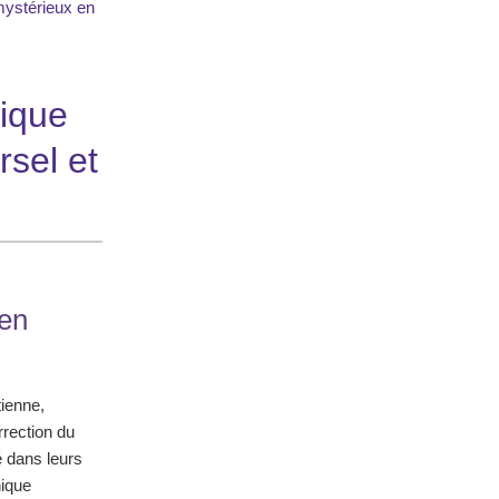
 mystérieux en
lique
rsel et
 en
ienne,
rrection du
é dans leurs
hique