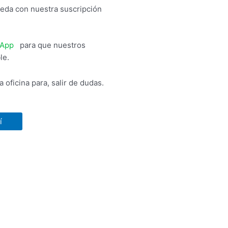
da con nuestra suscripción
App
,
para que nuestros
ble.
 oficina para, salir de dudas.
í