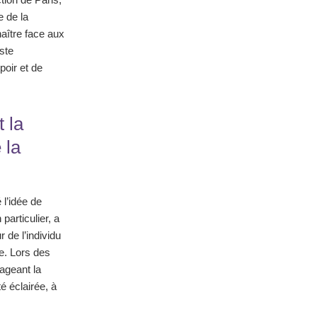
e de la
aître face aux
ste
oir et de
 la
 la
 l’idée de
articulier, a
 de l’individu
e. Lors des
ageant la
é éclairée, à