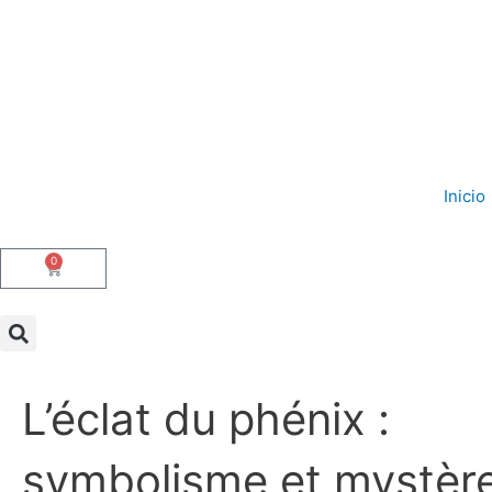
Ir
al
contenido
Inicio
0
Carrito
L’éclat du phénix :
symbolisme et mystèr