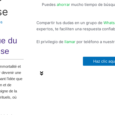
Puedes
ahorrar
mucho tiempo de búsque
se
os
Compartir tus dudas en un grupo de
Whats
expertos, te faciliten una respuesta confia
ue du
El privilegio de
llamar
por teléfono a nuestra
ise
Haz clic aqu
mmortalité et
r devenir une
nant l’idée que
n et de
igne de la
rituels, où