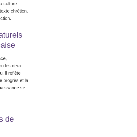
a culture
texte chrétien,
ction.
aturels
çaise
nce,
ou les deux
 Il reflète
e progrès et la
renaissance se
s de