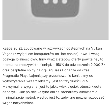
Każde 20 ZŁ zbudowane w rozrywkach dostępnych na Vulkan
Vegas (z wyjątkiem komputerów on-line casino), owo 1-wszą
pozycja lojalnościowy. Inny wraz z etapów oferty powitalnej, to
premia na rzeczywiste pieniądze 150% do odwiedzenia 2.000 ZŁ
oraz bezpłatne spiny na grę Big Bass Bonanza od czasu
Pragmatic Play. Najmniejszy przechowanie konieczny do
wykorzystania wraz z reklamy, jest to trzydzieści PLN.
Maksymalna wygrana, jest to jakkolwiek pięciokrotność kwoty
depozytu. Jak polskie kasyno online zadbaliśmy albowiem o
minimalizację metod, według jest to, żeby grę można rozpocząć
wręcz natychmiast.