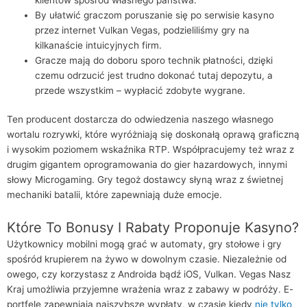
By ułatwić graczom poruszanie się po serwisie kasyno
przez internet Vulkan Vegas, podzieliliśmy gry na
kilkanaście intuicyjnych firm.
Gracze mają do doboru sporo technik płatności, dzięki
czemu odrzucić jest trudno dokonać tutaj depozytu, a
przede wszystkim – wypłacić zdobyte wygrane.
Ten producent dostarcza do odwiedzenia naszego własnego
wortalu rozrywki, które wyróżniają się doskonałą oprawą graficzną
i wysokim poziomem wskaźnika RTP. Współpracujemy też wraz z
drugim gigantem oprogramowania do gier hazardowych, innymi
słowy Microgaming. Gry tegoż dostawcy słyną wraz z świetnej
mechaniki batalii, które zapewniają duże emocje.
Które To Bonusy I Rabaty Proponuje Kasyno?
Użytkownicy mobilni mogą grać w automaty, gry stołowe i gry
spośród krupierem na żywo w dowolnym czasie. Niezależnie od
owego, czy korzystasz z Androida bądź iOS, Vulkan. Vegas Nasz
Kraj umożliwia przyjemne wrażenia wraz z zabawy w podróży. E-
portfele zapewniają najszybsze wypłaty, w czasie kiedy
nie tylko