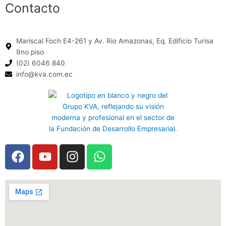
Contacto
Mariscal Foch E4-261 y Av. Rio Amazonas, Eq. Edificio Turisa
9no piso
(02) 6046 840
info@kva.com.ec
F
Y
I
W
a
o
n
h
c
u
s
a
e
t
t
t
b
u
a
s
o
b
g
a
o
e
r
p