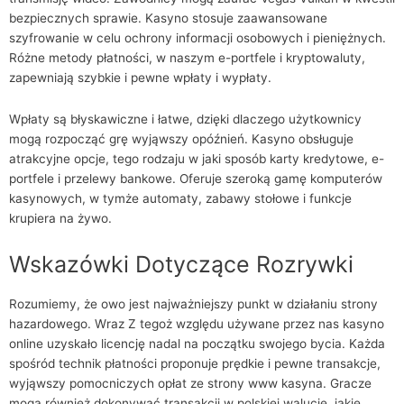
bezpiecznych sprawie. Kasyno stosuje zaawansowane
szyfrowanie w celu ochrony informacji osobowych i pieniężnych.
Różne metody płatności, w naszym e-portfele i kryptowaluty,
zapewniają szybkie i pewne wpłaty i wypłaty.
Wpłaty są błyskawiczne i łatwe, dzięki dlaczego użytkownicy
mogą rozpocząć grę wyjąwszy opóźnień. Kasyno obsługuje
atrakcyjne opcje, tego rodzaju w jaki sposób karty kredytowe, e-
portfele i przelewy bankowe. Oferuje szeroką gamę komputerów
kasynowych, w tymże automaty, zabawy stołowe i funkcje
krupiera na żywo.
Wskazówki Dotyczące Rozrywki
Rozumiemy, że owo jest najważniejszy punkt w działaniu strony
hazardowego. Wraz Z tegoż względu używane przez nas kasyno
online uzyskało licencję nadal na początku swojego bycia. Każda
spośród technik płatności proponuje prędkie i pewne transakcje,
wyjąwszy pomocniczych opłat ze strony www kasyna. Gracze
mogą również dokonywać transakcji w polskiej walucie, jakie