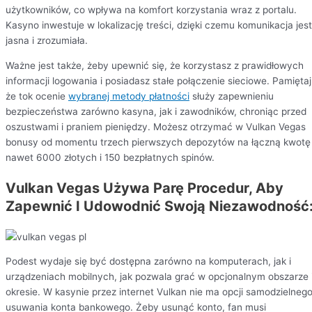
użytkowników, co wpływa na komfort korzystania wraz z portalu.
Kasyno inwestuje w lokalizację treści, dzięki czemu komunikacja jest
jasna i zrozumiała.
Ważne jest także, żeby upewnić się, że korzystasz z prawidłowych
informacji logowania i posiadasz stałe połączenie sieciowe. Pamiętaj
że tok ocenie
wybranej metody płatności
służy zapewnieniu
bezpieczeństwa zarówno kasyna, jak i zawodników, chroniąc przed
oszustwami i praniem pieniędzy. Możesz otrzymać w Vulkan Vegas
bonusy od momentu trzech pierwszych depozytów na łączną kwotę
nawet 6000 złotych i 150 bezpłatnych spinów.
Vulkan Vegas Używa Parę Procedur, Aby
Zapewnić I Udowodnić Swoją Niezawodność
Podest wydaje się być dostępna zarówno na komputerach, jak i
urządzeniach mobilnych, jak pozwala grać w opcjonalnym obszarze 
okresie. W kasynie przez internet Vulkan nie ma opcji samodzielneg
usuwania konta bankowego. Żeby usunąć konto, fan musi