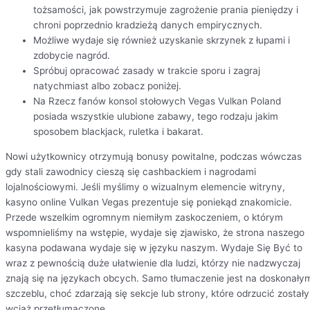
tożsamości, jak powstrzymuje zagrożenie prania pieniędzy i
chroni poprzednio kradzieżą danych empirycznych.
Możliwe wydaje się również uzyskanie skrzynek z łupami i
zdobycie nagród.
Spróbuj opracować zasady w trakcie sporu i zagraj
natychmiast albo zobacz poniżej.
Na Rzecz fanów konsol stołowych Vegas Vulkan Poland
posiada wszystkie ulubione zabawy, tego rodzaju jakim
sposobem blackjack, ruletka i bakarat.
Nowi użytkownicy otrzymują bonusy powitalne, podczas wówczas
gdy stali zawodnicy cieszą się cashbackiem i nagrodami
lojalnościowymi. Jeśli myślimy o wizualnym elemencie witryny,
kasyno online Vulkan Vegas prezentuje się poniekąd znakomicie.
Przede wszelkim ogromnym niemiłym zaskoczeniem, o którym
wspomnieliśmy na wstępie, wydaje się zjawisko, że strona naszego
kasyna podawana wydaje się w języku naszym. Wydaje Się Być to
wraz z pewnością duże ułatwienie dla ludzi, którzy nie nadzwyczaj
znają się na językach obcych. Samo tłumaczenie jest na doskonały
szczeblu, choć zdarzają się sekcje lub strony, które odrzucić zostały
wciąż przetłumaczone.