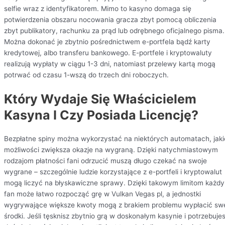
selfie wraz z identyfikatorem. Mimo to kasyno domaga się
potwierdzenia obszaru nocowania gracza zbyt pomocą obliczenia
zbyt publikatory, rachunku za prąd lub odrębnego oficjalnego pisma.
Można dokonać je zbytnio pośrednictwem e-portfela bądź karty
kredytowej, albo transferu bankowego. E-portfele i kryptowaluty
realizują wypłaty w ciągu 1-3 dni, natomiast przelewy kartą mogą
potrwać od czasu 1-wszą do trzech dni roboczych.
Który Wydaje Się Właścicielem
Kasyna I Czy Posiada Licencję?
Bezpłatne spiny można wykorzystać na niektórych automatach, jaki
możliwości zwiększa okazje na wygraną. Dzięki natychmiastowym
rodzajom płatności fani odrzucić muszą długo czekać na swoje
wygrane – szczególnie ludzie korzystające z e-portfeli i kryptowalut
mogą liczyć na błyskawiczne sprawy. Dzięki takowym limitom każdy
fan może łatwo rozpocząć grę w Vulkan Vegas pl, a jednostki
wygrywające większe kwoty mogą z brakiem problemu wypłacić sw
środki. Jeśli tęsknisz zbytnio grą w doskonałym kasynie i potrzebuje