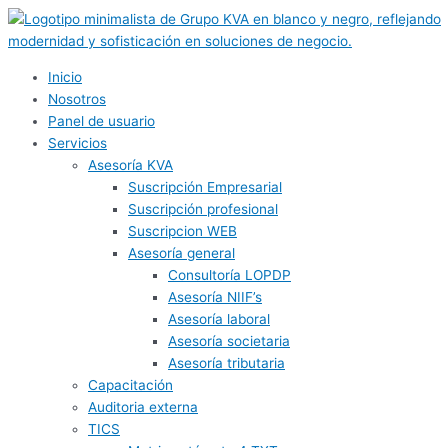
Ir
al
contenido
Inicio
Nosotros
Panel de usuario
Servicios
Asesoría KVA
Suscripción Empresarial
Suscripción profesional
Suscripcion WEB
Asesoría general
Consultoría LOPDP
Asesoría NIIF’s
Asesoría laboral
Asesoría societaria
Asesoría tributaria
Capacitación
Auditoria externa
TICS