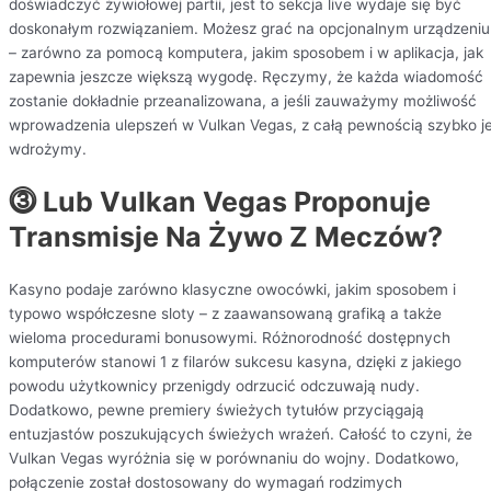
doświadczyć żywiołowej partii, jest to sekcja live wydaje się być
doskonałym rozwiązaniem. Możesz grać na opcjonalnym urządzeniu
– zarówno za pomocą komputera, jakim sposobem i w aplikacja, jak
zapewnia jeszcze większą wygodę. Ręczymy, że każda wiadomość
zostanie dokładnie przeanalizowana, a jeśli zauważymy możliwość
wprowadzenia ulepszeń w Vulkan Vegas, z całą pewnością szybko j
wdrożymy.
⓷ Lub Vulkan Vegas Proponuje
Transmisje Na Żywo Z Meczów?
Kasyno podaje zarówno klasyczne owocówki, jakim sposobem i
typowo współczesne sloty – z zaawansowaną grafiką a także
wieloma procedurami bonusowymi. Różnorodność dostępnych
komputerów stanowi 1 z filarów sukcesu kasyna, dzięki z jakiego
powodu użytkownicy przenigdy odrzucić odczuwają nudy.
Dodatkowo, pewne premiery świeżych tytułów przyciągają
entuzjastów poszukujących świeżych wrażeń. Całość to czyni, że
Vulkan Vegas wyróżnia się w porównaniu do wojny. Dodatkowo,
połączenie został dostosowany do wymagań rodzimych