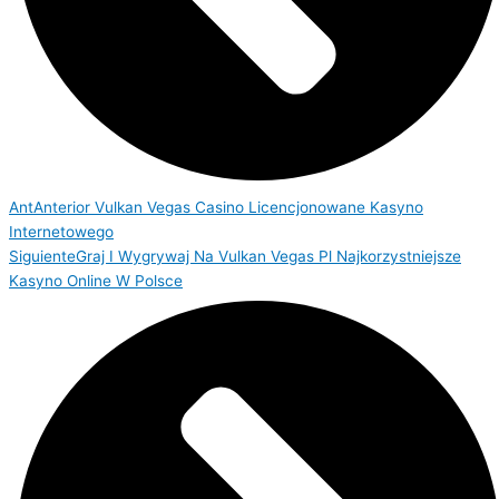
Ant
Anterior
Vulkan Vegas Casino Licencjonowane Kasyno
Internetowego
Siguiente
Graj I Wygrywaj Na Vulkan Vegas Pl Najkorzystniejsze
Kasyno Online W Polsce