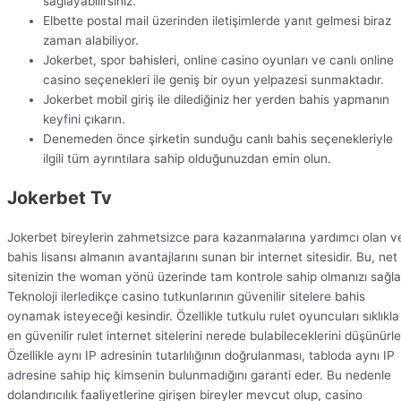
sağlayabilirsiniz.
Elbette postal mail üzerinden iletişimlerde yanıt gelmesi biraz
zaman alabiliyor.
Jokerbet, spor bahisleri, online casino oyunları ve canlı online
casino seçenekleri ile geniş bir oyun yelpazesi sunmaktadır.
Jokerbet mobil giriş ile dilediğiniz her yerden bahis yapmanın
keyfini çıkarın.
Denemeden önce şirketin sunduğu canlı bahis seçenekleriyle
ilgili tüm ayrıntılara sahip olduğunuzdan emin olun.
Jokerbet Tv
Jokerbet bireylerin zahmetsizce para kazanmalarına yardımcı olan v
bahis lisansı almanın avantajlarını sunan bir internet sitesidir. Bu, net
sitenizin the woman yönü üzerinde tam kontrole sahip olmanızı sağla
Teknoloji ilerledikçe casino tutkunlarının güvenilir sitelere bahis
oynamak isteyeceği kesindir. Özellikle tutkulu rulet oyuncuları sıklıkla
en güvenilir rulet internet sitelerini nerede bulabileceklerini düşünürle
Özellikle aynı IP adresinin tutarlılığının doğrulanması, tabloda aynı IP
adresine sahip hiç kimsenin bulunmadığını garanti eder. Bu nedenle
dolandırıcılık faaliyetlerine girişen bireyler mevcut olup, casino