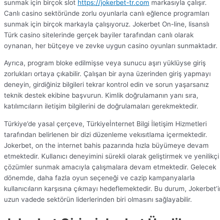
sunmak için birçok slot
https://jokerbet-tr.com
markasıyla çalışır.
Canlı casino sektöründe zorlu oyunlarla canlı eğlence programları
sunmak için birçok markayla çalışıyoruz. Jokerbet On-line, lisanslı
Türk casino sitelerinde gerçek bayiler tarafından canlı olarak
oynanan, her bütçeye ve zevke uygun casino oyunları sunmaktadır.
Ayrıca, program bloke edilmişse veya sunucu aşırı yüklüyse giriş
zorlukları ortaya çıkabilir. Çalışan bir ayna üzerinden giriş yapmayı
deneyin, girdiğiniz bilgileri tekrar kontrol edin ve sorun yaşarsanız
teknik destek ekibine başvurun. Kimlik doğrulamanın yanı sıra,
katılımcıların iletişim bilgilerini de doğrulamaları gerekmektedir.
Türkiye’de yasal çerçeve, Türkiyeİnternet Bilgi İletişim Hizmetleri
tarafından belirlenen bir dizi düzenleme vekısıtlama içermektedir.
Jokerbet, on the internet bahis pazarında hızla büyümeye devam
etmektedir. Kullanıcı deneyimini sürekli olarak geliştirmek ve yenilikçi
çözümler sunmak amacıyla çalışmalara devam etmektedir. Gelecek
dönemde, daha fazla oyun seçeneği ve cazip kampanyalarla
kullanıcıların karşısına çıkmayı hedeflemektedir. Bu durum, Jokerbet’i
uzun vadede sektörün liderlerinden biri olmasını sağlayabilir.