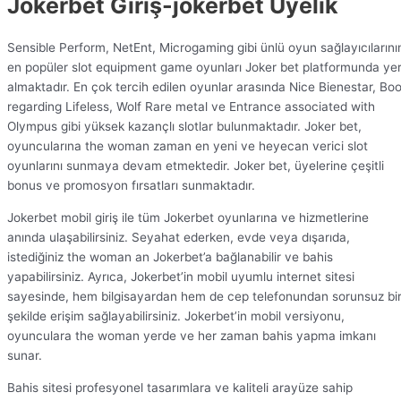
Jokerbet Giriş-jokerbet Üyelik
Sensible Perform, NetEnt, Microgaming gibi ünlü oyun sağlayıcılarını
en popüler slot equipment game oyunları Joker bet platformunda ye
almaktadır. En çok tercih edilen oyunlar arasında Nice Bienestar, Bo
regarding Lifeless, Wolf Rare metal ve Entrance associated with
Olympus gibi yüksek kazançlı slotlar bulunmaktadır. Joker bet,
oyuncularına the woman zaman en yeni ve heyecan verici slot
oyunlarını sunmaya devam etmektedir. Joker bet, üyelerine çeşitli
bonus ve promosyon fırsatları sunmaktadır.
Jokerbet mobil giriş ile tüm Jokerbet oyunlarına ve hizmetlerine
anında ulaşabilirsiniz. Seyahat ederken, evde veya dışarıda,
istediğiniz the woman an Jokerbet’a bağlanabilir ve bahis
yapabilirsiniz. Ayrıca, Jokerbet’in mobil uyumlu internet sitesi
sayesinde, hem bilgisayardan hem de cep telefonundan sorunsuz bi
şekilde erişim sağlayabilirsiniz. Jokerbet’in mobil versiyonu,
oyunculara the woman yerde ve her zaman bahis yapma imkanı
sunar.
Bahis sitesi profesyonel tasarımlara ve kaliteli arayüze sahip