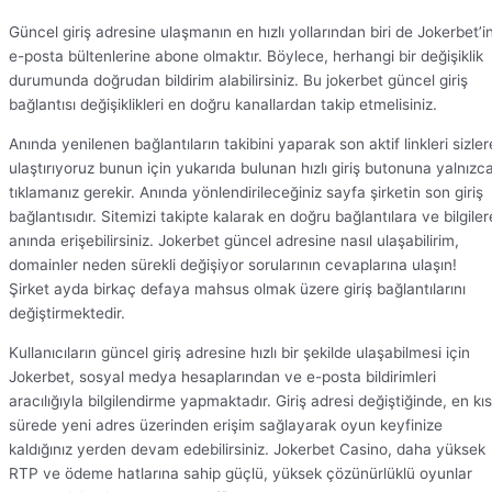
Güncel giriş adresine ulaşmanın en hızlı yollarından biri de Jokerbet’i
e-posta bültenlerine abone olmaktır. Böylece, herhangi bir değişiklik
durumunda doğrudan bildirim alabilirsiniz. Bu jokerbet güncel giriş
bağlantısı değişiklikleri en doğru kanallardan takip etmelisiniz.
Anında yenilenen bağlantıların takibini yaparak son aktif linkleri sizler
ulaştırıyoruz bunun için yukarıda bulunan hızlı giriş butonuna yalnızc
tıklamanız gerekir. Anında yönlendirileceğiniz sayfa şirketin son giriş
bağlantısıdır. Sitemizi takipte kalarak en doğru bağlantılara ve bilgiler
anında erişebilirsiniz. Jokerbet güncel adresine nasıl ulaşabilirim,
domainler neden sürekli değişiyor sorularının cevaplarına ulaşın!
Şirket ayda birkaç defaya mahsus olmak üzere giriş bağlantılarını
değiştirmektedir.
Kullanıcıların güncel giriş adresine hızlı bir şekilde ulaşabilmesi için
Jokerbet, sosyal medya hesaplarından ve e-posta bildirimleri
aracılığıyla bilgilendirme yapmaktadır. Giriş adresi değiştiğinde, en kı
sürede yeni adres üzerinden erişim sağlayarak oyun keyfinize
kaldığınız yerden devam edebilirsiniz. Jokerbet Casino, daha yüksek
RTP ve ödeme hatlarına sahip güçlü, yüksek çözünürlüklü oyunlar