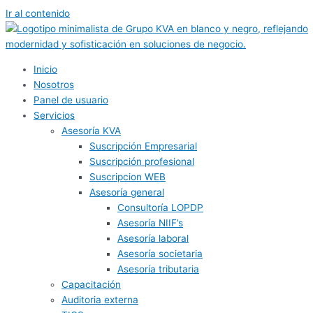
Ir al contenido
Inicio
Nosotros
Panel de usuario
Servicios
Asesoría KVA
Suscripción Empresarial
Suscripción profesional
Suscripcion WEB
Asesoría general
Consultoría LOPDP
Asesoría NIIF’s
Asesoría laboral
Asesoría societaria
Asesoría tributaria
Capacitación
Auditoria externa