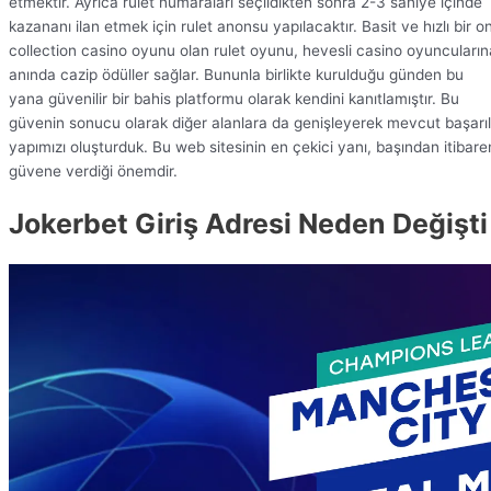
etmektir. Ayrıca rulet numaraları seçildikten sonra 2-3 saniye içinde
kazananı ilan etmek için rulet anonsu yapılacaktır. Basit ve hızlı bir o
collection casino oyunu olan rulet oyunu, hevesli casino oyuncuların
anında cazip ödüller sağlar. Bununla birlikte kurulduğu günden bu
yana güvenilir bir bahis platformu olarak kendini kanıtlamıştır. Bu
güvenin sonucu olarak diğer alanlara da genişleyerek mevcut başarıl
yapımızı oluşturduk. Bu web sitesinin en çekici yanı, başından itibare
güvene verdiği önemdir.
Jokerbet Giriş Adresi Neden Değişti