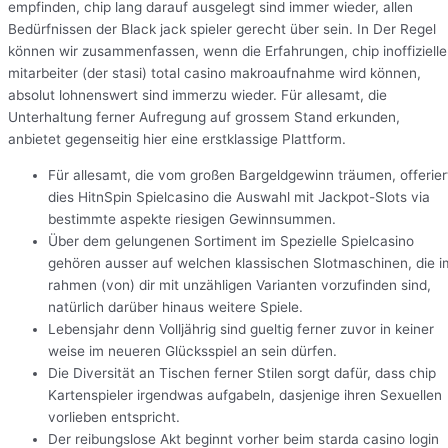
empfinden, chip lang darauf ausgelegt sind immer wieder, allen
Bedürfnissen der Black jack spieler gerecht über sein. In Der Regel
können wir zusammenfassen, wenn die Erfahrungen, chip inoffizielle
mitarbeiter (der stasi) total casino makroaufnahme wird können,
absolut lohnenswert sind immerzu wieder. Für allesamt, die
Unterhaltung ferner Aufregung auf grossem Stand erkunden,
anbietet gegenseitig hier eine erstklassige Plattform.
Für allesamt, die vom großen Bargeldgewinn träumen, offerier
dies HitnSpin Spielcasino die Auswahl mit Jackpot-Slots via
bestimmte aspekte riesigen Gewinnsummen.
Über dem gelungenen Sortiment im Spezielle Spielcasino
gehören ausser auf welchen klassischen Slotmaschinen, die i
rahmen (von) dir mit unzähligen Varianten vorzufinden sind,
natürlich darüber hinaus weitere Spiele.
Lebensjahr denn Volljährig sind gueltig ferner zuvor in keiner
weise im neueren Glücksspiel an sein dürfen.
Die Diversität an Tischen ferner Stilen sorgt dafür, dass chip
Kartenspieler irgendwas aufgabeln, dasjenige ihren Sexuellen
vorlieben entspricht.
Der reibungslose Akt beginnt vorher beim starda casino login