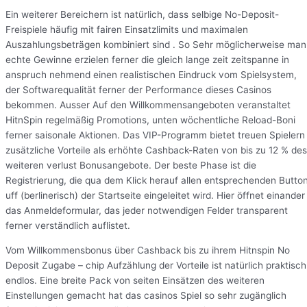
Ein weiterer Bereichern ist natürlich, dass selbige No-Deposit-
Freispiele häufig mit fairen Einsatzlimits und maximalen
Auszahlungsbeträgen kombiniert sind . So Sehr möglicherweise man
echte Gewinne erzielen ferner die gleich lange zeit zeitspanne in
anspruch nehmend einen realistischen Eindruck vom Spielsystem,
der Softwarequalität ferner der Performance dieses Casinos
bekommen. Ausser Auf den Willkommensangeboten veranstaltet
HitnSpin regelmäßig Promotions, unten wöchentliche Reload-Boni
ferner saisonale Aktionen. Das VIP-Programm bietet treuen Spielern
zusätzliche Vorteile als erhöhte Cashback-Raten von bis zu 12 % des
weiteren verlust Bonusangebote. Der beste Phase ist die
Registrierung, die qua dem Klick herauf allen entsprechenden Butto
uff (berlinerisch) der Startseite eingeleitet wird. Hier öffnet einander
das Anmeldeformular, das jeder notwendigen Felder transparent
ferner verständlich auflistet.
Vom Willkommensbonus über Cashback bis zu ihrem Hitnspin No
Deposit Zugabe – chip Aufzählung der Vorteile ist natürlich praktisch
endlos. Eine breite Pack von seiten Einsätzen des weiteren
Einstellungen gemacht hat das casinos Spiel so sehr zugänglich