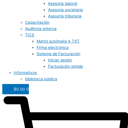
Asesoría laboral
Asesoría societaria
Asesoría tributaria
Capacitación
Auditoria externa
TICS
Matriz autómata 4 TXT
Firma electrónica
Sistema de Facturación
Iniciar sesión
Facturación simple
Informativos
biblioteca pública
$
0.00
0