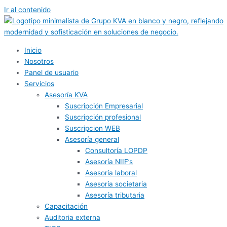
Ir al contenido
Inicio
Nosotros
Panel de usuario
Servicios
Asesoría KVA
Suscripción Empresarial
Suscripción profesional
Suscripcion WEB
Asesoría general
Consultoría LOPDP
Asesoría NIIF’s
Asesoría laboral
Asesoría societaria
Asesoría tributaria
Capacitación
Auditoria externa