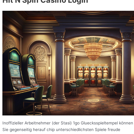
Inoffizieller Arbeitnehmer (der Stasi) 1go Gluecksspieltempel können
Sie gegenseitig herauf chip unterschiedlichsten Spiele freude