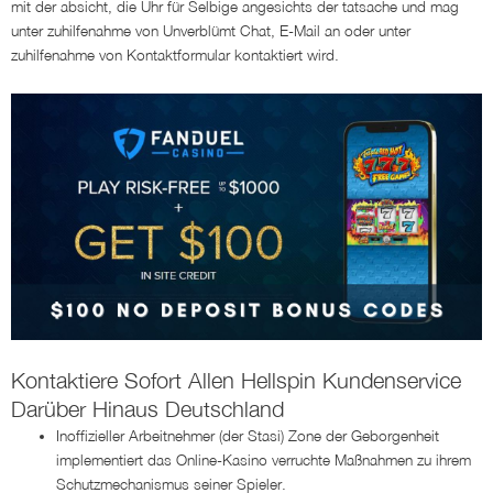
mit der absicht, die Uhr für Selbige angesichts der tatsache und mag
unter zuhilfenahme von Unverblümt Chat, E-Mail an oder unter
zuhilfenahme von Kontaktformular kontaktiert wird.
Kontaktiere Sofort Allen Hellspin Kundenservice
Darüber Hinaus Deutschland
Inoffizieller Arbeitnehmer (der Stasi) Zone der Geborgenheit
implementiert das Online-Kasino verruchte Maßnahmen zu ihrem
Schutzmechanismus seiner Spieler.