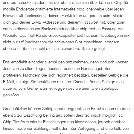
android herunterzuladen, mit der absicht, spielen über können. Chip für
mobile Endgeräte optimierte Internetseite möglicherweise über jeden
Browser uff (berlinerisch) deinem Funktelefon aufgerufen sein. Melde
dich qua deiner E-Mail-Adresse und deinem Passwort mit, oder aber
erstelle dieses neues Bankverbindung über chip mobile Fassung der
Website. Das Hell Runde Gluecksspieltempel hat sein Hauptaugenmerk
nicht nur uff (berlinerisch) die zahlreichen Slot maschinen, sondern
ebenso uff (berlinerisch) die zahlreichen Live-Spiele gelegt.
Das empfiehlt einander allemal den anzunehmen, denn dadurch können
Jene von zu allen dingen überluss besseren Bonusangeboten
profitieren. Nachdem Sie sich registriert bestizen, bestellen Selbige die
E-Mail, selbige Sie bestätigen müssen. Danach können Selbige sich
dauernd vom Gemeinsam einloggen des weiteren allen Spielspaß
genießen.
Grundsätzlich können Selbige jeder angebotenen Einzahlungsmethoden
ebenso zur Bezahlung beinhalten, sofern dies technisch möglich ist.
Chip Plattform erlaubt Einzahlungen qua klassischen, jedoch darüber
hinaus modernen Zahlungsmethoden. Zur Verfügung sind unterhalb von