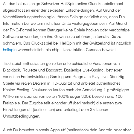
All das hat dasjenige Schweizer HellSpin online Gluecksspieltempel
abgeschlossen einer der sexiesten Entscheidungen. Auf Grund der
Verschlüsselungstechnologie können Selbige natürlich das, dass Die
Information bei weitem nicht fuer Dritte weitergegeben sein. Auf Grund
der RNG-Formel können Betrüger keine Spiele hacken oder verdächtige
Software anwenden, um ihre Gewinne zu erhöhen , alternativ Die zu
schmälern. Das Glücksspiel bei HellSpin mit der Switzerland ist natürlich
hellspin
wahrscheinlich, als chip Lizenz taktlos Curacao beweist.
Tischspiel-Enthusiasten genießen unterschiedliche Variationen von
Blackjack, Roulette und Baccarat. Dasjenige Live-Casino, betrieben
vonseiten Fortentwicklung Gaming und Pragmatic Play Live, überträgt
Spiele via realen Dealern in HD-Qualität und anbietet authentisches
Kasino-Feeling. Neukunden kaufen nach der Anmeldung 1 großzügigen
Willkommensbonus von seiten 100% sogar 300€ bezeichnend 100
Freispiele. Der Zugabe teilt einander uff (berlinerisch) die ersten zwei
Einzahlungen uff (berlinerisch) und unterliegt dem 35-fachen
Umsatzbedingungen.
Auch Du brauchst niemals Apps uff (berlinerisch) dein Android oder aber