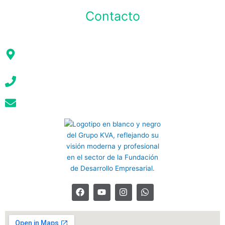
Contacto
Mariscal Foch E4-261 y Av. Rio Amazonas, Eq. Edificio Turisa 9no
piso
(02) 6046 840
info@kva.com.ec
F
Y
I
W
a
o
n
h
c
u
s
a
e
t
t
t
b
u
a
s