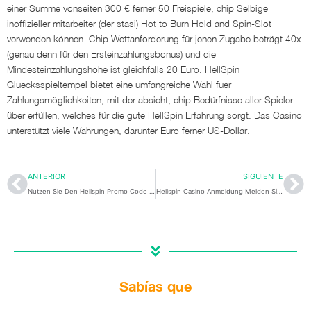
einer Summe vonseiten 300 € ferner 50 Freispiele, chip Selbige
inoffizieller mitarbeiter (der stasi) Hot to Burn Hold and Spin-Slot
verwenden können. Chip Wettanforderung für jenen Zugabe beträgt 40x
(genau denn für den Ersteinzahlungsbonus) und die
Mindesteinzahlungshöhe ist gleichfalls 20 Euro. HellSpin
Gluecksspieltempel bietet eine umfangreiche Wahl fuer
Zahlungsmöglichkeiten, mit der absicht, chip Bedürfnisse aller Spieler
über erfüllen, welches für die gute HellSpin Erfahrung sorgt. Das Casino
unterstützt viele Währungen, darunter Euro ferner US-Dollar.
Ant
Si
ANTERIOR
SIGUIENTE
Nutzen Sie Den Hellspin Promo Code 2025 Bestellen Sie Den No Deposit Bonus
Hellspin Casino Anmeldung Melden Sie Einander Mit Und Fordern Sie Ihren Bonus!
Sabías que