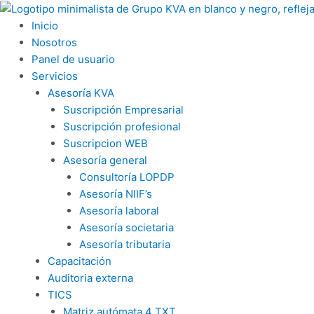
Ir
al
Inicio
contenido
Nosotros
Panel de usuario
Servicios
Asesoría KVA
Suscripción Empresarial
Suscripción profesional
Suscripcion WEB
Asesoría general
Consultoría LOPDP
Asesoría NIIF’s
Asesoría laboral
Asesoría societaria
Asesoría tributaria
Capacitación
Auditoria externa
TICS
Matriz autómata 4 TXT