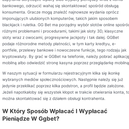
bankowego, odrzucić wahaj się skontaktować spośród obsługą
konsumenta. Gracze mogą znaleźć najnowsze wydania oprócz
imponujących ulubionych komputerów, takich jakim sposobem
blackjack i ruletka. GG Bet ma porządny wybór slotów online spośró
różnymi problemami i procedurami, takimi jak sloty 3D, klasyczne
sloty wraz z owocami, progresywne jackpoty i tak dalej. GGBet
podaje różnorodne metody płatności, w tym karty kredtyu, e-
portfele, przelewy bankowe i nowoczesne funkcje, tego rodzaju jak
kryptowaluty. By grać w GGBet na telefonie, należy pobrać aplikacj
mobilną albo odwiedzić stronę kasyna poprzez przeglądarkę mobilną
W naszym sytuacji w formularzu rejestracyjnym klika się ikonkę
wybranych mediów społecznościowych. Następnie należy się już
jedynie przeklikać poprzez kilka podstron, a profil będzie założone.
Jeżeli napotkałoby się wszystek kłopot w trakcie otwierania konta, t
można skontaktować się z działem obsługi kontrahenta.
W Który Sposób Wpłacać I Wypłacać
Pieniądze W Ggbet?