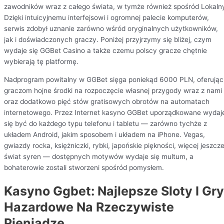
zawodników wraz z całego świata, w tymże również spośród Lokaln
Dzięki intuicyjnemu interfejsowi i ogromnej palecie komputerów,
serwis zdobył uznanie zarówno wśród oryginalnych użytkowników,
jak i doświadczonych graczy. Poniżej przyjrzymy się bliżej, czym
wydaje się GGBet Casino a także czemu polscy gracze chętnie
wybierają tę platformę.
Nadprogram powitalny w GGBet sięga poniekąd 6000 PLN, oferując
graczom hojne środki na rozpoczęcie własnej przygody wraz z nami
oraz dodatkowo pięć stów gratisowych obrotów na automatach
internetowego. Przez Internet kasyno GGBet uporządkowane wydaj
się być do każdego typu telefonu i tabletu — zarówno tychże z
układem Android, jakim sposobem i układem na iPhone. Vegas,
gwiazdy rocka, księżniczki, rybki, japońskie piękności, więcej jeszcz
świat syren — dostępnych motywów wydaje się multum, a
bohaterowie zostali stworzeni spośród pomysłem.
Kasyno Ggbet: Najlepsze Sloty I Gry
Hazardowe Na Rzeczywiste
Pieniądze