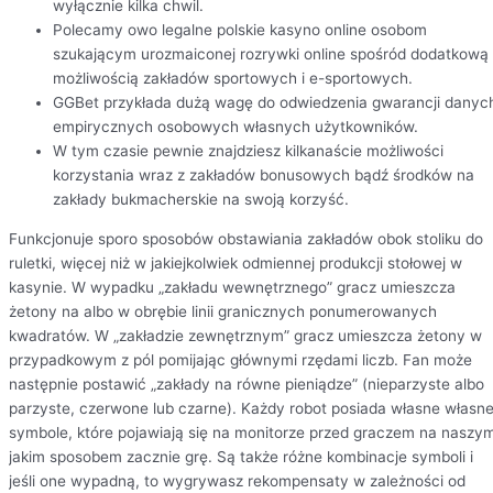
wyłącznie kilka chwil.
Polecamy owo legalne polskie kasyno online osobom
szukającym urozmaiconej rozrywki online spośród dodatkową
możliwością zakładów sportowych i e-sportowych.
GGBet przykłada dużą wagę do odwiedzenia gwarancji danyc
empirycznych osobowych własnych użytkowników.
W tym czasie pewnie znajdziesz kilkanaście możliwości
korzystania wraz z zakładów bonusowych bądź środków na
zakłady bukmacherskie na swoją korzyść.
Funkcjonuje sporo sposobów obstawiania zakładów obok stoliku do
ruletki, więcej niż w jakiejkolwiek odmiennej produkcji stołowej w
kasynie. W wypadku „zakładu wewnętrznego” gracz umieszcza
żetony na albo w obrębie linii granicznych ponumerowanych
kwadratów. W „zakładzie zewnętrznym” gracz umieszcza żetony w
przypadkowym z pól pomijając głównymi rzędami liczb. Fan może
następnie postawić „zakłady na równe pieniądze” (nieparzyste albo
parzyste, czerwone lub czarne). Każdy robot posiada własne własn
symbole, które pojawiają się na monitorze przed graczem na naszy
jakim sposobem zacznie grę. Są także różne kombinacje symboli i
jeśli one wypadną, to wygrywasz rekompensaty w zależności od