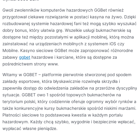
Gwoli zwolenników komputerów hazardowych GGBet również
przygotował ciekawe rozwiązanie w postaci kasyna na żywo. Dzięki
rozbudowanej systemie hazardowej fani też mogą szybko wyszukać
dobry bonus, który ułatwia grę. Wszelkie usługi bukmacherskie są
dostępne też między pozostałymi w aplikacji mobilnej, którą można
zainstalować na urządzeniach mobilnych z systemem iOS czy
Mobilne. Kasyno sieciowe GGBet może zaproponować różnorodne
zabawy
ggbet
hazardowe i karciane, które są dostępne za
pośrednictwem strony www.
Witamy w GGBET – platformie pierwotnie stworzonej pod spodem
zakłady esportowe, która błyskawicznie rozwinęła skrzydła i
zapewniła dostęp do odwiedzenia zakładów na przeróżne dyscypliny
sytuacje. GGBET owo 1 spośród topowych bukmacherów na
terytorium polski, który codziennie oferuje ogromny wybór rynków a
także konkurencyjne kursy bukmacherskie spośród niskimi marżami.
Płatności sieciowe to podstawowa kwestia w każdym portalu
hazardowym. Każdy chcą szybko, wygodnie i bezpiecznie wpłacać, 
wypłacać własne pieniądze.