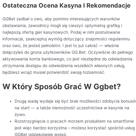
Ostateczna Ocena Kasyna I Rekomendacje
GGBet zadbał o owo, aby pomimo interesujących warunków
obstawiania, zawodnicy mogli się cieszyć optymalną grafiką i
najlepszą ofertą gier kasynowych. Podaj w nim postulowane
informacje, zaakceptuj wymóg dotyczący znajomości regulaminu
oraz owo, że jesteś pełnoletni. I jest to już całość — właśnie
dołączyłeś do grona użytkowników GG.Bet. Oczywiście do pełnego
aktywowania konta bankowego, co jest niezbędne do odwiedzenia
otrzymania dostępu do odwiedzenia wszelkich własnych usług,
będziesz wciąż musiał potwierdzić swoją tożsamość.
W Który Sposób Grać W Ggbet?
Drugą wadą wydaje się być brak możliwości zdobycia bonus
na start — a także niemożność uczestnictwa w kasynie na
żywo.
Rozstrzygnięcie o pracach morzem produktem na smartfonie
jest więc bardzo korzystna – możesz korzystać spośród usług
GGBet gdziekolwiek jesteś.