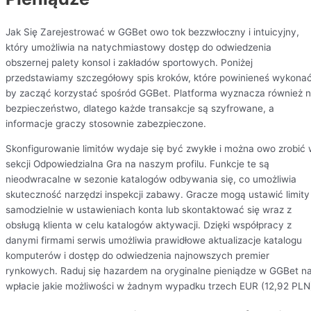
Jak Się Zarejestrować w GGBet owo tok bezzwłoczny i intuicyjny,
który umożliwia na natychmiastowy dostęp do odwiedzenia
obszernej palety konsol i zakładów sportowych. Poniżej
przedstawiamy szczegółowy spis kroków, które powinieneś wykonać
by zacząć korzystać spośród GGBet. Platforma wyznacza również 
bezpieczeństwo, dlatego każde transakcje są szyfrowane, a
informacje graczy stosownie zabezpieczone.
Skonfigurowanie limitów wydaje się być zwykłe i można owo zrobić
sekcji Odpowiedzialna Gra na naszym profilu. Funkcje te są
nieodwracalne w sezonie katalogów odbywania się, co umożliwia
skuteczność narzędzi inspekcji zabawy. Gracze mogą ustawić limity
samodzielnie w ustawieniach konta lub skontaktować się wraz z
obsługą klienta w celu katalogów aktywacji. Dzięki współpracy z
danymi firmami serwis umożliwia prawidłowe aktualizacje katalogu
komputerów i dostęp do odwiedzenia najnowszych premier
rynkowych. Raduj się hazardem na oryginalne pieniądze w GGBet n
wpłacie jakie możliwości w żadnym wypadku trzech EUR (12,92 PLN