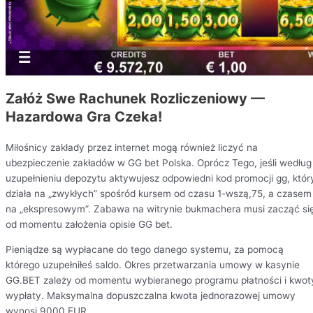
Załóż Swe Rachunek Rozliczeniowy —
Hazardowa Gra Czeka!
Miłośnicy zakłady przez internet mogą również liczyć na
ubezpieczenie zakładów w GG bet Polska. Oprócz Tego, jeśli według
uzupełnieniu depozytu aktywujesz odpowiedni kod promocji gg, któr
działa na „zwykłych” spośród kursem od czasu 1-wszą,75, a czasem
na „ekspresowym”. Zabawa na witrynie bukmachera musi zacząć si
od momentu założenia opisie GG bet.
Pieniądze są wypłacane do tego danego systemu, za pomocą
którego uzupełniłeś saldo. Okres przetwarzania umowy w kasynie
GG.BET zależy od momentu wybieranego programu płatności i kwot
wypłaty. Maksymalna dopuszczalna kwota jednorazowej umowy
wynosi 9000 EUR.