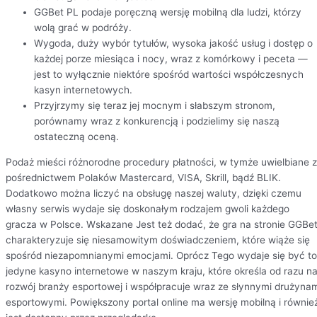
GGBet PL podaje poręczną wersję mobilną dla ludzi, którzy
wolą grać w podróży.
Wygoda, duży wybór tytułów, wysoka jakość usług i dostęp o
każdej porze miesiąca i nocy, wraz z komórkowy i peceta —
jest to wyłącznie niektóre spośród wartości współczesnych
kasyn internetowych.
Przyjrzymy się teraz jej mocnym i słabszym stronom,
porównamy wraz z konkurencją i podzielimy się naszą
ostateczną oceną.
Podaż mieści różnorodne procedury płatności, w tymże uwielbiane 
pośrednictwem Polaków Mastercard, VISA, Skrill, bądź BLIK.
Dodatkowo można liczyć na obsługę naszej waluty, dzięki czemu
własny serwis wydaje się doskonałym rodzajem gwoli każdego
gracza w Polsce. Wskazane Jest też dodać, że gra na stronie GGBe
charakteryzuje się niesamowitym doświadczeniem, które wiąże się
spośród niezapomnianymi emocjami. Oprócz Tego wydaje się być to
jedyne kasyno internetowe w naszym kraju, które określa od razu n
rozwój branży esportowej i współpracuje wraz ze słynnymi drużyna
esportowymi. Powiększony portal online ma wersję mobilną i równie