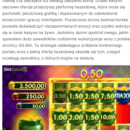
ruletkę czy blackjack tuż według założeniu konta. GGBet kasyno
sieciowe oferuje przejrzystą platformę hazardową, która może się
pochwalić jakościową grafiką i dopasowanym do odwiedzenia
konieczności graczy interfejsem. Poszerzona strona bukmacherska
pozwala doświadczyć niezapomnianych emocji oraz szybko wdroży
się w świat kasyna na żywo. Jesteśmy dumni spośród owego, jakim
sposobem dużo zawodników codziennie wykorzystuje wraz z polskie
stronicy GG.Bet. Ta strategia zakładająca zrobienia konkretnego
portalu wraz z pełną ofertą hazardową okazała się tym, czegoż
oczekują zawodnicy z różnych krajów na świecie.