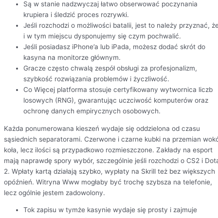
Są w stanie nadzwyczaj łatwo obserwować poczynania
krupiera i śledzić proces rozrywki.
Jeśli rozchodzi o możliwości batalii, jest to należy przyznać, ż
i w tym miejscu dysponujemy się czym pochwalić.
Jeśli posiadasz iPhone’a lub iPada, możesz dodać skrót do
kasyna na monitorze głównym.
Gracze często chwalą zespół obsługi za profesjonalizm,
szybkość rozwiązania problemów i życzliwość.
Co Więcej platforma stosuje certyfikowany wytwornica liczb
losowych (RNG), gwarantując uczciwość komputerów oraz
ochronę danych empirycznych osobowych.
Każda ponumerowana kieszeń wydaje się oddzielona od czasu
sąsiednich separatorami. Czerwone i czarne kubki na przemian wokó
koła, lecz ilości są przypadkowo rozmieszczone. Zakłady na esport
mają naprawdę spory wybór, szczególnie jeśli rozchodzi o CS2 i Dot
2. Wpłaty kartą działają szybko, wypłaty na Skrill też bez większych
opóźnień. Witryna Www mogłaby być trochę szybsza na telefonie,
lecz ogólnie jestem zadowolony.
Tok zapisu w tymże kasynie wydaje się prosty i zajmuje