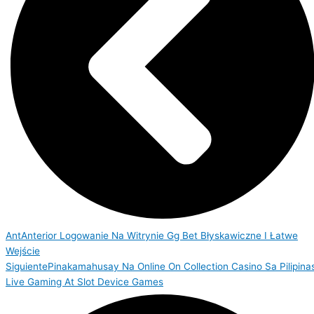
Ant
Anterior
Logowanie Na Witrynie Gg Bet Błyskawiczne I Łatwe
Wejście
Siguiente
Pinakamahusay Na Online On Collection Casino Sa Pilipina
Live Gaming At Slot Device Games