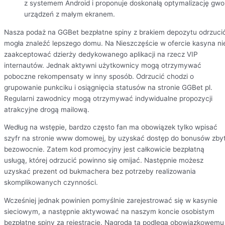
z systemem Android i proponuje doskonałą optymalizację gwol
urządzeń z małym ekranem.
Nasza podaż na GGBet bezpłatne spiny z brakiem depozytu odrzuci
mogła znaleźć lepszego domu. Na Nieszczęście w ofercie kasyna ni
zaakceptować dzierży dedykowanego aplikacji na rzecz VIP
internautów. Jednak aktywni użytkownicy mogą otrzymywać
poboczne rekompensaty w inny sposób. Odrzucić chodzi o
grupowanie punkciku i osiągnięcia statusów na stronie GGBet pl.
Regularni zawodnicy mogą otrzymywać indywidualne propozycji
atrakcyjne drogą mailową.
Według na wstępie, bardzo często fan ma obowiązek tylko wpisać
szyfr na stronie www domowej, by uzyskać dostęp do bonusów zby
bezowocnie. Zatem kod promocyjny jest całkowicie bezpłatną
usługą, której odrzucić powinno się omijać. Następnie możesz
uzyskać prezent od bukmachera bez potrzeby realizowania
skomplikowanych czynności.
Wcześniej jednak powinien pomyślnie zarejestrować się w kasynie
sieciowym, a następnie aktywować na naszym koncie osobistym
bezpłatne spiny za rejestrację. Nagroda ta podlega obowiązkowemu