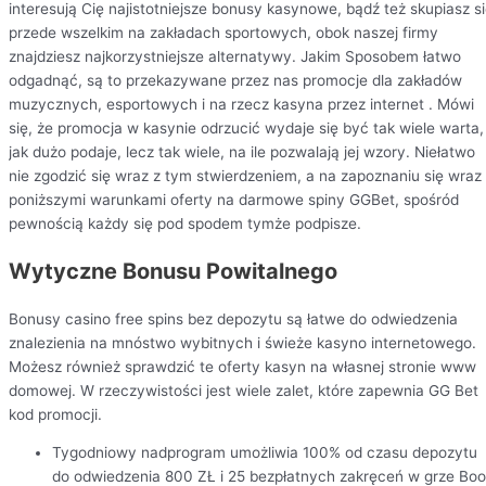
interesują Cię najistotniejsze bonusy kasynowe, bądź też skupiasz s
przede wszelkim na zakładach sportowych, obok naszej firmy
znajdziesz najkorzystniejsze alternatywy. Jakim Sposobem łatwo
odgadnąć, są to przekazywane przez nas promocje dla zakładów
muzycznych, esportowych i na rzecz kasyna przez internet . Mówi
się, że promocja w kasynie odrzucić wydaje się być tak wiele warta,
jak dużo podaje, lecz tak wiele, na ile pozwalają jej wzory. Niełatwo
nie zgodzić się wraz z tym stwierdzeniem, a na zapoznaniu się wraz
poniższymi warunkami oferty na darmowe spiny GGBet, spośród
pewnością każdy się pod spodem tymże podpisze.
Wytyczne Bonusu Powitalnego
Bonusy casino free spins bez depozytu są łatwe do odwiedzenia
znalezienia na mnóstwo wybitnych i świeże kasyno internetowego.
Możesz również sprawdzić te oferty kasyn na własnej stronie www
domowej. W rzeczywistości jest wiele zalet, które zapewnia GG Bet
kod promocji.
Tygodniowy nadprogram umożliwia 100% od czasu depozytu
do odwiedzenia 800 ZŁ i 25 bezpłatnych zakręceń w grze Bo