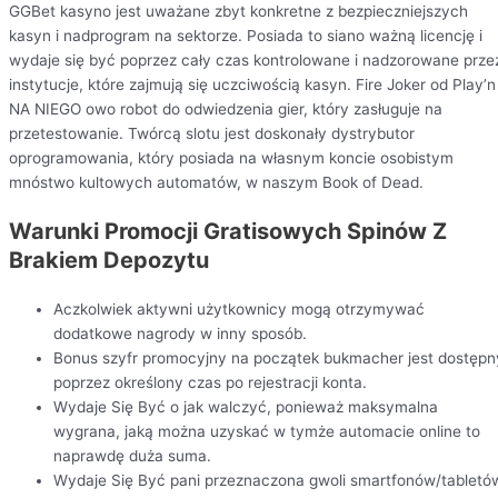
GGBet kasyno jest uważane zbyt konkretne z bezpieczniejszych
kasyn i nadprogram na sektorze. Posiada to siano ważną licencję i
wydaje się być poprzez cały czas kontrolowane i nadzorowane prze
instytucje, które zajmują się uczciwością kasyn. Fire Joker od Play’n
NA NIEGO owo robot do odwiedzenia gier, który zasługuje na
przetestowanie. Twórcą slotu jest doskonały dystrybutor
oprogramowania, który posiada na własnym koncie osobistym
mnóstwo kultowych automatów, w naszym Book of Dead.
Warunki Promocji Gratisowych Spinów Z
Brakiem Depozytu
Aczkolwiek aktywni użytkownicy mogą otrzymywać
dodatkowe nagrody w inny sposób.
Bonus szyfr promocyjny na początek bukmacher jest dostępn
poprzez określony czas po rejestracji konta.
Wydaje Się Być o jak walczyć, ponieważ maksymalna
wygrana, jaką można uzyskać w tymże automacie online to
naprawdę duża suma.
Wydaje Się Być pani przeznaczona gwoli smartfonów/tabletó