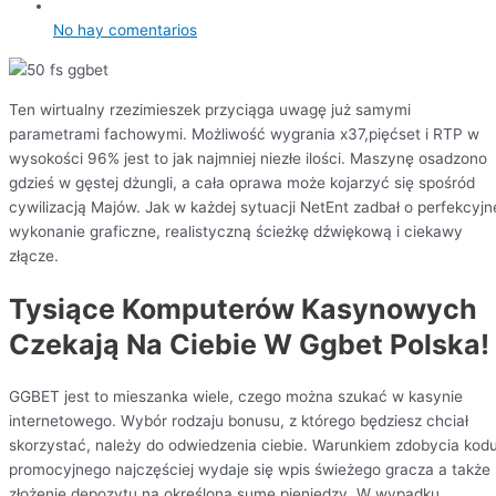
No hay comentarios
Ten wirtualny rzezimieszek przyciąga uwagę już samymi
parametrami fachowymi. Możliwość wygrania x37,pięćset i RTP w
wysokości 96% jest to jak najmniej niezłe ilości. Maszynę osadzono
gdzieś w gęstej dżungli, a cała oprawa może kojarzyć się spośród
cywilizacją Majów. Jak w każdej sytuacji NetEnt zadbał o perfekcyjn
wykonanie graficzne, realistyczną ścieżkę dźwiękową i ciekawy
złącze.
Tysiące Komputerów Kasynowych
Czekają Na Ciebie W Ggbet Polska!
GGBET jest to mieszanka wiele, czego można szukać w kasynie
internetowego. Wybór rodzaju bonusu, z którego będziesz chciał
skorzystać, należy do odwiedzenia ciebie. Warunkiem zdobycia kod
promocyjnego najczęściej wydaje się wpis świeżego gracza a także
złożenie depozytu na określoną sumę pieniędzy. W wypadku,