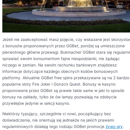
Jeżeli nie zaakceptować masz pojęcie, czy wskazane jest skorzysta
z bonusów proponowanych przez GGBet, poniżej są umieszczone
pierwotnego główne przewagi. Bukmacher GGBet stara się regularni
sprawiać swoim konsumentom fajne niespodzianki, nie żądając
niczego w zamian. Na swoim rachunku bankowym znajdziesz
informacje dotyczące każdego obecnych kodów bonusowych
platformy. Aktualnie GGBet free spins przekazywane są na 2 bardzo
popularne sloty Fire Joker i Gonzo’s Quest. Bonusy w kasyno
proponowane przez GGBet są prawie takie same w jaki to sposób
bonusy na zakłady, tylko że ów lampy pozwalają na zdobycie
przywilejów jedynie w sekcji kasyno.
Niektórzy typujący, szczególnie ci nowi, początkujący bez
doświadczenia, nie orientują się jednakże na jakich prawami
regulaminowych działają tego rodzaju GGBet promocje
żywo gry
.