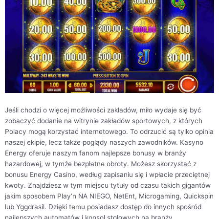
Jeśli chodzi o więcej możliwości zakładów, miło wydaje się być
zobaczyć dodanie na witrynie zakładów sportowych, z których
Polacy mogą korzystać internetowego. To odrzucić są tylko opinia
naszej ekipie, lecz także poglądy naszych zawodników. Kasyno
Energy oferuje naszym fanom najlepsze bonusy w branży
hazardowej, w tymże bezpłatne obroty. Możesz skorzystać z
bonusu Energy Casino, według zapisaniu się i wpłacie przeciętnej
kwoty. Znajdziesz w tym miejscu tytuły od czasu takich gigantów
jakim sposobem Play’n NA NIEGO, NetEnt, Microgaming, Quickspin
lub Yggdrasil. Dzięki temu posiadasz dostęp do innych spośród
najlepszych automatów i konsol stołowych na branży.