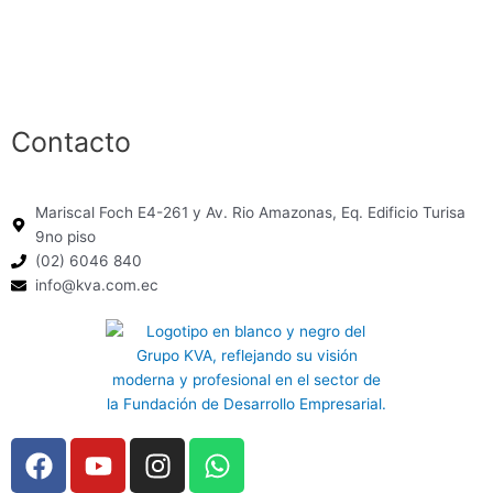
Contacto
Mariscal Foch E4-261 y Av. Rio Amazonas, Eq. Edificio Turisa
9no piso
(02) 6046 840
info@kva.com.ec
F
Y
I
W
a
o
n
h