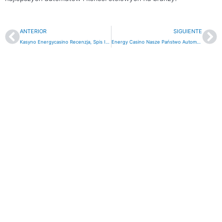
Ant
Si
ANTERIOR
SIGUIENTE
Kasyno Energycasino Recenzja, Spis I Recenzje Internautów
Energy Casino Nasze Państwo Automaty I Zakłady 24 Siedmiu