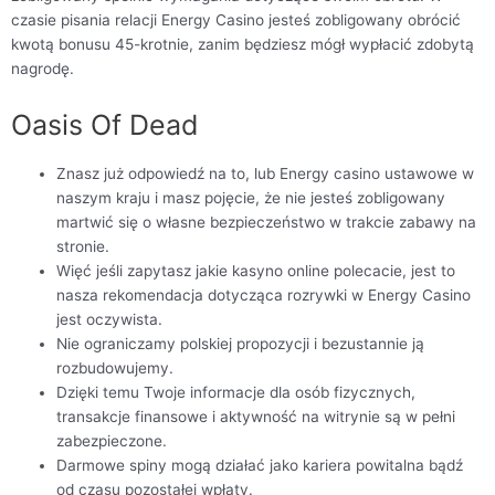
czasie pisania relacji Energy Casino jesteś zobligowany obrócić
kwotą bonusu 45-krotnie, zanim będziesz mógł wypłacić zdobytą
nagrodę.
Oasis Of Dead
Znasz już odpowiedź na to, lub Energy casino ustawowe w
naszym kraju i masz pojęcie, że nie jesteś zobligowany
martwić się o własne bezpieczeństwo w trakcie zabawy na
stronie.
Więć jeśli zapytasz jakie kasyno online polecacie, jest to
nasza rekomendacja dotycząca rozrywki w Energy Casino
jest oczywista.
Nie ograniczamy polskiej propozycji i bezustannie ją
rozbudowujemy.
Dzięki temu Twoje informacje dla osób fizycznych,
transakcje finansowe i aktywność na witrynie są w pełni
zabezpieczone.
Darmowe spiny mogą działać jako kariera powitalna bądź
od czasu pozostałej wpłaty.