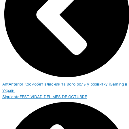
Ant
Anterior
Космобет власник та його роль у розвитку iGaming в
Україні
Siguiente
FESTIVIDAD DEL MES DE OCTUBRE