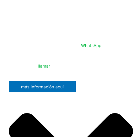
Compartir tus dudas en un grupo de
WhatsApp
, para que
nuestros expertos, te faciliten una respuesta confiable.
El privilegio de
llamar
por
teléfono a nuestra oficina para, salir
de dudas.
más Información aqui