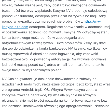
blokad; zatem ważne jest, żeby dostarczyć niezbędne dokumenty
tożsamości tuż przy wypłatach. Kasyno NV proponuje całodobową
pomoc konsumenta, dostępną przez czat na żywo albo mejl, żeby
pomóc w wypadku utrzymujących się problemów z
https://nv-
kasyno-site.com
dostępem. Regularne sprawdzanie wiadomości mej
w poszukiwaniu łączności od momentu kasyna NV dotyczącej stanu
konta bankowego może pomóc w zapobieganiu albo
natychmiastowym rozwiązywaniu ludzi problemów. Żeby uzyskać
dostęp do odwiedzenia konta bankowego NV kasyno, użytkownicy
muszą wprowadzić określone dane logowania, aby zapewnić
bezpieczeństwo i odpowiednią autoryzację. Na witrynie logowania
jednostki muszą podać swój adres e-mail lub nr telefonu, a także
swoje hasło, w wyznaczonych polach.
NV Casino gwarantuje doskonałe doświadczenie zabawy na
urządzeniach mobilnych, niezależnie od tegoż, bądź korzystasz wra
z programu Android, bądź iOS. Witryna Www kasyna została
zoptymalizowana naprawdę, by działała płynnie na różnych
ekranach, jakie możliwości pozwala na komfortową rozgrywkę bez
konieczności instalowania równoległego oprogramowania. NVcasino