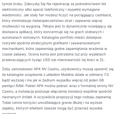
tymże kroku. Zdecyduj Się Na rejestrację za pośrednictwem list
elektroniczny albo aparat telefoniczny i wypełnij wymagane
wiadomości. Jak stały fan możesz liczyć na pociągający cashback,
który minimalizuje niebezpieczeństwo strat i zapewnia więcej
możliwości na wygraną. 7Mojos jest to dynamicznie rozwijający się
dostawca aplikacji, który koncentruje się na grach stołowych i
automatach slotowych. Katalogów portfolio mieści dzisiejsze
rozrywki spośród atrakcyjnymi grafikami i zaawansowanymi
mechanikami, które zapewniają godne zapamiętania wrażenia w
czasie zabawy. Ocena konta jest potrzebna tuż przy wypłatach
przekraczających tysiąc USD lub równowartość tej ilości w ZŁ.
Żeby zainstalować APK NV Casino, użytkownicy muszą upewnić się
że katalogów urządzenie z układem Mobilne działa w odmiany 7.0
bądź wyższej i ma jak w żadnym wypadku więcej niż jeden GB
pamięci RAM. Pakiet APK można pobrać wraz z formalnej strony NV
Casino, a instalacja postuluje włączenia instalacji wspólnie spośród
nieznanych źródeł. A oczywiście propozycji tego rodzaju zapewnią
Tobie cenne korzyści umożliwiające granie dłużej i na wyższe
zapłaty, których efektem zawsze mogą być przecież wysokie
wygrane.