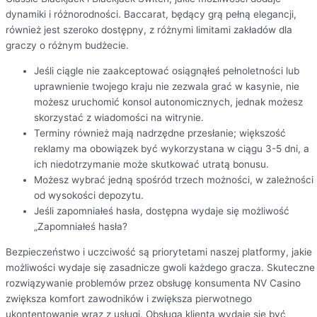
dynamiki i różnorodności. Baccarat, będący grą pełną elegancji,
również jest szeroko dostępny, z różnymi limitami zakładów dla
graczy o różnym budżecie.
Jeśli ciągle nie zaakceptować osiągnąłeś pełnoletności lub
uprawnienie twojego kraju nie zezwala grać w kasynie, nie
możesz uruchomić konsol autonomicznych, jednak możesz
skorzystać z wiadomości na witrynie.
Terminy również mają nadrzędne przesłanie; większość
reklamy ma obowiązek być wykorzystana w ciągu 3-5 dni, a
ich niedotrzymanie może skutkować utratą bonusu.
Możesz wybrać jedną spośród trzech możności, w zależności
od wysokości depozytu.
Jeśli zapomniałeś hasła, dostępna wydaje się możliwość
„Zapomniałeś hasła?
Bezpieczeństwo i uczciwość są priorytetami naszej platformy, jakie
możliwości wydaje się zasadnicze gwoli każdego gracza. Skuteczne
rozwiązywanie problemów przez obsługę konsumenta NV Casino
zwiększa komfort zawodników i zwiększa pierwotnego
ukontentowanie wraz z usługi. Obsługa klienta wydaje się być