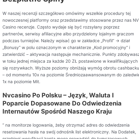
W naszej recenzji szczegółowo omówimy wszelkie procedury tej
nowoczesnej platformy oraz przedstawimy stosowane przez nas NV
Casino recenzje. Często wydaje się być rozsyłany poprzez
partnerów, serwisy afiliacyjne albo przydzielony lojalnym graczom
podczas turniejów. Należy wpisać go w zakładce „Profil” → dział
„Bonusy” w polu oznaczonym w charakterze „Kod promocyjny” i
zatwierdzić – aktywacja następuje mechanicznie. Punkty zdobywas
w toku jednej miejsca za każde 20 ZŁ postawione w kwalifikujących
się rozrywkach. Wyższe poziomy obniżają wymóg obrotu cashback
– od momentu 10x na poziomie Średniozaawansowanym do zaledwi
1x na poziomie Mit.
Nvcasino Po Polsku – Język, Waluta I
Poparcie Dopasowane Do Odwiedzenia
Internautów Spośród Naszego Kraju
” na monitorze logowania, żeby otrzymać adres do odwiedzenia
resetowania hasła na swój odnośnik list elektroniczny. Na Dodatek,
przebiegi weryfikacji konta mogą prowadzić do tymczasowych