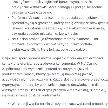
szczegółowe analizy ogłoszeń bonusowych, a także
praktyczne wskazówki, które pomogą Ci podjąć świadome
decyzje w czasie zabawy.
Platforma NV casino przez internet została zaprojektowana
spośród myślą o graczach, którzy cenią dzisiejsze rozwiązania
łatwość korystania wraz z strony – z brakiem względu na to,
czy grają spośród mieszkaniu, lub w trasie.
NV Casino proponuje różnorodne metody płatności – od
momentu typowych kart płatniczych, przez portfele
elektryczne (Skrill, Neteller), aż po kryptowaluty.
Dzięki nim sporo sprawie można wyjaśnić z brakiem konieczności
kontaktu telefonicznego z obsługą konsumenta. W NV Casino
współpracujemy wyłącznie spośród najkorzystniejszymi
producentami konsol, którzy gwarantują najwyższą jakość,
uczciwość i płynność rozgrywki. Każdy slot i gra stołowa przechodz
rygorystyczne testy, by zapewnić najlepsze doświadczenie dla
własnych graczy. Jeśli dzierżysz problem wraz z wpłatą, skontaktuj
się wraz z naszą obsługą kontrahenta.
W sytuacji wypłat termin zależy od czasu wybranej procedury