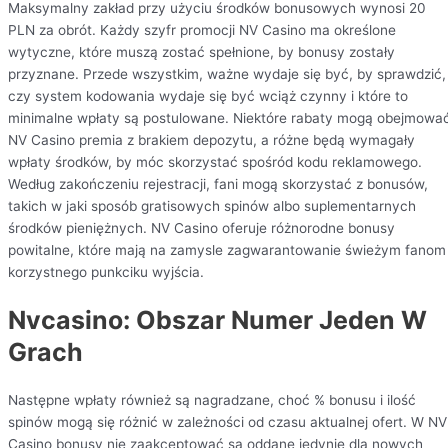
Maksymalny zakład przy użyciu środków bonusowych wynosi 20
PLN za obrót. Każdy szyfr promocji NV Casino ma określone
wytyczne, które muszą zostać spełnione, by bonusy zostały
przyznane. Przede wszystkim, ważne wydaje się być, by sprawdzić,
czy system kodowania wydaje się być wciąż czynny i które to
minimalne wpłaty są postulowane. Niektóre rabaty mogą obejmowa
NV Casino premia z brakiem depozytu, a różne będą wymagały
wpłaty środków, by móc skorzystać spośród kodu reklamowego.
Według zakończeniu rejestracji, fani mogą skorzystać z bonusów,
takich w jaki sposób gratisowych spinów albo suplementarnych
środków pieniężnych. NV Casino oferuje różnorodne bonusy
powitalne, które mają na zamysle zagwarantowanie świeżym fanom
korzystnego punkciku wyjścia.
Nvcasino: Obszar Numer Jeden W
Grach
Następne wpłaty również są nagradzane, choć % bonusu i ilość
spinów mogą się różnić w zależności od czasu aktualnej ofert. W NV
Casino bonusy nie zaakceptować są oddane jedynie dla nowych