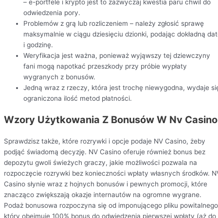
– e-portfele i krypto jest to zazwyczaj kwestia paru chwil do
odwiedzenia pory.
Problemów z grą lub rozliczeniem – należy zgłosić sprawę
maksymalnie w ciągu dziesięciu dzionki, podając dokładną da
i godzinę.
Weryfikacja jest ważna, ponieważ wyjąwszy tej dziewczyny
fani mogą napotkać przeszkody przy próbie wypłaty
wygranych z bonusów.
Jedną wraz z rzeczy, która jest trochę niewygodna, wydaje si
ograniczona ilość metod płatności.
Wzory Użytkowania Z Bonusów W Nv Casino
Sprawdzisz także, które rozrywki i opcje podaje NV Casino, żeby
podjąć świadomą decyzję. NV Casino oferuje również bonus bez
depozytu gwoli świeżych graczy, jakie możliwości pozwala na
rozpoczęcie rozrywki bez konieczności wpłaty własnych środków. N
Casino słynie wraz z hojnych bonusów i pewnych promocji, które
znacząco zwiększają okazje internautów na ogromne wygrane.
Podaż bonusowa rozpoczyna się od imponującego pliku powitalnego
który obejmuje 100% bonus do odwiedzenia pierwszej wpłaty (aż do