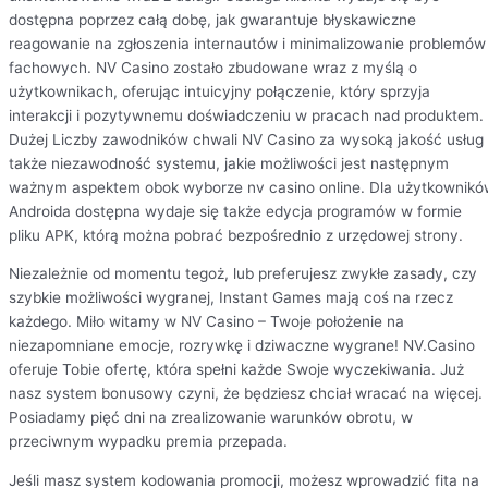
dostępna poprzez całą dobę, jak gwarantuje błyskawiczne
reagowanie na zgłoszenia internautów i minimalizowanie problemów
fachowych. NV Casino zostało zbudowane wraz z myślą o
użytkownikach, oferując intuicyjny połączenie, który sprzyja
interakcji i pozytywnemu doświadczeniu w pracach nad produktem.
Dużej Liczby zawodników chwali NV Casino za wysoką jakość usług
także niezawodność systemu, jakie możliwości jest następnym
ważnym aspektem obok wyborze nv casino online. Dla użytkownikó
Androida dostępna wydaje się także edycja programów w formie
pliku APK, którą można pobrać bezpośrednio z urzędowej strony.
Niezależnie od momentu tegoż, lub preferujesz zwykłe zasady, czy
szybkie możliwości wygranej, Instant Games mają coś na rzecz
każdego. Miło witamy w NV Casino – Twoje położenie na
niezapomniane emocje, rozrywkę i dziwaczne wygrane! NV.Casino
oferuje Tobie ofertę, która spełni każde Swoje wyczekiwania. Już
nasz system bonusowy czyni, że będziesz chciał wracać na więcej.
Posiadamy pięć dni na zrealizowanie warunków obrotu, w
przeciwnym wypadku premia przepada.
Jeśli masz system kodowania promocji, możesz wprowadzić fita na