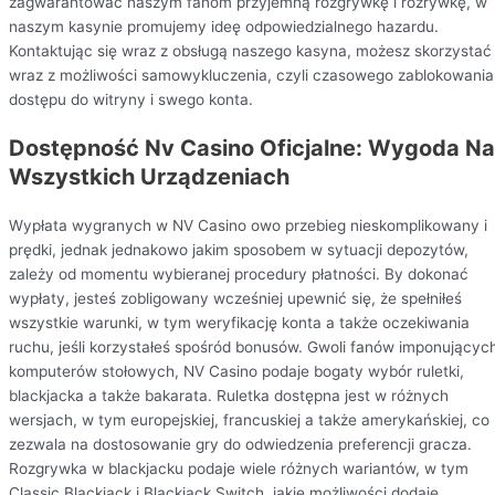
zagwarantować naszym fanom przyjemną rozgrywkę i rozrywkę, w
naszym kasynie promujemy ideę odpowiedzialnego hazardu.
Kontaktując się wraz z obsługą naszego kasyna, możesz skorzystać
wraz z możliwości samowykluczenia, czyli czasowego zablokowania
dostępu do witryny i swego konta.
Dostępność Nv Casino Oficjalne: Wygoda Na
Wszystkich Urządzeniach
Wypłata wygranych w NV Casino owo przebieg nieskomplikowany i
prędki, jednak jednakowo jakim sposobem w sytuacji depozytów,
zależy od momentu wybieranej procedury płatności. By dokonać
wypłaty, jesteś zobligowany wcześniej upewnić się, że spełniłeś
wszystkie warunki, w tym weryfikację konta a także oczekiwania
ruchu, jeśli korzystałeś spośród bonusów. Gwoli fanów imponującyc
komputerów stołowych, NV Casino podaje bogaty wybór ruletki,
blackjacka a także bakarata. Ruletka dostępna jest w różnych
wersjach, w tym europejskiej, francuskiej a także amerykańskiej, co
zezwala na dostosowanie gry do odwiedzenia preferencji gracza.
Rozgrywka w blackjacku podaje wiele różnych wariantów, w tym
Classic Blackjack i Blackjack Switch, jakie możliwości dodaje