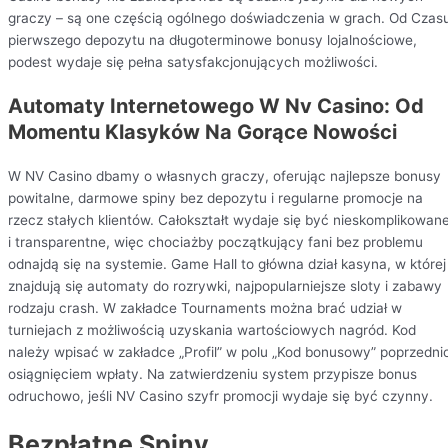
graczy – są one częścią ogólnego doświadczenia w grach. Od Czas
pierwszego depozytu na długoterminowe bonusy lojalnościowe,
podest wydaje się pełna satysfakcjonujących możliwości.
Automaty Internetowego W Nv Casino: Od
Momentu Klasyków Na Gorące Nowości
W NV Casino dbamy o własnych graczy, oferując najlepsze bonusy
powitalne, darmowe spiny bez depozytu i regularne promocje na
rzecz stałych klientów. Całokształt wydaje się być nieskomplikowan
i transparentne, więc chociażby początkujący fani bez problemu
odnajdą się na systemie. Game Hall to główna dział kasyna, w której
znajdują się automaty do rozrywki, najpopularniejsze sloty i zabawy
rodzaju crash. W zakładce Tournaments można brać udział w
turniejach z możliwością uzyskania wartościowych nagród. Kod
należy wpisać w zakładce „Profil” w polu „Kod bonusowy” poprzedni
osiągnięciem wpłaty. Na zatwierdzeniu system przypisze bonus
odruchowo, jeśli NV Casino szyfr promocji wydaje się być czynny.
Bezpłatne Spiny