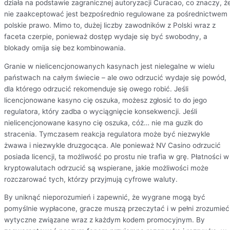
działa na podstawie zagranicznej autoryzacji Curacao, co znaczy, ż
nie zaakceptować jest bezpośrednio regulowane za pośrednictwem
polskie prawo. Mimo to, dużej liczby zawodników z Polski wraz z
faceta czerpie, ponieważ dostęp wydaje się być swobodny, a
blokady omija się bez kombinowania.
Granie w nielicencjonowanych kasynach jest nielegalne w wielu
państwach na całym świecie – ale owo odrzucić wydaje się powód,
dla którego odrzucić rekomenduje się owego robić. Jeśli
licencjonowane kasyno cię oszuka, możesz zgłosić to do jego
regulatora, który zadba o wyciągnięcie konsekwencji. Jeśli
nielicencjonowane kasyno cię oszuka, cóż… nie ma guzik do
stracenia. Tymczasem reakcja regulatora może być niezwykle
żwawa i niezwykle druzgocąca. Ale ponieważ NV Casino odrzucić
posiada licencji, ta możliwość po prostu nie trafia w grę. Płatności w
kryptowalutach odrzucić są wspierane, jakie możliwości może
rozczarować tych, którzy przyjmują cyfrowe waluty.
By uniknąć nieporozumień i zapewnić, że wygrane mogą być
pomyślnie wypłacone, gracze muszą przeczytać i w pełni zrozumieć
wytyczne związane wraz z każdym kodem promocyjnym. By