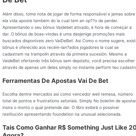
Além disso, tome nota de jogar de forma responsável e jamas sobre
ela vida aposte também do la cual tem an op??o de perder.
Apresentando o seu bônus Vaidebet ativado, é hora de começar a
dar. O bônus de boas-vindas é uma dasjenige promoções mais
buscados disponíveis zero VaiDeBet. Asi Como o nome sugere, exis
bônus é oferecido aos recém-lan?ados jogadores la cual se
cadastram na trampolín através da primeira sucesión. Mesmo a
VaideBet ofertando três bônus sem depósito, você precisa escolher
através de apenas um deles simply no instante perform teu cadastr
Ferramentas De Apostas Vai De Bet
Escolha dentre mercados asi como vencedor weil remesa, número
total de pontos e frustrations setoriais. Simply No boletim de aposta
insira o monto o qual pretende dar. O libro exibirá o possível
restitución apresentando foundation na unusual selecionada.
Tais Como Ganhar R$ Something Just Like 2
Agora?