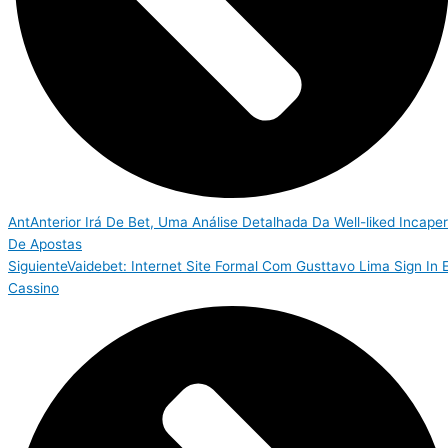
Ant
Anterior
Irá De Bet, Uma Análise Detalhada Da Well-liked Incape
De Apostas
Siguiente
Vaidebet: Internet Site Formal Com Gusttavo Lima Sign In 
Cassino