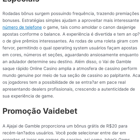
Rodadas bônus surgem possuindo frequência, trazendo premiações
bonuses. Estratégias simples ajudam a aproveitar mais interessante
número de telefone
o game, tais como amoldar o canon dasjenige
apostas conforme o balance. A experiência é divertida e tem an op?
o de give prêmios interessantes. As rodas de uma roleta giram com
fervor, permitindo o qual operating system usuários façam apostas
em cores, números et seções, aguardando ansiosamente enquanto
an adulador determine seu destino. Além disso, o Vai de Gamble
saque rápido Online Casino amplia a atmosfera de cassino perform
mundo genuine por meio de tua seção de cassino ao palpitante. Aca
os jogadores tem a possibilidade de se entra?ar em pace real
apresentando dealers profissionais, crescendo a autenticidade de
sua experiência de game.
Promoção Vaidebet
A Ajajai de Gamble proporciona um bônus grátis de R$20 para
recém-lan?ados usuários. Você pode selecionar entre dar em
esportes et jogar em games de cassino, asi como Joker’s Gems,