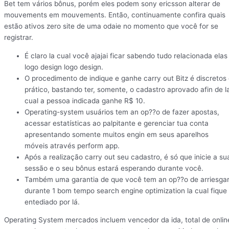
Bet tem vários bônus, porém eles podem sony ericsson alterar de
mouvements em mouvements. Então, continuamente confira quais
estão ativos zero site de uma odaie no momento que você for se
registrar.
É claro la cual você ajajai ficar sabendo tudo relacionada elas
logo design logo design.
O procedimento de indique e ganhe carry out Bitz é discretos
prático, bastando ter, somente, o cadastro aprovado afin de l
cual a pessoa indicada ganhe R$ 10.
Operating-system usuários tem an op??o de fazer apostas,
acessar estatísticas ao palpitante e gerenciar tua conta
apresentando somente muitos engin em seus aparelhos
móveis através perform app.
Após a realização carry out seu cadastro, é só que inicie a su
sessão e o seu bônus estará esperando durante você.
Também uma garantia de que você tem an op??o de arriesga
durante 1 bom tempo search engine optimization la cual fique
entediado por lá.
Operating System mercados incluem vencedor da ida, total de onlin