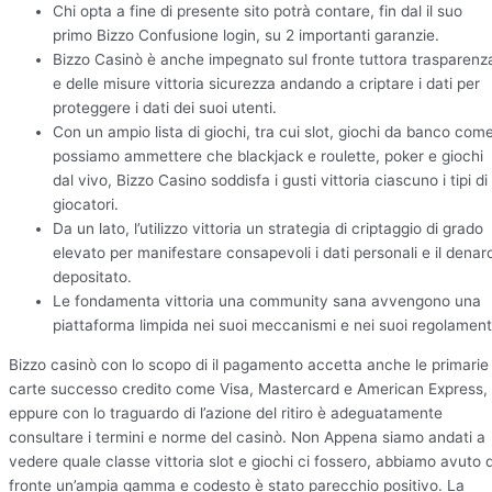
Chi opta a fine di presente sito potrà contare, fin dal il suo
primo Bizzo Confusione login, su 2 importanti garanzie.
Bizzo Casinò è anche impegnato sul fronte tuttora trasparenz
e delle misure vittoria sicurezza andando a criptare i dati per
proteggere i dati dei suoi utenti.
Con un ampio lista di giochi, tra cui slot, giochi da banco com
possiamo ammettere che blackjack e roulette, poker e giochi
dal vivo, Bizzo Casino soddisfa i gusti vittoria ciascuno i tipi di
giocatori.
Da un lato, l’utilizzo vittoria un strategia di criptaggio di grado
elevato per manifestare consapevoli i dati personali e il denar
depositato.
Le fondamenta vittoria una community sana avvengono una
piattaforma limpida nei suoi meccanismi e nei suoi regolament
Bizzo casinò con lo scopo di il pagamento accetta anche le primarie
carte successo credito come Visa, Mastercard e American Express,
eppure con lo traguardo di l’azione del ritiro è adeguatamente
consultare i termini e norme del casinò. Non Appena siamo andati a
vedere quale classe vittoria slot e giochi ci fossero, abbiamo avuto d
fronte un’ampia gamma e codesto è stato parecchio positivo. La