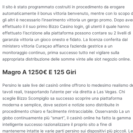
Il sito è stato programmato costruiti in procedimento da erogare
automaticamente il bonus vittoria benvenuto, mentre con lo scopo d
gli altri è necessario l’inserimento vittoria un gergo promo. Dopo ave
effettuato il il suo primo Bizzo Casino login, gli utenti il quale hanno
effettuato l’iscrizione alla piattaforma possono contare su 2 livelli di
garanzia vittoria un gioco onesto e fidato. La licenza conferita dal
ministero vittoria Curaçao affianca l’azienda gestrice a un
monitoraggio continuo, prima successo tutto nel vigilare sulla
appropriata distribuzione delle somme vinte alle slot negozio online.
Magro A 1250€ E 125 Giri
Persino le sale live del casinò online offrono lo medesimo realismo d
tavoli reali, trasportando l’utente per via diretta a Las Vegas. Chi
sceglie Bizzo Scompiglio sa successo scoprire una piattaforma
moderna e semplice, dove sezioni e notizie sono distribuite in
procedimento chiaro e facilmente rintracciabile. Osservando La un
globo continuamente più “smart”, il casinò online ha fatto la gamma
intelligente successo razionalizzare il proprio sito a fine di
mantenerne intatte le varie parti persino sui dispositivi più piccoli. Le