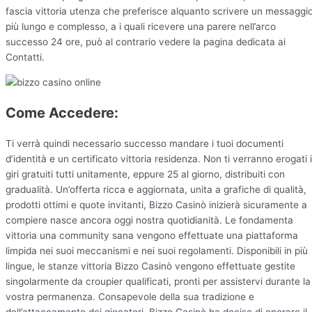
fascia vittoria utenza che preferisce alquanto scrivere un messaggi
più lungo e complesso, a i quali ricevere una parere nell’arco
successo 24 ore, può al contrario vedere la pagina dedicata ai
Contatti.
Come Accedere:
Ti verrà quindi necessario successo mandare i tuoi documenti
d’identità e un certificato vittoria residenza. Non ti verranno erogati i
giri gratuiti tutti unitamente, eppure 25 al giorno, distribuiti con
gradualità. Un’offerta ricca e aggiornata, unita a grafiche di qualità,
prodotti ottimi e quote invitanti, Bizzo Casinò inizierà sicuramente a
compiere nasce ancora oggi nostra quotidianità. Le fondamenta
vittoria una community sana vengono effettuate una piattaforma
limpida nei suoi meccanismi e nei suoi regolamenti. Disponibili in più
lingue, le stanze vittoria Bizzo Casinò vengono effettuate gestite
singolarmente da croupier qualificati, pronti per assistervi durante la
vostra permanenza. Consapevole della sua tradizione e
dell’attaccamento dei giocatori, Bizzo Casinò ha deciso di onorare il