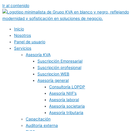
Ir al contenido
Inicio
Nosotros
Panel de usuario
Servicios
Asesoría KVA
Suscripción Empresarial
Suscripción profesional
Suscripcion WEB
Asesoría general
Consultoría LOPDP
Asesoría NIIF’s
Asesoría laboral
Asesoría societaria
Asesoría tributaria
Capacitación
Auditoria externa