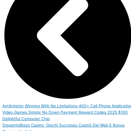
Ant
Anterior
Winning With No Limitations 400+ Cell Phone Applicatio
Video Games Simply No Down Payment Reward Codes 2025 $100
Delightful Computer Chip
Siguiente
Bizzo Casino ️ Giochi Successo Casinò Del Web E Bonus